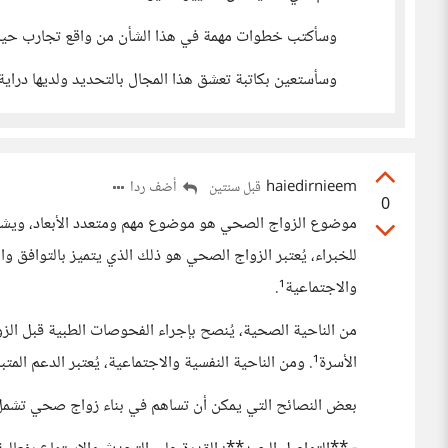
وسأكتب خطوات مهمة في هذا الشأن من واقع تجارب حيا
وسأستعين بكاتبة تعشق هذا المجال بالتحديد ولديها دراية
haiedirnieem
أضف ردا
قبل سنتين
0
موضوع الزواج الصحي هو موضوع مهم ومتعدد الأبعاد، ويشمل 
للخبراء، يُعتبر الزواج الصحي هو ذلك الذي يتميز بالتوافق و
والاجتماعية¹.
من الناحية الصحية، يُنصح بإجراء الفحوصات الطبية قبل الز
الأسرة¹. ومن الناحية النفسية والاجتماعية، يُعتبر الدعم المتبادل، الثقة، والتواصل الفعّال من أهم مقومات الزواج الناجح⁵.
بعض النصائح التي يمكن أن تساهم في بناء زواج صحي تشمل