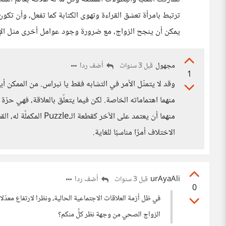
ترتبط بامرأة تعشق القراءة وتهوى الكتابة كما تفعل، وأن تكو
يمكن أن ينجح الزواج، مع ضرورة وجود عوامل أخرى مثل الإ
مجهول
أضف ردا
قبل 3 سنوات
1
وقد لا يتمثّل الأمر في التشابه فقط يا نبراس. من الممكن أ
منهما اهتماماته الخاصة. لكن فيما يتعلّق بالعلاقة، فهي حرّ
منهما أن يعتمد على الآ
الاختلاف أمرًا مناسبًا للغاية.
urAyaAli
أضف ردا
قبل 3 سنوات
0
في ظل أزمة العلاقات الاجتماعية الحالية، ونظرا لارتفاع معد
الزواج الصحي من وجهة نظر كلٍّ منكم؟