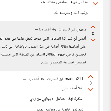
هذا موضوع .. سأنشئ مقالة عنه
ترقب ذلك وسأرسله لك
مجهول
أضف ردا
قبل 3 سنوات
0
أتمنّى أن تشاركنا المحاور التي سوف تعمل عليها في هذه ال
على أساسها مقالة أصلية في هذا الصدد. بالإضافة إلى ذلك، 
تحسين فرص ظهور المقالة، ناهيك عن المنصّة التي ستنشرها ع
تستعين لصناعة المحتوى عليه.
madoo211
أضف ردا
قبل 3 سنوات
0
أهلا أستاذ علي
أشكرك لهذا التفاعل الايجابي مع ردي
نعم لدي خلفية عن معايير السيو