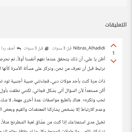
التعليقات
Nibras_Alhadidi
أضف ردا
قبل 3 سنوات
قبل 3 سنوات
1
أظن يا علي، أن ذلك يتحقق عندما نفهم أنفسنا أولاً، ثم نح
نرتبط قبل أن نعرف من نحن، ونركز على مسألة الأسرة كأنها ا
ذات مرة كنت بأحد مولات دبي، فجاءتني صبية أجنبية تود تس
أكن مستعداً لأن السؤال أتى بشكل فجائي، لكنني نطقت بأول 
تحب وتكره». هناك بالطبع مواصفات عدة أخرى مهمة، لا شك أن
وعدم الارتباط إلا بشخص يشاركنا المعتقدات والقيم وبعض الاه
تخيل مدى استمتاعك إذا كنت من عشّاق لعبة الشطرنج مثلاً، 
تشاركك اللعب والبطولات الممتعة وكل ما له علاقة بعالم الشط