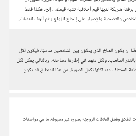
ن برفقة شريكة لديها قيم أخلاقية تشبه قيمك... إلخ. هكذا فقط
خلاص والتضحية والإصرار على إنجاح الزواج رغم أنوف العقبات.
يضًا أن يكون المناخ الذي يتكوّن بين الشخصين مناسبًا، فيكون لكل
ة بالقدر المناسب، ولكل منهما في إطارها مساحته، وبالتالي يمكن لكل
خر كقطعة الـPuzzle المكملّة له، القطعة المختلف عنه لكنّها تكمل الصورة. من هذا المنطلق قد يكون
ّلات الطلاق وفشل العلاقات الزوجيّة بصورة غير مسبوقة، ما هي مواصفات