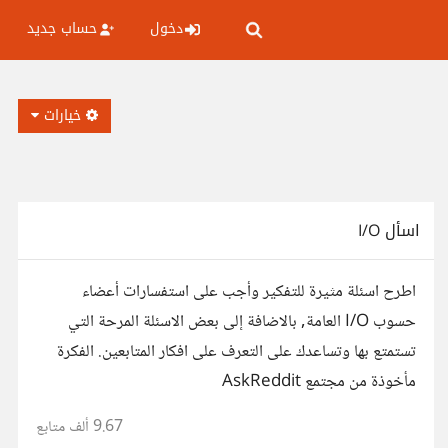
دخول
حساب جديد
خيارات
اسأل I/O
اطرح اسئلة مثيرة للتفكير وأجب على استفسارات أعضاء
حسوب I/O العامة, بالاضافة إلى بعض الاسئلة المرحة التي
تستمتع بها وتساعدك على التعرف على افكار المتابعين. الفكرة
مأخوذة من مجتمع AskReddit
9.67 ألف
متابع