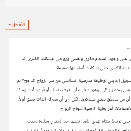
الأفضل
رص على وجود انسجام فكري ونفسي وروحي. مشكلتنا الكبرى أننا
لغاية الكبرى حتى لو كانت أساساتها ضعيفة.
جيل إجابتي لوظيفة مدرسية، فسألتني عن سر الزواج الناجح؟ لم
شيء خطر ببالي، وهو: «عليك أن تعرف نفسك أولاً، من أنت وماذا
 من سيعلّق بعدي سيذكرها. لكن أرى أن معرفة الذات بعمق أولاً،
تمامات أمر بغاية الأهمية لنجاح الزواج.
حين ترتبط بفتاة تهوى اللعبة نفسها حد الجنون مثلك! بحيث
رنج الماتع والشائق (مع اشتراك القيم، وأشياء أخرى). تخيل أن