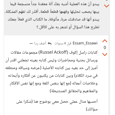
يبدو أنّ هذه العملية أشبه بفكّ ألة معقدة جداً منسجمة فيما
بينها يصعب تحليلها وفهمها قطعةً قطعة، أقدّر لك تفهّم المشكلة،
يبدو أنها قد صادفتك مرة، مألوفة، ما الكتاب الذي فعلاً جعلك
تطرح هذا السؤال أو تشعر به على الأقل.؟
Essam_Essawi
أضف ردا
قبل 4 سنوات
0
كتابات راسل إكوف (Russel Ackoff) مجموعات مقالات
ورسائل بحثية ومحاضرات وليس كتابه بعينه تجعلني اقدر أن
أميز إلى حد بعيد بين كتابته الأصلية (عرضه وسياقه ومنطقه
في سرد الكلام) وبين كتابات من يكتبون عن أفكاره وأبحاثه
وخلاصات أعماله (مع إنها بنفس اللغة ومع إنها نفس الأفكار
والمفاهيم والحقائق المستنبطة)
أحسبها مثال عملي حصل معي بوضوح هنا (شكرا على
سؤالك)