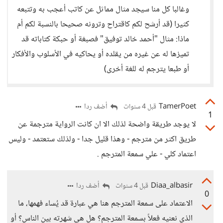
وغالبا كل منا سيجد مثال مماثل عن كاتب أعجب به وتتبعه
كثيرا (قد أرشح لكم كاقتراح وترونه صحيحا بالنسبة لكم أم
ماذا: مثال "أحمد خالد توفيق" فصبغة أو حبكة كتاباته قد
تميزها له عن غيره من يقلده أو يحاكيه في الأسلوب والأفكار
أو طبعا يترجم له للغة أخرى)
TamerPoet
أضف ردا
قبل 4 سنوات
1
لا يوجد طريقة واضحة لذلك الا ان كانت الرواية مترجمة عن
طريق اكثر من مترجم - وهذا قليل جدا - ولذلك ستعتمد - وليس
اعتماد كلي - علي سمعة المترجم .
Diaa_albasir
أضف ردا
قبل 4 سنوات
0
الاعتماد على سمعة المترجم هنا هي عبارة قد يُساء فهمها، ما
الذي نعنيه فعلاً بسمعة المترجم؟ هل هي شهرته بين الناس؟ أو