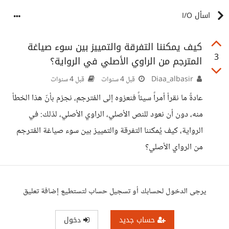
اسأل I/O
كيف يمكننا التفرقة والتمييز بين سوء صياغة
3
المترجم من الراوي الأصلي في الرواية؟
Diaa_albasir
قبل 4 سنوات
قبل 4 سنوات
عادةً ما نقرأ أمراً سيئاً فنعزوه إلى المُترجم، نجزم بأنّ هذا الخطأ
منه، دون أن نعود للنص الأصلي، الراوي الأصلي، لذلك: في
الرواية، كيف يُمكننا التفرقة والتمييز بين سوء صياغة المُترجم
من الرواي الأصلي؟
يرجى الدخول لحسابك أو تسجيل حساب لتستطيع إضافة تعليق
حساب جديد
دخول