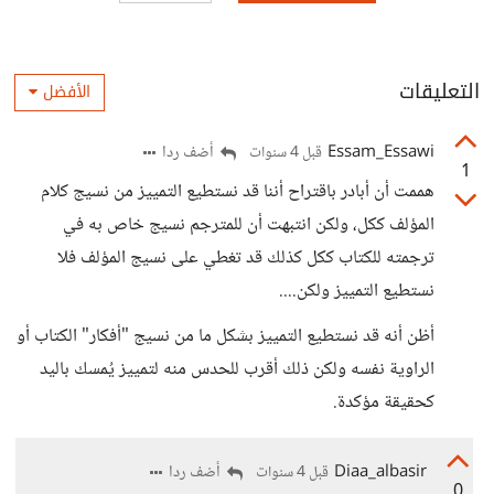
التعليقات
الأفضل
Essam_Essawi
أضف ردا
قبل 4 سنوات
1
هممت أن أبادر باقتراح أننا قد نستطيع التمييز من نسيج كلام
المؤلف ككل، ولكن انتبهت أن للمترجم نسيج خاص به في
ترجمته للكتاب ككل كذلك قد تغطي على نسيج المؤلف فلا
نستطيع التمييز ولكن....
أظن أنه قد نستطيع التمييز بشكل ما من نسيج "أفكار" الكتاب أو
الراوية نفسه ولكن ذلك أقرب للحدس منه لتمييز يُمسك باليد
كحقيقة مؤكدة.
Diaa_albasir
أضف ردا
قبل 4 سنوات
0