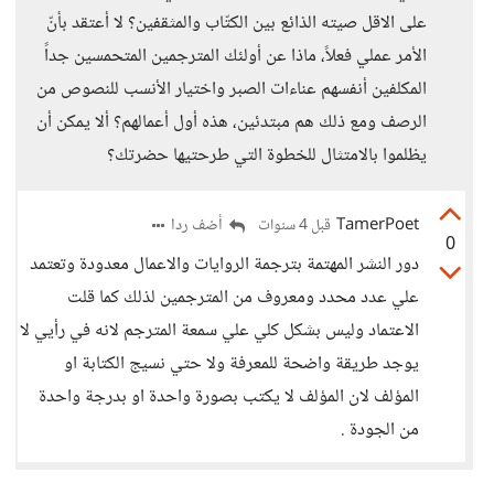
على الاقل صيته الذائع بين الكتّاب والمثقفين؟ لا أعتقد بأنّ
الأمر عملي فعلاً، ماذا عن أولئك المترجمين المتحمسين جداً
المكلفين أنفسهم عناءات الصبر واختيار الأنسب للنصوص من
الرصف ومع ذلك هم مبتدئين، هذه أول أعمالهم؟ ألا يمكن أن
يظلموا بالامتثال للخطوة التي طرحتيها حضرتك؟
TamerPoet
أضف ردا
قبل 4 سنوات
0
دور النشر المهتمة بترجمة الروايات والاعمال معدودة وتعتمد
علي عدد محدد ومعروف من المترجمين لذلك كما قلت
الاعتماد وليس بشكل كلي علي سمعة المترجم لانه في رأيي لا
يوجد طريقة واضحة للمعرفة ولا حتي نسيج الكتابة او
المؤلف لان المؤلف لا يكتب بصورة واحدة او بدرجة واحدة
من الجودة .