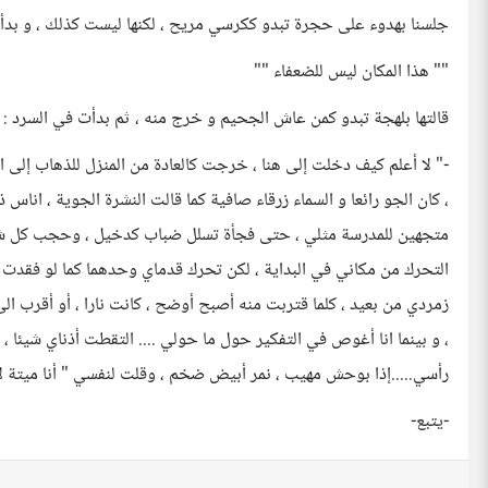
جلسنا بهدوء على حجرة تبدو ككرسي مريح ، لكنها ليست كذلك ، و بدأت
"" هذا المكان ليس للضعفاء ""
قالتها بلهجة تبدو كمن عاش الجحيم و خرج منه ، ثم بدأت في السرد :
-" لا أعلم كيف دخلت إلى هنا ، خرجت كالعادة من المنزل للذهاب إلى ا
، كان الجو رائعا و السماء زرقاء صافية كما قالت النشرة الجوية ، اناس
متجهين للمدرسة مثلي ، حتى فجأة تسلل ضباب كدخيل ، وحجب كل شسئ 
التحرك من مكاني في البداية ، لكن تحرك قدماي وحدهما كما لو فقدت 
زمردي من بعيد ، كلما قتربت منه أصبح أوضح ، كانت نارا ، أو أقرب الى 
، و بينما انا أغوص في التفكير حول ما حولي .... التقطت أذناي شيئا ،
رأسي.....إذا بوحش مهيب ، نمر أبيض ضخم ، وقلت لنفسي " أنا ميتة لا م
-يتبع-