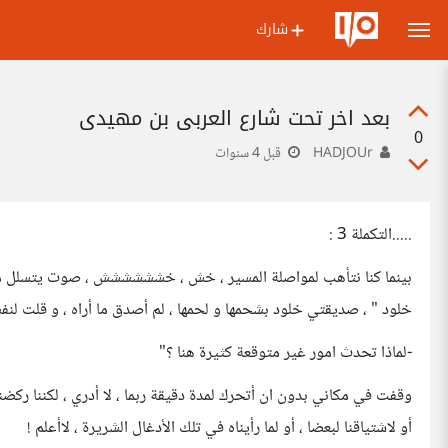
شارك
بعد اخر تحت شارع العربي بن مهيدي
0
HADJOUr
قبل 4 سنوات
.....التكملة 3 :
بينما كنا نتأهب لمواصلة المسير ، خش ، خشششششش ، صوت يتسلل من ا
خلود " ، صديقتي خلود بشحمها و لحمها ، لم أصدق ما أراه ، و قلت لنف
-لماذا تحدث امور غير متوقعة كثيرة هنا ؟"
وقفت في مكاني بدون ان أتحرك لمدة دقيقة ربما ، لا أدري ، لكننا رك
أو لاشتياقنا لبعضا ، أو لما رأيناه في تلك الأدغال الشريرة ، لاأعلم !