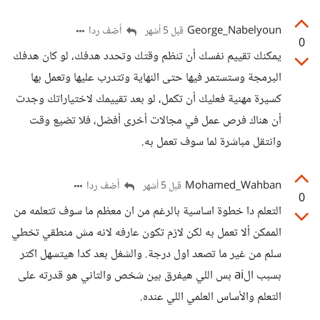
George_Nabelyoun
أضف ردا
قبل 5 أشهر
0
يمكنك تقييم نفسك أن تنظم وقتك وتحدد هدفك، لو كان هدفك
البرمجة وستستمر فيها حتى النهاية وتتدرب عليها وتعمل بها
كسيرة مهنية فعليك أن تكمل، لو بعد تقييمك لاختياراتك وجدت
أن هناك فرص عمل في مجالات أخرى أفضل، فلا تضيع وقت
وانتقل مباشرة لما سوف تعمل به.
Mohamed_Wahban
أضف ردا
قبل 5 أشهر
0
التعلم دا خطوة اساسية بالرغم من ان معظم ما سوف تتعلمه من
الممكن ألا تعمل به لكن لازم تكون عارفه لانه مش منطقي تخطي
سلم من غير ما تصعد اول درجة. والشغل بعد كدا هيتسهل اكتر
بسبب الai بس اللي هيفرق بين شخص والتاني هو قدرته على
التعلم والأساس العلمي اللي عنده.