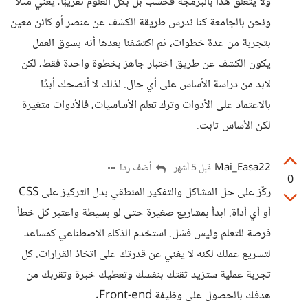
ولا يتعلق هذا بالبرمجة فحسب بل بكل العلوم تقريبًا، يعني مثلًا
ونحن بالجامعة كنا ندرس طريقة الكشف عن عنصر أو كائن معين
بتجربة من عدة خطوات، ثم اكتشفنا بعدها أنه بسوق العمل
يكون الكشف عن طريق اختبار جاهز بخطوة واحدة فقط، لكن
لابد من دراسة الأساس على أي حال. لذلك لا أنصحك أبدًا
بالاعتماد على الأدوات وترك تعلم الأساسيات، فالأدوات متغيرة
لكن الأساس ثابت.
Mai_Easa22
أضف ردا
قبل 5 أشهر
0
ركّز على حل المشاكل والتفكير المنطقي بدل التركيز على CSS
أو أي أداة. ابدأ بمشاريع صغيرة حتى لو بسيطة واعتبر كل خطأ
فرصة للتعلم وليس فشل. استخدم الذكاء الاصطناعي كمساعد
لتسريع عملك لكنه لا يغني عن قدرتك على اتخاذ القرارات. كل
تجربة عملية ستزيد ثقتك بنفسك وتعطيك خبرة وتقربك من
هدفك بالحصول على وظيفة Front-end.