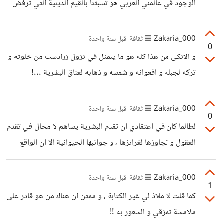
الوجود في عالمني العربي هو تشبثنا بالقيم الدينية التي ترفض
هذه الفلسفة و قريناتها ، و ان لم يكن سوى تشبث ضمني و غير
صريح . و في ديننا الاسلامي تلخص هذه الفلسفة في غموض
Zakaria_000
ثقافة
قبل سنة واحدة
0
طرق تصريف القضاء و القدر ، "يخرج الحي من الميت و الميت
و الانكى من هذا كله هو ما يتمثل في نزول زرادشت من خلوته و
من الحي ، و يولد الشر من رحم الخير و الخير من رحم الشر ...
تركه لجبله و افعوانه و شمسه و ذهابه لعناق البشرية ...!
Zakaria_000
ثقافة
قبل سنة واحدة
0
لطالما كان في اعتقادي ان تقدم البشرية يساهم لا محال في تقدم
العقول و تجاوزها لغرائزها ، و جوانبها الحيوانية الا ان الواقع
صادم ، كأنما التخلف لدى شعوبنا بات شرطا لتقدم البشرية ..!؟
Zakaria_000
ثقافة
قبل سنة واحدة
1
كما قلت لا ملاذ لي غير الكتابة ، و ممتن ان هناك من هو قادر على
ملامسة تمزقي و الشعور به !!