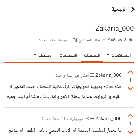
الرئيسية
Zakaria_000
8
946 مشاهدات المحتوى
عضو منذ
سنة واحدة
المساهمات
التعليقات
المجتمعات
المفضلة
Zakaria_000
أفكار
قبل سنة واحدة
1
هذه نتائج بديهية للتوجهات الرأسمالية البحتة ، حيث تنصهر كل
القيم و الروابط عندما يتعلق الامر بالماديات ، شئنا أم ابينا جميع
انواع الحروب و الصراعات الكبيرة منها و الصغيرة منذ القدم
تتمحور حول الموارد ....
Zakaria_000
كتب وروايات
قبل سنة واحدة
1
ما يحعل الفلسفة العبثية او الادب العبثي ، نادر الظهور او عديم