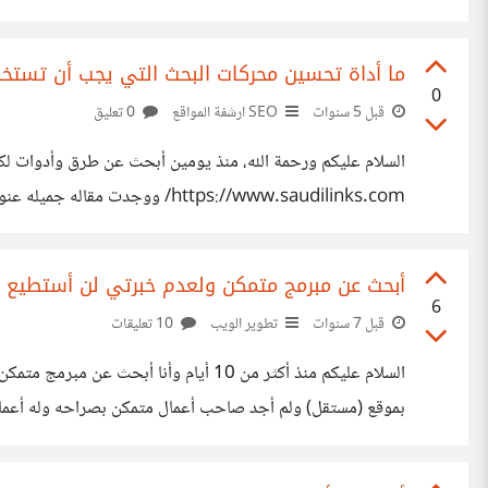
ما أداة تحسين محركات البحث التي يجب أن تستخدمها؟ s SEMrush
0
قبل 5 سنوات
SEO ارشفة المواقع
0 تعليق
السلام عليكم ورحمة الله، منذ يومين أبحث عن طرق وأدوات ل
المو
s://www.affde.com/ar/ahrefs-vs-semrush-1.html
أبحث عن مبرمج متمكن ولعدم خبرتي لن أستطيع إخ
6
قبل 7 سنوات
تطوير الويب
10 تعليقات
بموقع (مستقل) ولم أجد صاحب أعمال متمكن بصراحه وله أعمال م
النقاط الأساسيه التي أطلبها منه لتكون بجودة عاليه وقابلة للتط