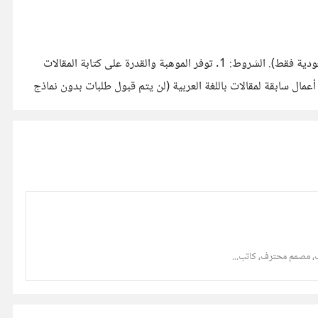
السلام عليكم ورحمة الله، أبحث عن كتاب وكاتبات محتوى لموقع (دليل سياحي) عن المعالم السياحية والأثرية والمنتزهات وغيرها في (السعودية فقط). الشروط: 1. توفر الموهبة والقدرة على كتابة المقالات
ى خالية من الأخطاء اللغوية والنحوية و (من هم يكتبون مقالات محترفة لا سطحية) 2. إرفاق نماذج أعمال سابقة لمقالات باللغة العربية (لن يتم قبول طلبات بدون نماذج
، مصمم محترف، كاتب...