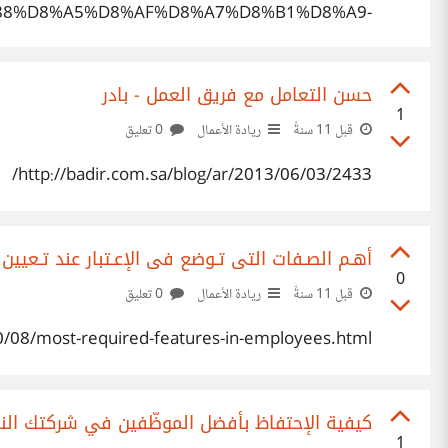
88%D8%A5%D8%AF%D8%A7%D8%B1%D8%A9-
84%D9%85%D8%A4%D8%B3%D8%B3%D8%A7/
حسن التعامل مع فريق العمل - بادر
1
قبل 11 سنةً
ريادة الأعمال
0 تعليق
http://badir.com.sa/blog/ar/2013/06/03/2433/
أهـم الصـفات التى تـوضع فى الإعـتبار عند تـعيين
0
قبل 11 سنةً
ريادة الأعمال
0 تعليق
/08/most-required-features-in-employees.html
كيفية الإحتفاظ بأفضل الموظّفين في شركتك الناشئة - 
1