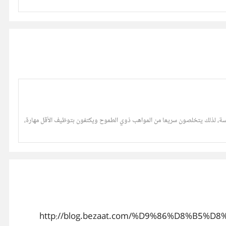
سسة، لذلك يتخلصون سريعا من المواهب ذوي الطموح ويكتفون بتوظيف الأقل مهارة،
http://blog.bezaat.com/%D9%86%D8%B