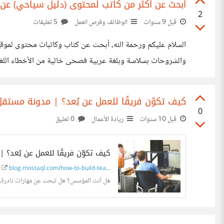
أبحث عن أكثر من كاتب لمحتوى (دليل سياحي) عن
2
قبل 9 سنوات
الوظائف وفرص العمل
5 تعليقات
أعمال). القوانين : 1. الموضوع من إبداع الكاتب، وبأسلوب متميز، (جودة المحتوى) موضوع غني بالمعلومات مفيد،وأن تكون كل جملة
كيف تكوّن فريقًا للعمل عن بُعد؟ | مدونة مستقل
0
قبل 10 سنوات
ريادة الأعمال
0 تعليق
كيف تكوّن فريقًا للعمل عن بُعد؟ 
blog.mostaql.com/how-to-build-tea...
هل أنت المؤسس؟ هل تبحث عن مهارات نادرة،