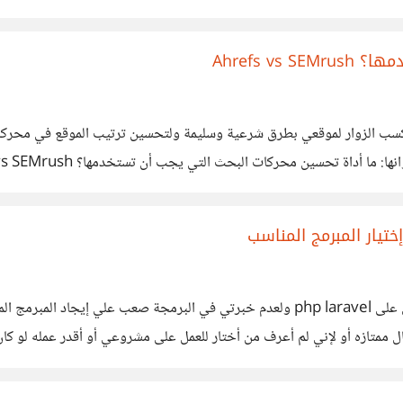
Ahrefs v
كسب الزوار لموقعي بطرق شرعية وسليمة ولتحسين ترتيب الموقع في محركات
قع من خلال تحليل موقعي والإستفادة من أدوات الموقع وحبيت أشارككم المقال ونستفيد من آرائكم وتجار
http
تيار المبرمج المناسب
السلام عليكم منذ أكثر من 10 أيام وأنا أبحث عن مبرمج متمكن على php laravel ولعدم خب
متازه أو لإني لم أعرف من أختار للعمل على مشروعي أو أقدر عمله لو كان 
وير كما أتمنى ذكر أسماء