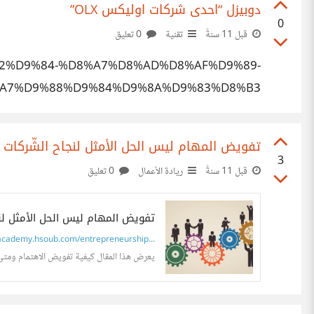
دوبيزل “احدى شركات اوليكس OLX”
0
قبل 11 سنةً
تقنية
0 تعليق
D8%B2%D9%84-%D8%A7%D8%AD%D8%AF%D9%89-
A7%D9%88%D9%84%D9%8A%D9%83%D8%B3/
تفويض المهام ليس الحل الأمثل لنجاح الشّركات ا
3
قبل 11 سنةً
ريادة الأعمال
0 تعليق
تفويض المهام ليس الحل الأمثل لن
cademy.hsoub.com/entrepreneurship...
يعرض هذا المقال كيفية تفويض الاهتمام ومتى