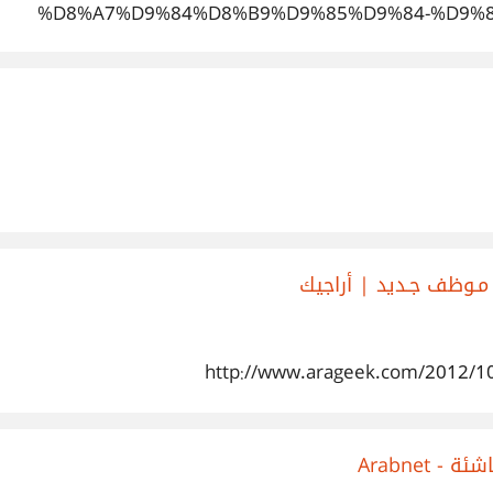
%D8%A7%D9%84%D8%B9%D9%85%D9%84-%D9%
%D8%A7%D9%
 مـوظف جـديد | أراجيك
http://www.arageek.com/2012/10
Arabnet