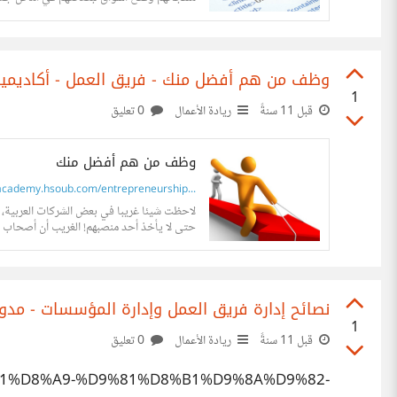
وظف من هم أفضل منك - فريق العمل - أكاديم
1
قبل 11 سنةً
ريادة الأعمال
0 تعليق
وظف من هم أفضل منك
cademy.hsoub.com/entrepreneurship...
لاحظت شيئا غريبا في بعض الشركات العربية، 
حتى لا يأخذ أحد منصبهم! الغريب أن أصحاب ا
نصائح إدارة فريق العمل وإدارة المؤسسات - مدون
1
قبل 11 سنةً
ريادة الأعمال
0 تعليق
%B1%D8%A9-%D9%81%D8%B1%D9%8A%D9%82-