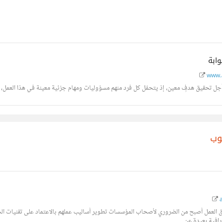
وابة
www.
أجل تحقيق هدفٍ معين، إذ يتحمّل كل فرد منهم مسؤوليات ومهام جزئية معينة في هذا العمل، و
وب
a
 العمل أصبح من الضروري لأصحاب المؤسسات تطوير أساليب عملهم بالاعتماد على تقنيات الح
فية بعيدة عن...