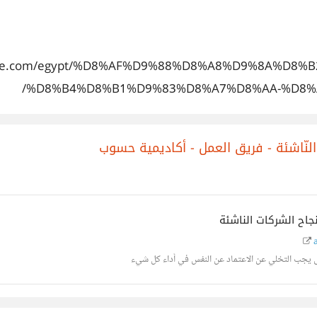
dubizzle.com/egypt/%D8%AF%D9%88%D8%A8%D9%8A%
%D8%B4%D8%B1%D9%83%D8%A7%D8%AA-%D8%
لنّاشئة - فريق العمل - أكاديمية حسوب
جاح الشركات الناشئة
a
 يجب التخلي عن الاعتماد عن النفس في أداء كل شيء