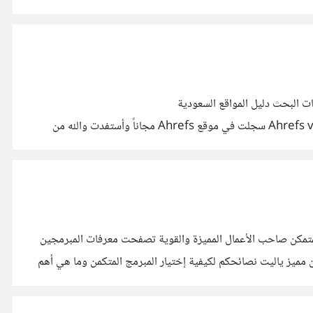
 البحث دليل المواقع السعودية
https://www.saudilinks.com/ ووجدت مقاله جميله عنوانها: ما أداة تحسين محركات البحث التي يجب أن تستخدمها؟ Ahrefs vs SEMrush سجلت في موقع Ahrefs مجاناً وأستفدت والله من
بكم أي الموقعين أفضل وماهي الأدوات التي تستخدمونها لتحسين نتائجكم في محركات البحث .
رتي في البرمجة صعب علي إيجاد المبرمج المتمكن صاحب الأعمال المميزة والقوية تصفحت معرفات المبرمجين
مميز ياليت نصائحكم لكيفية إختيار المبرمج المتكمن وما هي أهم