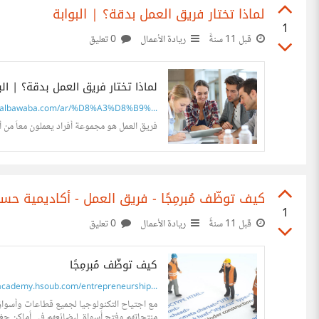
لماذا تختار فريق العمل بدقة؟ | البوابة
1
قبل 11 سنةً
ريادة الأعمال
0 تعليق
لماذا تختار فريق العمل بدقة؟ | الب
albawaba.com/ar/%D8%A3%D8%B9%...
فريق العمل هو مجموعة أفراد يعملون معاً من 
كيف توظّف مُبرمِجًا - فريق العمل - أكاديمية حس
1
قبل 11 سنةً
ريادة الأعمال
0 تعليق
كيف توظّف مُبرمِجًا
cademy.hsoub.com/entrepreneurship...
مع اجتياح التكنولوجيا لجميع قطاعات وأسواق
منتجاتهم وفتح أسواق لبضائعهم في أماكن جغرا