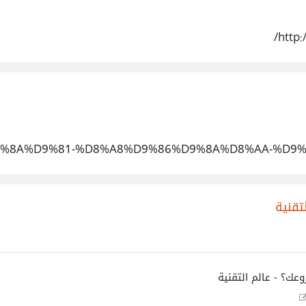
http:
83%D9%8A%D9%81-%D8%A8%D9%86%D9%8A%D8%AA-%
تقنية
عك؟ - عالم التقنية