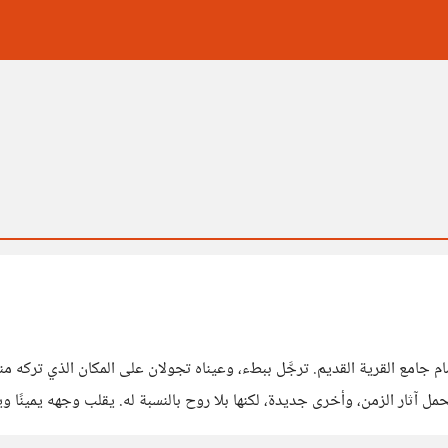
 وصل بسيارة أجرة، أنزلته أمام جامع القرية القديم. ترجَّل ببطء، وعيناه تجولان على المكان
ل آثار الزمن، وأخرى جديدة، لكنها بلا روح بالنسبة له. يقلب وجهه يمينًا 
 أمامه، يتبعها حمار