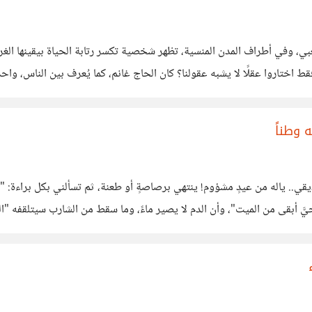
كون الجنون مرآة لعقولنا في كل سوقٍ شعبي، وفي أطراف المدن المنسية، تظهر شخصية تكسر رتابة ال
نتوقف طويلًا عند السؤال الأهم: هل هم المجانين حقًا، أم أنهم فقط اختاروا عقلًا
 وطناً
الرد الثاني: (وليمة العزاء، وعن الحطام الذي نسميه وطناً) ​يا صديقي.. ​ياله من عيدٍ مشؤوم! ينتهي برصاصةٍ 
حيَّ أبقى من الميت"، وأن الدم لا يصير ماءً، وما سقط من الشارب سيتلقفه "