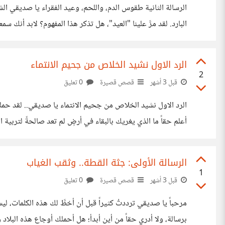
الرسالة الثانية طقوس الدم، واللحم، وعيد الفقراء ​يا صديقي ا
البارد. ​لقد مرَّ علينا "العيد"، هل تذكر هذا المفهوم؟ لابد أنك
أطراف ملابسهم الجديدة كأنهم يمسكون بتلابيب الحياة؟ هل رأ
الرد الاول نشيد الخلاص من جحيم الانتماء
2
قبل 3 أشهر
قصص قصيرة
0 تعليق
الرد الاول نشيد الخلاص من جحيم الانتماء ​يا صديقي.. ​لقد حملت
أعلم حقاً ما الذي يغريك بالبقاء في أرضٍ لم تعد صالحةً لتربية 
تملك غريزةً أنقى من "قطيع" البشر الذين
الرسالة الأولى: جثة القطة.. وثقب الغياب
1
قبل 3 أشهر
قصص قصيرة
0 تعليق
مرحباً يا صديقي ترددتُ كثيراً قبل أن أخطَّ لك ه
برسالة، ولا أدري حقاً من أين أبدأ؛ هل أحملك أوجاع هذه البل