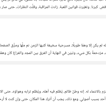
الهواية الوحيدة المتاحة في مرحلة لم نملك فيها لا الحُب ولا الرفض. كبرنا. وت