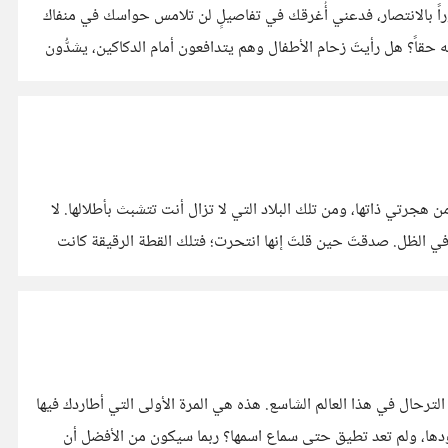
وراً بالانتصار، فدعني أُغرقك في تفاصيلٍ لن تلامس حواسك في منفاك
َه حقاً؟ هل رأيتَ زحام الأطفال وهم يتدافعون أمام الدكاكين، يشدُّون
 هجرتي ذاتها، ومن تلك البلاد التي لا تزال أنت تتشبث بأطلالها. لا
ء في الظل. ​صدقتَ حين قلتَ إنها انتحرت؛ فتلك القطة الرقيقة كانت
 بك الترحال في هذا العالم الشاسع. هذه هي المرة الأولى التي أطاردك فيها
دودها، ولم تعد تطيق حتى سماع اسمها؟ ربما سيكون من الأفضل أن