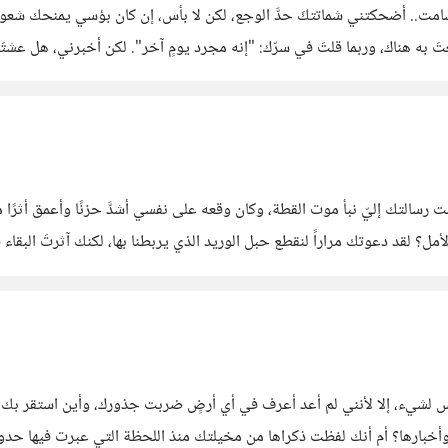
لشامت.. ​أضحكتني شماتتكَ حدَّ الوجع، لكن لا بأس، إن كان بؤسي يمنحك شع
 سمعتَ به هناك، وربما قلتَ في سرّك: "إنه مجرد يومٍ آخر". لكن أخبرني، هل عشت
يتَ دموعهم الصغيرة وصراخهم
 رسالتك إليّ نبأ موت القطة، وكان وقعه على نفسي أشدَّ حزنًا وأعمق أثرًا من
الأمل؟ لقد دعوتك مراراً لنقطع حبل الوريد الذي يربطنا بها، لكنك آثرتَ البقا
ذه الكلمات، ليس لشيء، إلا لأنني لم أعد أعرف في أي أرضٍ ضربت جذورك، وأين استقر
اد وأخبارها؟ أم أنك لفظت ذكراها من مخيلتك منذ اللحظة التي عبرت فيها ح