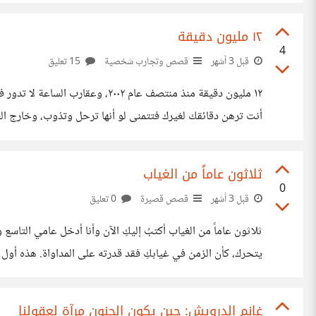
فكَّرتُ في مغادرتك، لكن لعنتك تلاحقني.
١٢ مليون دقيقة
4
قبل 3 أشهر
قصص وتجارب شخصية
15 تعليق
١٢ مليون دقيقة ​منذ منتصف عام
أنت ترهن دقائقك لغيرك فتتمنى لو أنها ترحل وتذوب، وخارج ال
يتوقف ليخنقك. ​اليوم، وأنا أقف على مشارف الأربعين، لا أسترجع سنواتي
ثلاثون عاماً من الغياب
0
قبل 3 أشهر
قصص قصيرة
0 تعليق
ثلاثون عاماً من الغياب ​أكتبُ إليكِ الآن وأنا
يتحرك، كأن ا
حين مرضتِ، لكني أراكِ حتى الآن بوضوحٍ
غانم الدرويش: حين يكون الجنون مرآة لعقولنا