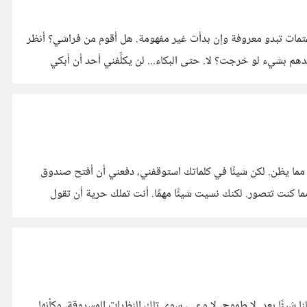
الساعة تشير إلى الحادية عشرة ليلًا. أصوات غير مألوفة... أو هي مألوفة ولكن نادرة. أصوات صراخ وبكاء، وبعض الأحاديث غير المفهومة، تمتمات تبدو معروفة وإن بدأت غير مفهومة. هل أقوم من فراشي؟ أنظر
ماذا يجري؟ لا، لن أقوم. وماذا سأفعل لو قمت؟ هل يحتاجون لي في شيء؟ لا. هل يخبرني أحد عن ماذا يجري لو خرجت؟ لا. هل يكلِّفني أحدهم بشيء لو خرجت؟ لا. حتى البكاء... لن يكلِّفني أحد أن أبكي
(إلى وهمٍ كان) وصلتني رسالتك، أيها المجهول. وترددت كثيرًا قبل أن أكتب لك... لم تكن إلا هذيانًا من رجلٍ لا أعرفه تمامًا، أو ربما أعرفه أكثر مما يظن. لكن شيئًا في كلماتك استوقفني، دفعني أن أفتح صندوق
الذكريات الذي أغلقته منذ زمن، وسألتني: «هل كانت تلك النظرات التافهة بيننا ذات يوم، حقيقية؟». أخبرك الآن: نعم، كانت حقيقية... وأكثر مما كنت تتصور. لكنك نسيت شيئًا مهمًا. أنت تملك حرية أن تقول
م يعنِ لنا شيئًا بعد. لا طموح، لا وعي، سوى تلك النظرات المسروقة، وكأنها