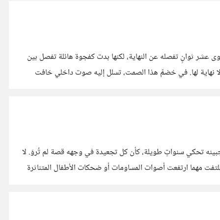
حدة، لم يتبقَّ سوى عشر ثوانٍ تفصله عن النهاية، لكنها بدت كفجوة هائلة تفصل بين
كان عالقًا بين الأمل والخوف، يقاوم معركة داخلية لا نهاية لها. في خضمِّ هذا الصمت، تسلل إليه صوت داخلي خافت
بينه تحكي سنواتٍ طويلة، كأن كل تجعيدة في وجهه قصة لم تُروَ. لا
ا يلتفت مهما ارتفعت أصوات المساومات أو ضحكات الأطفال المتناثرة