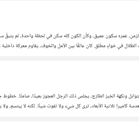
لوعي بين الخوف والتحرر) توقفت عقارب الزمن، غمره سكون عميق، وكأن الكون كله سكن في لحظة وا
عالمين متباينين. في هذا الفراغ المعلَّق، تلاشت الأصوات، وذابت الظلال في خواءٍ مطلق. 
عنى حقيقيًا
توابل ونكهة الخبز الطازج، يجلس ذلك الرجل العجوز بعيدًا، صامتًا. خطوط ج
عدسة كاميرا ثلاثية الأبعاد، ترى كل شيء ولا تفوت شيئًا. لكنه لا يبتسم، ول