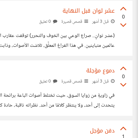
عشر ثوان قبل النهاية
0
قبل 3 أشهر
قصص قصيرة
0 تعليق
(عشر ثوانٍ.. صراع ا
يسأله إن كانت حياته مجرد خدعة، وإن كان سعيه للوجود يمثل م
دموع مؤجلة
0
قبل 3 أشهر
قصص قصيرة
0 تعليق
في زاويةٍ من زوايا السوق، حيث تختلط أصوات الباعة برائحة ال
يتحدث إلى أحد، ولا ينتظر كلامًا من أحد. نظراته ثاقبة، حادة ك
في الهواء. يأتي كل يوم بعد صلاة العصر بخمس عشرة دقيقة، فيستقرُّ
دفن مؤجل
1