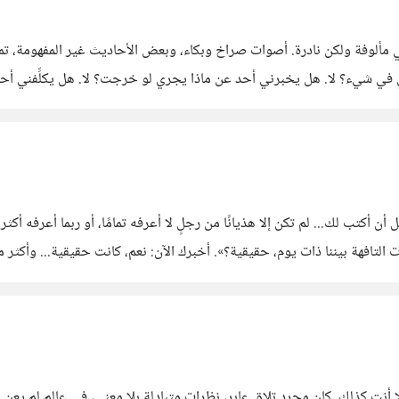
 شيئًا منه، ولا أنتِ كذلك. كان مجرد تلاقٍ عابر، نظرات متبادلة بلا معنى، في عالمٍ ل