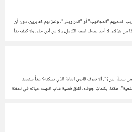
حياة بيقينها الغريب. نسميهم "المجاذيب" أو "الدراويش"، ونمرّ بهم كعابرين، دون أن
 لا يشبه عقولنا؟ كان الحاج غانم، كما يُعرف بين الناس، واحدًا من هؤلاء. لا أحد يعرف اسمه الكامل، ولا من أين جاء، ولا كيف بدأ
أو طعنة، ثم تسألني بكل براءة: "مَن سيثأر لمَن؟". ألا تعرف قانون الغابة الذي تسكنه؟ غداً سيُعقد
اللحية". هكذا، بكلماتٍ جوفاء، تُغلق قضية شابٍ انتهت حياته في لحظة