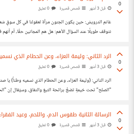
0
قبل 3 أشهر
قصص قصيرة
0 تعليق
غانم الدرويش: حين ي
يعيش بهذه الطريقة. كل ما نعرفه أنه رجلٌ يمشي بخطى
الرد الثاني: وليمة العزاء، وعن الحطام الذي نسميه
0
قبل 3 أشهر
قصص قصيرة
0 تعليق
"الصلح" تحت خيمةٍ تضجُّ برائحة التبغ والنفاق، وسيُقال إن "ال
عبث، وتُرمل شابةٌ لم يجفَّ عطر عرسها بعد. ​هل نسيتَ؟ لقد كان
الرسالة الثانية طقوس الدم، واللحم، وعيد الفقراء
0
قبل 3 أشهر
قصص قصيرة
0 تعليق