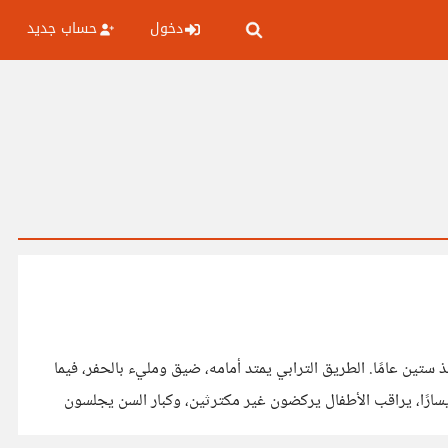
دخول
حساب جديد
 الذي تركه منذ ستين عامًا. الطريق الترابي يمتد أمامه، ضيق ومليء بالحفر، فيما
ويسارًا، يراقب الأطفال يركضون غير مكترثين، وكبار السن يجلسون