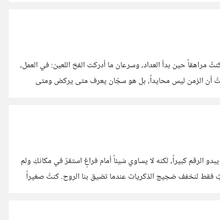
ام مريض. كنتُ مراهقاً حين بدأ العداد، وسرعان ما أدركت الفخ اللعين: في العمل،
شفتُ أن الزمن ليس محايداً، بل هو سجّان يعرف متى يركض ومتى
واحدة. يبدو الرقم كبيراً، لكنه لا يساوي شيئاً أمام فراغٍ استقرّ في مكانكِ ولم
إلى من رحلوا، أم أننا نكتبُ فقط لنخفف ضجيج الذكريات عندما تضيق بنا الروح. كنتُ صغيراً