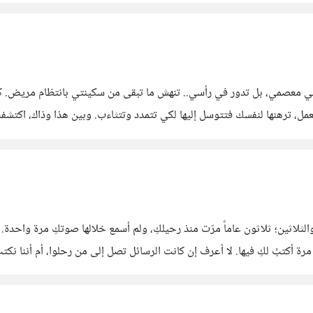
 ٢٠٠٢، وعقارب الساعة لا تدور في معصمي، بل تدور في رأسي.. تنهش ما تبقى من سكينتي بانتظ
عمل، ترهنها لنفسك فتتوسل إليها لكي تتمدد وتتثاءب. وبين هذا وذاك، اكت
 أدخل عامي التاسع والثلاثين؛ ثلاثون عاماً مرّت منذ رحيلكِ، ولم أسمع خلالها صوتكِ مرة 
لزمن في غيابكِ فقد قدرته على المداواة. ​هذه أول مرة أكتبُ لكِ فيها. لا أعرف إن كانت الرسائل تصل 