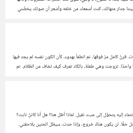
غيَّرت قوانين اللعبة. زادت المراقبة، وقلَّت النظرات، حتى صار بيننا جدار متهالك، كنت أسمعك من خلفه وأشعر أن صوتك يخصُّني
عاشت مئة عام، وماتت في ليلة، كأنها لم تُخلق أبدًا. كأن القرن كله لم يكن إلا وهمًا طويلًا، مسرحية سخيفة كتبها الزمن ثم ملَّها ومزَّق الصفحات. قرنٌ كامل مرّ فوقها، ثم انطفأ بهدوء، كأن الكون نفسه لم يجد فيها
ما يستحق أن يُحفظ. عاشت هذه المئة عامًا مجردةً من كل شيء، مزدحمةً بكل شيء، وتبيّن في النهاية أن الفرق بين المجد والفراغ كان وهمًا واحدًا. تزوجت وهي طفلة، بالكاد تعرف كيف تخاف من الظلام. ثم
عودة للموت وُلدتُ في وطن لم أختره، لكن كان يجب عليَّ أن ألتزم بالانتماء له. إنه وطنٌ ظالم، يُظلم فيه أهله، ويُظلم ترابه وهواؤه، حتى الانتماء إليه يتحوَّل إلى عبء ثقيل. لماذا أظل هنا؟ هل أنا كائنٌ ثابت؟
أتوق للرحيل، لكن إلى أين يمكنني الذهاب؟ من الأليم ألا يقبلني أحد بسبب أصولي. ومع ذلك، يجب أن أترك هذا المكان، حتى وإن كنت لا أرحل حقًا. لن يكون هناك خروج، وإذا حدث، سيظل الحنين يلاحقني.