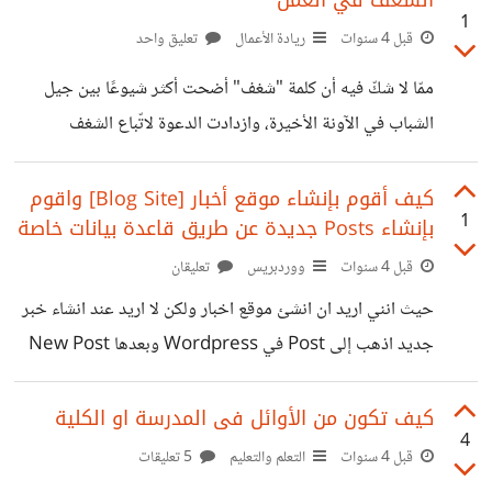
الشغف في العمل
1
قوله إنه أمر طبيعي لكن من غير الطبيعي أن يصبح الوضع دائماً
قبل 4 سنوات
ريادة الأعمال
تعليق واحد
وتصبح المشكلة متكررة ومزمنة لذا إذا كنت تمر بهذه المرحلة
ممّا لا شكّ فيه أن كلمة "شغف" أضحت أكثر شيوعًا بين جيل
حاول اتباع النصائح التالية التي ستعيد لك شغفك وتعيدك لطريق
الشباب في الآونة الأخيرة، وازدادت الدعوة لاتّباع الشغف
السعي وراء هدفك العلّمي.
وتحقيقه والعثور عليه، فما هو الشغف؟ كيف تعيشه؟ وكيف تعثر
عليه؟ تمّ تعريف الشغف في قاموس أوكسفورد بأنه شعور قويّ
كيف أقوم بإنشاء موقع أخبار [Blog Site] واقوم
1
بإنشاء Posts جديدة عن طريق قاعدة بيانات خاصة
للغاية بالكاد تستطيع السيطرة عليه. ووصفته أوبرا وينفري قائلة:
"الشغف هو طاقة، وشعور بالقوة نابع من التركيز على ما يثير
قبل 4 سنوات
ووردبريس
تعليقان
حماسك". لقد صدقت أوبرا بالفعل في وصفها، فإذا التقيت
حيث انني اريد ان انشئ موقع اخبار ولكن لا اريد عند انشاء خبر
بشخص شغوف ستلحظ وتشعر على الفور بكميّة هائلة من الطاقة
جديد اذهب إلى Post في Wordpress وبعدها New Post
تنبعث
أريد قاعدة بيانات داخل Website وادخل بيانات الخبر واضغط
على Submit فينشأ الخبر ولكن المشكلة أنني لا أريد أي أحد أن
كيف تكون من الأوائل فى المدرسة او الكلية
4
يضع خبر جديد اريد وضع حماية عليها او ان يكون اشخاص
قبل 4 سنوات
التعلم والتعليم
5 تعليقات
معينة التي تضع اخبار جديدة