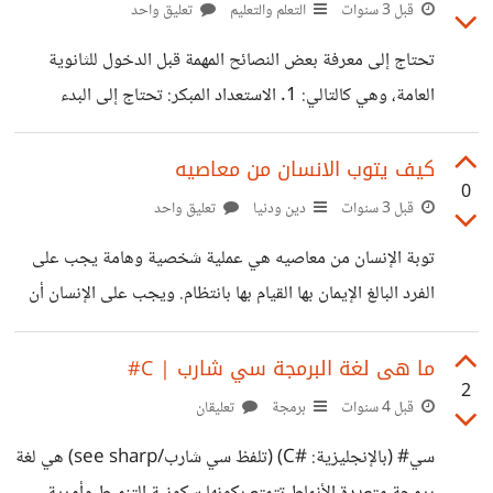
قبل 3 سنوات
التعلم والتعليم
تعليق واحد
تحتاج إلى معرفة بعض النصائح المهمة قبل الدخول للثانوية
العامة، وهي كالتالي: 1. الاستعداد المبكر: تحتاج إلى البدء
بالتحضير للثانوية العامة منذ الصف العاشر أو الحادي عشر، وذلك
بالتركيز على دراسة المواد الأساسية والاستعداد للامتحانات التي
كيف يتوب الانسان من معاصيه
0
تأتي في نهاية العام. 2. العمل الجاد: عليك أن تعمل بجد واجتهاد
قبل 3 سنوات
دين ودنيا
تعليق واحد
في جميع المواد، وتركز على فهم المفاهيم الأساسية وحل
توبة الإنسان من معاصيه هي عملية شخصية وهامة يجب على
المسائل والتمارين بشكل دوري، والتأكد من فهم المادة بشكل كافٍ
الفرد البالغ الإيمان بها القيام بها بانتظام. ويجب على الإنسان أن
قبل المراجعة النهائية. 3. التنظيم والتخطيط: يجب عليك وضع
يتعرف على خطوات التوبة وأهميتها وفوائدها. الخطوات
جدول زمني لدراسة كل
الأساسية لتوبة الإنسان من معاصيه: 1- الإقلاع عن الفعل المعين
ما هى لغة البرمجة سي شارب | C#
2
الذي يعتبر معصية. عندما يتعرف الإنسان على الفعل الذي يعتبر
قبل 4 سنوات
برمجة
تعليقان
معصية، يجب عليه الإقلاع عن هذا الفعل. فقد قال النبي صلى
سي# (بالإنجليزية: #C)‏ (تلفظ سي شارب/see sharp) هي لغة
الله عليه وسلم: "ترك ما لا يعنيك من الكلام والعمل من حسن