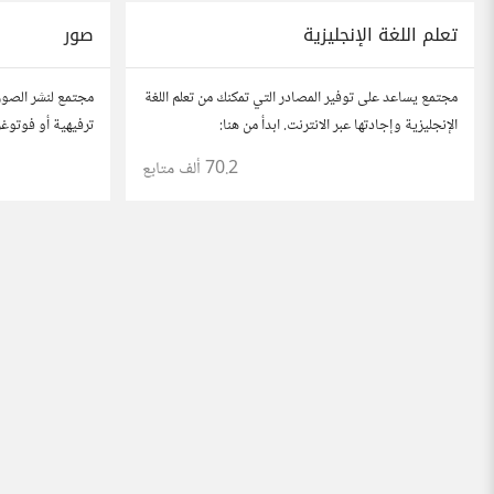
تعلم اللغة الإنجليزية
صور
مجتمع يساعد على توفير المصادر التي تمكنك من تعلم اللغة
مجتمع لنشر الصور
الإنجليزية وإجادتها عبر الانترنت. ابدأ من هنا:
ترفيهية أو فوتوغر
https://io.hsoub.com/go/53915
70.2 ألف
متابع