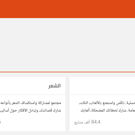
الشعر
تسلية. ناقش واستمتع بالألعاب، النكت،
مجتمع لمشاركة واستكشاف الشعر بأنواعه. 
العامة. شارك لحظاتك المضحكة، ألعابك
شارك قصائدك، وتبادل الأفكار حول أساليب 
مع أعضاء آخرين يبحثون عن المتعة
والشعراء المفضلين. انضم لنتبادل جمال الكل
84.4 ألف
متابع
6
الشعري.