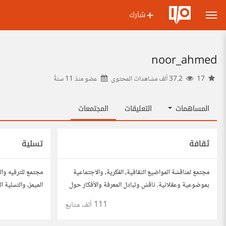
شارك
noor_ahmed
17
37.2 ألف مشاهدات المحتوى
عضو منذ
11 سنةً
المساهمات
التعليقات
المجتمعات
ثقافة
تسلية
مجتمع لمناقشة المواضيع الثقافية، الفكرية، والاجتماعية
مجتمع للترفيه وال
بموضوعية وعقلانية. ناقش وتبادل المعرفة والأفكار حول
الميمز، والتسلية 
الأدب، الفنون، الموسيقى، والعادات.
المفضلة، وتفاعل 
111 ألف
متابع
والمرح.