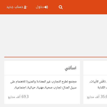
دخول
حساب جديد
اسألني
ناقش الأبيات،
مجتمع لطرح التجارب غير المعتادة والمثيرة للاهتمام على
الكتابة
سبيل المثال؛ تجارب صحية، مهنية، حياتية، اجتماعية،
مات والإلهام
وفتح باب الأسئلة حولها.
35. ألف
متابع
69.3 ألف
متابع