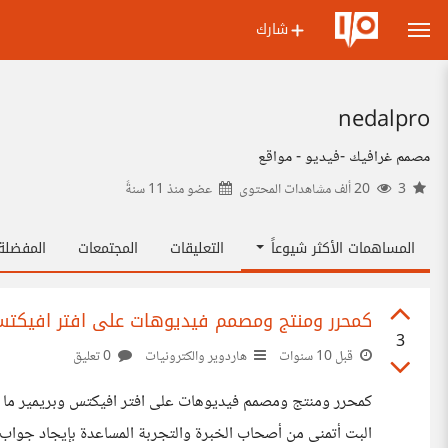
شارك
nedalpro
مصمم غرافيك -فيديو - مواقع
3
20 ألف مشاهدات المحتوى
عضو منذ
11 سنةً
المساهمات الأكثر شيوعاً
التعليقات
المجتمعات
المفضل
كمحرر ومنتج ومصمم فيديوهات على افتر افيكتس 
3
قبل 10 سنوات
هاردوير والكترونيات
0 تعليق
كمحرر ومنتج ومصمم فيديوهات على افتر افيكتس وبريمير ما هو 
البت أتمنى من أصحاب الخبرة والتجربة المساعدة بإيجاد جواب د