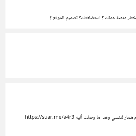
 تختار منصة عملك ؟ استضافتك؟ تصميم الموقع ؟
كما أسلفت .. من أصعب الأمور على المصمم أن يصمم شيئا لنفسه فكيف إذا كان الشعار الخاص به أخوكم نضال مصمم متواضع أرغب بتصميم شعار لنفسي وهذا ما وصلت أليه https://suar.me/a4r3