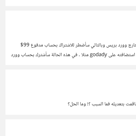
#السلام عليكم أرجو من اصحاب الخبرة افادتي باجابات وافية 1- الان لدي حساب وورد بريس باشتراك مجاني لكني اريد أن أركب قالبا من خارج وورد بريس وبالتالي سأضطر للاشتراك بحساب مدفوع 99$
بالسنة فهل هذا الحساب المدفوع هو استضافة ولن اجتاج لشركة استضافة منفصلة؟! 2- إذا كانت استضافة منفصلة ولكن صاحب العمل يريد استضافته على godady مثلا . في هذه الحالة سأشترك بحساب وورد
مت بتعديله فما السبب ؟! وما الحل؟