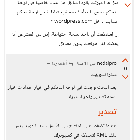
مثل ما أخبرتك بالرد السابق، هل هناك خاصية في لوحة
التحكم تسمح لك بأخذ نسخة إحتياطية من لوحة تحكم
حسابك داخل wordpress.com ؟
إن إستطعت أن تأخذ نسخة إحتياطة، إذن من المفترض أنه
يمكنك نقل موقعك بدون مشاكل ..
nedalpro
أضف ردا
قبل 11 سنةً
0
شكرا لتنويهك
بعد البحث وجدت في لوحة التحكم في خيار اعدادات خيار
اسمه تصدير وآخر استيراد
تصدير
عندما تضغط على المفتاح في الأسفل سينشأ ووردبريس
ملف XML لتحفظه في كمبيوترك.