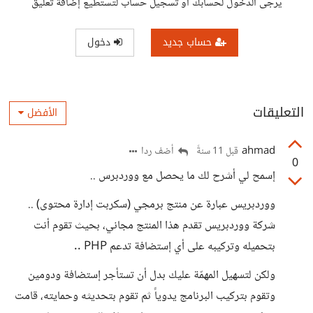
يرجى الدخول لحسابك أو تسجيل حساب لتستطيع إضافة تعليق
حساب جديد
دخول
التعليقات
الأفضل
ahmad
أضف ردا
قبل 11 سنةً
0
إسمح لي أشرح لك ما يحصل مع ووردبرس ..
ووردبريس عبارة عن منتج برمجي (سكربت إدارة محتوى) ..
شركة ووردبريس تقدم هذا المنتج مجاني، بحيث تقوم أنت
بتحميله وتركيبه على أي إستضافة تدعم PHP ..
ولكن لتسهيل المهمّة عليك بدل أن تستأجر إستضافة ودومين
وتقوم بتركيب البرنامج يدوياً ثم تقوم بتحديثه وحمايته، قامت