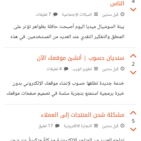
4
الناس
مفهوم المتاجر الإلكترونية، فوائدها، وتحدياتها. ما هي المتاجر
الإلكترونية؟ المتاجر الإلكترونية هي منصات عبر الإنترنت تتيح
قبل سنتين
الشبكات الإجتماعية
7 تعليقات
للمستهلكين شراء السلع والخدمات بسهولة من أي مكان وفي أي
بيئة السوشيال ميديا اليوم أصبحت حافلة بظواهر تؤثر على
وقت. تعتمد هذه المتاجر على تقنيات متقدمة مثل مواقع الويب
المنطق والتفكير النقدي عند العديد من المستخدمين. في هذه
وتطبيقات الهواتف الذكية لتوفير تجربة تسوق سلسة
البيئة، يواجه الناس تدفقًا هائلًا من المعلومات السريعة، المتغيرة،
وغالبًا غير الموثوقة، مما يعزز أساليب التفكير السطحي
سنديان حسوب | أنشئ موقعك الآن
2
والعاطفي ويؤثر على المنطق في صنع القرارات. العوامل التي
قبل سنتين
تطوير الويب
4 تعليقات
تساهم في إضعاف المنطق : 1. الانتقائية في المعلومات (فقاعة
خدمة جديدة تطلقها حسوب لإنشاء موقعك الإلكتروني بدون
الترشيح) : تعتمد منصات السوشيال ميديا على الخوارزميات التي
خبرة برمجية استمتع بتجربة سلسة في تصميم صفحات موقعك
تقترح للمستخدمين المحتوى الأكثر ملاءمة لرغباتهم السابقة، مما
واحجز مكانك على الإنترنت لكن للأسف الاشتراك السنوي غالي
يجعلهم محصورين داخل ما يُعرف بـ"فقاعة الترشيح". هذه
جدًّا، وليس منافسا لمنصة بلوجر المجانية
مشكلة شحن المنتجات إلى العملاء
الفقاعة
5
https://sndian.com/
قبل سنتين
التجارة الالكترونية
17 تعليق
تواجه العديد من المتاجر الإلكترونية مشكلةً متكررةً عند شحن