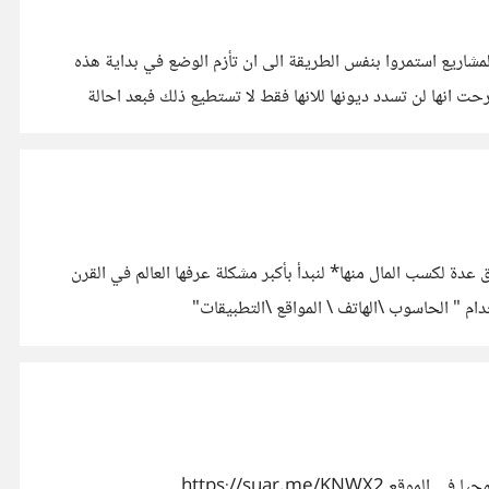
مشاريع استمروا بنفس الطريقة الى ان تأزم الوضع في بداية هذه
 انها لن تسدد ديونها للانها فقط لا تستطيع ذلك فبعد احالة
دة لكسب المال منها* لنبدأ بأكبر مشكلة عرفها العالم في القرن
م " الحاسوب \الهاتف \ المواقع \التطبيقات"
استخدم الموقع من الحاسوب يمكنني تقييم المشاركات و الردود اكثر من مرة بضغط احد ازرار التقييم على التوالي قد تكون المشكلة خطأ برمجيا في الموقع https://suar.me/KNWX2