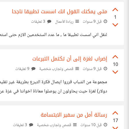
متى يمكنك القول انك اسست تطبيقا ناجحا
1
قبل 9 سنوات
ريادة الأعمال
3 تعليقات
لنقل اني اسست تطبيقا ما , ما عدد الستخدمين الازم حتى است
إضراب لغزة إلى أن تكتمل التبرعات
10
قبل 9 سنوات
قصص وتجارب شخصية
9 تعليقات
دولار) لغزة حيث يحاولون ان يوصلوا معاناة اخواننا في غزة عن طريق هذا البث ch?v=4iRWlb2x5Us&spfreload=5
رسالة أمل من سفير الابتسامة
17
قبل 10 سنوات
قصص وتجارب شخصية
3 تعليقات