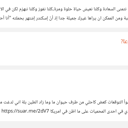
منى السعادة وكلنا نعيش حياة حلوة ومرة,كلنا نفوز وكلنا ننهزم لكن في ا
اعتقد ان يتواجد كاره له حمزة صديقي قائد
ا?
 اسوأ التوقعات كعض كاحلي من طرف حيوان ما وما زاد الطين بلة اني لد
اكب
 مكانك وتبدأ بالتفكير بالسيناريوهات