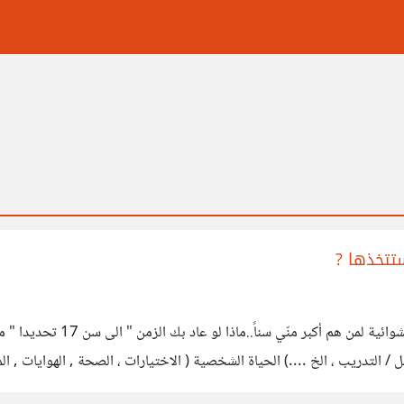
ستتخذها ?
بعيداً عن المقدمات المطوّلة..
مل / التدريب ، الخ ....) الحياة الشخصية ( الاختيارات ، الصحة , الهوايات , الماض