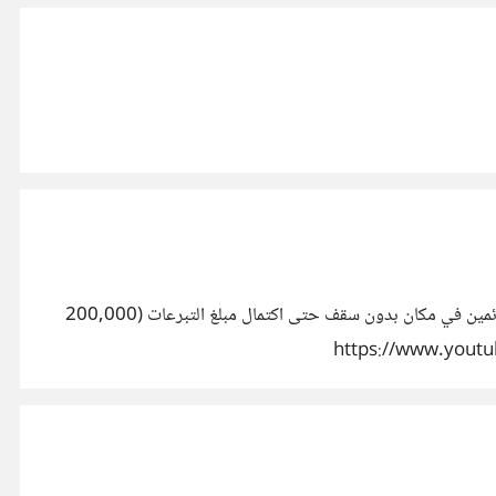
مجموعة من الشباب قرروا ايصال فكرة التبرع بطريقة غير تقليدية شباب مضربين عن الأكل ومبتعدين عن أهاليهم ومنقطعين عن العالم ,ونائمين في مكان بدون سقف حتى اكتمال مبلغ التبرعات (200,000