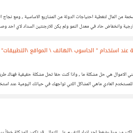
خمة من المال لتغطية احتياجات الدولة من المشاريع الاساسية , ومع نجاح ال
جية وانخفاض حاد في معدل النمو ولم يكن للارجنتين السداد لاي احد وصرحت
ين الى ان تدفع ديونها , وبالفعل
عند استخدام " الحاسوب \الهاتف \ المواقع \التطبيقات"
جني الاموال هي حل مشكلة ما , واذا كنت حقا تحل مشكلة حقيقية فهناك طرق ع
لمستخدم العادي ماهي المشاكل اللتي تواجهك في حياتك اليومية عند استخدا