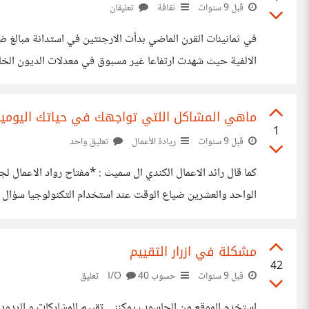
قبل 9 سنوات
ثقافة
تعليقان
في ثمانينات القرن الماضي بدأت الارجنتين في استدانة مبالغ ض
الالفية حيث شهدت ارتفاعا غير مسبوق في معدلات الديون الخار
القضية الى المحكمة الفدرالية ,قام القاضي بتجميد اموال الارجنت
ماهي المشاكل اللتي تواجهك في حياتك اليومية 
1
قبل 9 سنوات
ريادة الأعمال
تعليق واحد
كما قال رائد الاعمال الكندي ال سميث : *مفتاح رواد الاعمال ل
الواحد والعشرين ضياع الوقت عند استخدام التكنولوجيا سؤال ل
مشكلة في ازرار التقييم
42
قبل 9 سنوات
حسوب I/O
40 تعليق