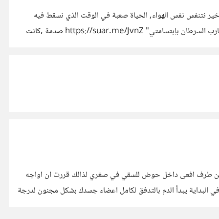
لاخير نتنفس نفس الهواء, الحياة صعبة في الوقت الذي نسقط فيه
والحياة جميلة حين نكون فرحين يمكن ان ترى النور,حياتك صعبة ومن الممكن ان يراها غيرك جميلة جدا إذ أنّ إسكندر إشتهر بحملته "أنا أحارب السرطان بإبتسامتي" https://suar.me/JvnZ صدمة ,كانت
غت من طرف افعى داخل حوض للسقي في صغري لذالك قررت ان اواجه
ر مخاوفي ,بالنزول الىحوض اسماك القرش داخل قفص فولاذي في احدى المحميات على ما اظن في امريكا https://suar.me/2dV7 في البداية يبدأ الدم بالتدفق لكامل اعضاء جسدك بشكل مجنون لدرجة