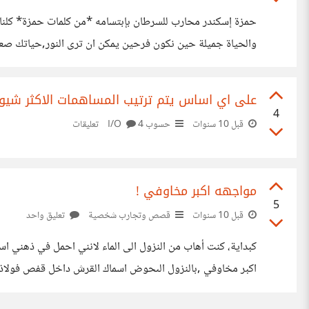
حمزة إسكندر محارب للسرطان بإبتسامه *من كلمات حمزة* كلنا نت
صدمة خبر وفاة حمزة اسكندر فاجئني واحزن كل من يحبونه ولا 
على اي اساس يتم ترتيب المساهمات الاكثر شيوع
4
قبل 10 سنوات
حسوب I/O
4 تعليقات
مواجهه اكبر مخاوفي !
5
قبل 10 سنوات
قصص وتجارب شخصية
تعليق واحد
كبداية، كنت أهاب من النزول الى الماء لانني احمل في ذهني
ان تبدأ اطرافك بالارتجاف ويبدأ قلبك بالخفقان بشدة وتتجمد في