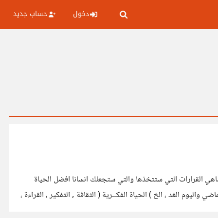
دخول
حساب جديد
لدي هنا مجموعة أسئلة سريعة وعشوائية لمن هم أكبر منّي سناً..ماذا لو عاد بك الزمن " الى سن 17 تحديدا " ماهي القرارات التي ستتخذها والتي ستجعلك انسانا افضل الحياة
ي واليوم الغد ، الخ ) الحياة الفكــرية ( الثقافة , التفكير ، القراءة ،