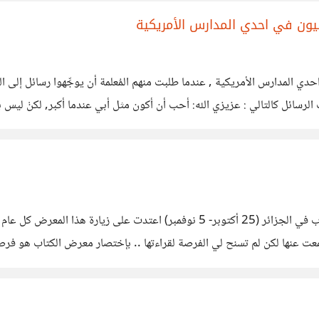
يون في احدي المدارس الأمريكية
المدارس الأمريكية , عندما طلبت منهم المُعلمة أن يوجِّهوا رسائل إلى الله,
الرسائل كالتالي : عزيزي الله: أحب أن أكون مثل أبي عندما أكبر, لكنْ ليس بك
بقيت 5 ايام على افتتاح الطبعة الـ22 من المعرض الدولي للكتاب في الجزائر (25 أ
 حتى بعض الكتب التي سمعت عنها لكن لم تسنح لي الفرصة لقراءتها .. بإختصار معرض الك