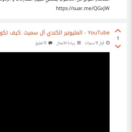
https://suar.me/QGxJW
‫المليونير الكندي آل سميث :كيف تكون ثروة من فكرة ‬‎ - YouTube
1
قبل 9 سنوات
ريادة الأعمال
0 تعليق