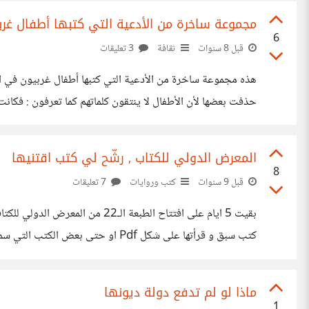
مجموعة ساخرة من الأدعية التي كتبها أطفال غرب
6
قبل 8 سنوات
ثقافة
3 تعليقات
هذه مجموعة ساخرة من الأدعية التي كتبها أطفال غربيون في احدي 
حذفت بعضها لأن الأطفال لا ينتقون كلماتهم كما تعرفون : فكانت 
لكنه لا يأتي حتى الآن.. ما السبب ؟ –
المعرض الدولي للكتاب , رشّح لي كتب اقتنيها
8
قبل 9 سنوات
كتب وروايات
7 تعليقات
كتب سبق و قرأتها على شكل Pdf او
حولها ... رغم أنني سأذهبت هذا العام أساسا
ماذا لو لم تدفع دولة ديونها
1