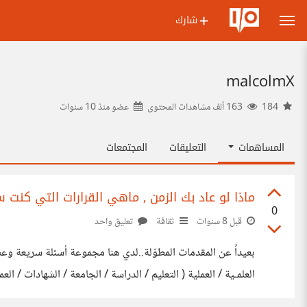
شارك
malcolmX
184
163 ألف مشاهدات المحتوى
عضو منذ
10 سنوات
المساهمات
التعليقات
المجتمعات
ماذا لو عاد بك الزمن , ماهي القرارات التي كنت 
0
قبل 8 سنوات
ثقافة
تعليق واحد
العلمـية / العملية ( التعليم / الدراسة / الجامعة / الشهادات / الع
الاعتقاد ، الخ .. )