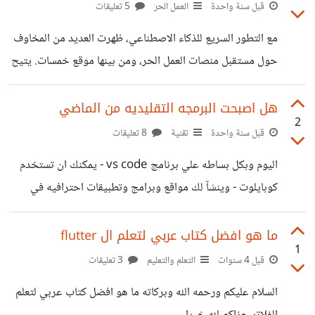
قبل سنة واحدة
العمل الحر
5 تعليقات
مع التطور السريع للذكاء الاصطناعي، ظهرت العديد من المخاوف
حول مستقبل منصات العمل الحر، ومن بينها موقع خمسات. يتيح
خمسات للمستقلين تقديم خدمات صغيرة مقابل أسعار تبدأ من 5
دولارات، وهو منصة شهيرة في العالم العربي. لكن مع انتشار
هل اصبحت البرمجه التقليديه من الماضي
2
أدوات الذكاء الاصطناعي، أصبح بإمكان أي شخص إنتاج محتوى
قبل سنة واحدة
تقنية
8 تعليقات
كتابي، تصميمات، برامج، وصوتيات بدون الحاجة لمستقلين
اليوم وبكل بساطه علي برنامج vs code - يمكنك ان تستخدم
بشريين. هذا يثير تساؤلًا: هل ستتأثر منصات مثل خمسات، وربما
كوبايلوت - وينشآ لك مواقع وبرامج وتطبيقات احترافيه في
تضطر للإغلاق؟ 1. تأثير الذكاء الاصطناعي على سوق الخدمات
وقت قصير جدا - هل من العقل ان يتم كتابه الاكواد يدويا واعاده
المصغرة الذكاء الاصطناعي يقلل الوقت والتكلفة
اختراع العجله - ام اننا نخجل ان البرمجه التقليديه اصبحت من
ما هو افضل كتاب عربي لتعلم ال flutter
1
الماضي -
قبل 4 سنوات
التعلم والتعليم
3 تعليقات
السلام عليكم ورحمه الله وبركاته ما هو افضل كتاب عربي لتعلم