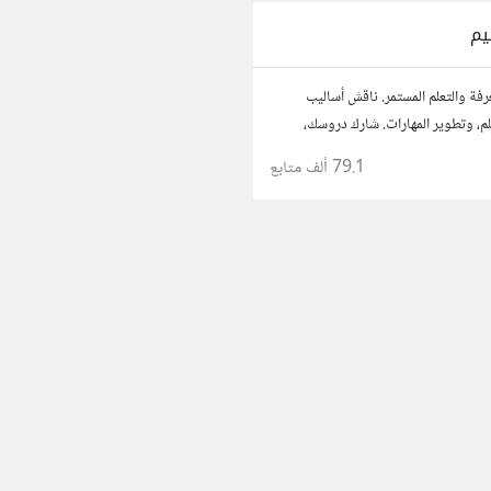
يم
رفة والتعلم المستمر. ناقش أساليب
تعلم، وتطوير المهارات. شارك دروسك،
، وتواصل مع معلمين وطلاب يسعون
79.1 ألف
متابع
لتفوق.