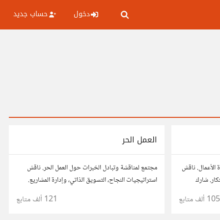
دخول
حساب جديد
العمل الحر
 الأعمال. ناقش
مجتمع لمناقشة وتبادل الخبرات حول العمل الحر. ناقش
تكار. شارك
استراتيجيات النجاح، التسويق الذاتي، وإدارة المشاريع.
ع رواد أعمال
شارك قصصك، نصائحك، وأسئلتك، وتواصل مع محترفين
105 ألف
متابع
121 ألف
متابع
في مختلف المجالات.