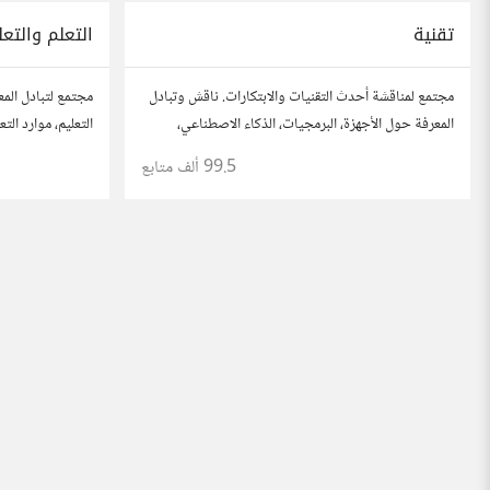
تقنية
التعلم والتعل
مجتمع لمناقشة أحدث التقنيات والابتكارات. ناقش وتبادل
مجتمع لتبادل المع
المعرفة حول الأجهزة، البرمجيات، الذكاء الاصطناعي،
التعليم، موارد ال
والأمن السيبراني. شارك أفكارك، نصائحك، وأسئلتك،
نصائحك، وأسئلتك
99.5 ألف
متابع
وتواصل مع محبي التقنية والمتخصصين.
لتحقيق المعرفة وا