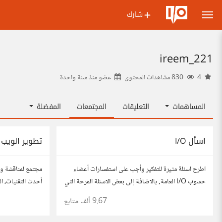
شارك
ireem_221
4
830 مشاهدات المحتوى
عضو منذ
سنة واحدة
المساهمات
التعليقات
المجتمعات
المفضلة
اسأل I/O
تطوير الويب
اطرح اسئلة مثيرة للتفكير وأجب على استفسارات أعضاء
مجتمع لمناقشة وت
حسوب I/O العامة, بالاضافة إلى بعض الاسئلة المرحة التي
أحدث التقنيات، ال
تستمتع بها وتساعدك على التعرف على افكار المتابعين.
والتطبيقات. شارك
9.67 ألف
متابع
الفكرة مأخوذة من مجتمع AskReddit
مطورين محترفين 