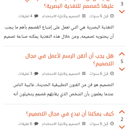
3
عليها كمصمم للتغذية البصرية؟
عمل قمت به في مجال التصميم الجرافيكي، لم يبقَ أحد إلا وقد
أخبرته عنه، فكان بمثابة الابن المدلل أو أول أبنائي المدللين، لا
قبل 6 سنوات
التصميم وقابليّة الاستخدام
4 تعليقات
أنسى طعم فنجان القهوة التي ارتشفته وأنا أقوم بتصميمي الأول،
التغذية البصرية هي التي تعمل على إشباع المُصمِم بأهم ما يجب
ولا أنسى أول تحفيزٍ تلقيته، ولا خوفي
أن يحتويه تصميمه، ومن خلال هذه التغذية يمكنه صناعة تصميم
رائع، بلون متناسق وغيرها من الأمور التي يجب أن يصنعها في
تصميمه. لأننا خُلقنا على مبدأ التحسين والإعمار والإبداع، فنحن
هل يجب أن أتقن الرسم لأعمل في مجال
5
التصميم؟
دائماً ما نشتهي الإبداع، ولذلك يجب البحث عنه بكافة الطرق،
يمكن أن نجد هذا الإبداع في ذاتنا، وأنفسنا وأعيننا، وعقلنا. ومن
قبل 6 سنوات
التصميم وقابليّة الاستخدام
3 تعليقات
ثم فهذا الإبداع هو الذي دائماً يكون بحاجة الرعاية الدائمة، فهو
التصميم هو فن من الفنون التطبيقية الحديثة، غالبية الناس
يحتاج التغذية المتكاملة حتى يستمر في تقديم
عندما يعلمون بأن الشخص الذي يقابلهم مُصمِم يتخيلون أنه
رسّام، أو لديه الخبرة الكافية في مجال الرسم. حيث أنهم لا
يعلمون أن التصميم هو النهج الذي يسير عليه المصممين حسب ما
كيف يمكننا أن نبدع في مجال التصميم؟
2
يطلبه العميل أو الزبون، ومن المعطيات التي يأخذها من هذا
قبل 6 سنوات
التصميم وقابليّة الاستخدام
6 تعليقات