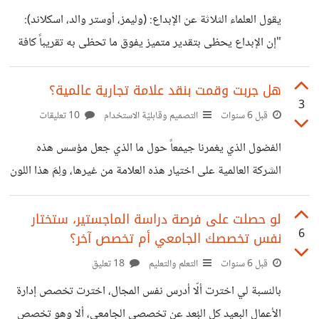
العميل أو الزبون يقوم بتنفيذ فكرة التصميم، وممكن أن يكون
يقول العلماء الثلاثة عن الإبداع: (وليمز، أوستر والد، اسكلاند):
لديه معطيات مادية، حتى يكون بالنهاية رسالة معينة يتوجب
"إن الإبداع يحظى بتقدير متميز يفوق ما تحظى به تقريباً كافة
عليه إيصالها للجمهور المتهدف. فن الرسم ليس من أساسيات
المفاهيم المادية، أو السمات الشخصية الأخرى". لذلك يكون
العمل في
الإبداع في التصميم المطلوب من أي مُصمِم يرتكز على المفهوم
هل جربت وقمت بنقد علامة تجارية عالمية؟
3
الواصل إليه من العميل، أو بناء على التصميم المطلوب منه. في
قبل 6 سنوات
التصميم وقابليّة الاستخدام
10 تعليقات
أول ما راودتني فكرة أن أدخل مجال العمل في التصميم، لم
الفضول الذي يغمرنا جيمعاً حول ما الذي جعل مؤسس هذه
يُشجعني الكثير على ذلك، ولكن الدافع الوحيد الذي جعلني أكمل
الشركة العالمية على اختيار هذه العلامة من غيرها، ولِمَ هذا اللون
الطريق هو إيماني بنفسي وقدراتي، كنت على يقين بأن إبداعي
لا غيره؟ https://suar.me/AZBX0 الفضول لدينا جميعاً، لكن
هل لدينا جميعاً الجرأة على التعليق عليها، أو نقدها؟ بالنسبة
لو حصلت على فرصة دراسة الماجستير، ستختار
6
نفس تخصصك الجامعي أم تخصص آخر؟
لشركة نسكافيه، هو شعار بسيط وله لون بسيط ولكن يؤخذ عليه
أن لا يوجد فيه دلالة على أنه منتج لقهوة! مثلاً لو قدمت لي
قبل 6 سنوات
التعلم والتعليم
18 تعليق
شركة نسكافيه هذا الشعار لأجري عليه بعض التعديلات أو
بالنسبة لي اخترت ألّا أدرس نفس المجال، اخترت تخصص إدارة
التغييرات، أقوم بوضع حبة قهوة صغيرة بدل الفاصلة ذات
الأعمال البعيد كل البُعد عن تخصصي الجامعي، ألا وهو تخصص