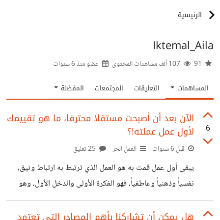
الرئيسية
Iktemal_Aila
91
107 ألف مشاهدات المحتوى
عضو منذ
6 سنوات
المساهمات
التعليقات
المجتمعات
المفضلة
الآن بعد أن أصبحت مستقلا محترفا، ما هو تقييمك
6
لأول عمل عملته!؟
قبل 6 سنوات
العمل الحر
25 تعليق
يبقى أول عمل قمت به هو العمل الذي ترتبط به ارتباط وثيق،
نفسياً وذهنياً وعاطفياً، فهو الفكرة الأولى والدخل الأول، وهو
المرجع الأساسي الذي تقارن به تطورك، فلذة العمل الأول هي
الطاقة المنبعثة فيك لتستمر وتستلهم الأعمال الأخرى. أتذكر أول
هل يمكن أن تشاركنا بأهم المصادر التي تعتمد