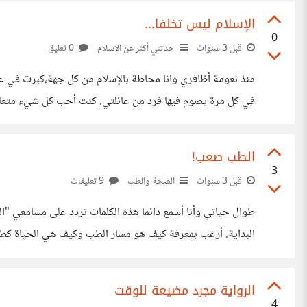
الإسلام ليس تخلفا...
0
قبل 3 سنوات
حدثني أكثر عن الإسلام
0 تعليق
منذ نعومة أظافري وانا محاطة بالإسلام من كل جهة،كبرت في 
في كل مرة يصوم فيها فرد من عائلتي. كنت أحب كل شيء متعلق 
شخصا آخر، أثرت كل علاقاتي في تصرفاتي وفي طباعي. صرت
الطب صعب!
3
قبل 3 سنوات
الصحة والطب
9 تعليقات
طوال حياتي وأنا أسمع دائما هذه الكلمات تردد على مسامعي "
البداية. أرغب بمعرفة كيف هو مسار الطب وكيف هي الحياة كط
الرواية مجرد مضيعة للوقت
4