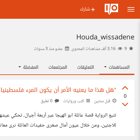
شارك
Houda_wissadene
9
3.16 ألف مشاهدات المحتوى
عضو منذ
3 سنوات
المساهمات
التعليقات
المجتمعات
المفضلة
"هل هذا ما يعنيه الأمر أن يكون المرء فلسطينيا؟
0
قبل سنتين
كتب وروايات
0 تعليق
للاجئين، ومن خلال عيون آمال صغرى حفيدات العائلة نرى معاناة
صورها وأقول بأن ما يعانونه الآن أشد قسوة مما ذكر في الرواية