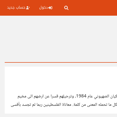
دخول
حساب جديد
تتبع الرواية قصة عائلة ابو الهيجا عبر أربعة أجيال، تحكي عيشهم في قرية فلسطينية هادئة وما تعرضوا له من اضطهاد وتعذيب بعد إنشاء الكيان الصهيوني عام 1984، وترحيلهم قسرا عن ارضهم الى مخيم
ل ما تحمله المعنى من كلمة. معاناة الفلسطينين ربما لم تجسد بأقسى