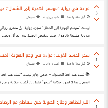
قراءة في رواية “موسم الهجرة إلى الشمال”: حين
3
قبل سنة واحدة
كتب وروايات
تعليقان
تحليلية: بطل الطيب صالح، “مصطفى سعيد”، ليس شخصًا بقدر م
سحر الجسد الغريب: قراءة في وجع الهوية المنس
1
قبل سنة واحدة
كتب وروايات
تعليقان
📚 نساء عند خط الاستواء –
المنفى. هنا لا تسرد حكاية “سحر” فقط، بل تُكتب حكاية وط
جدران له. في عالمٍ لا يعترف بالضعفاء، تكون الأنوثة تحديًا، لا نعمة. وتكون
اللاز للطاهر وطار: الهوية حين تتقاطع مع الرصا
1