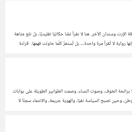
ليست “موسم الهجرة إلى الشمال” مجرد رواية، بل مفترق روائي تنكشف فيه أعطاب الذات العربية وهي تحاول إعادة تعريف نفسها بين مطرقة الإرث وسندان الآخر. هنا لا نقرأ نصًا حكائيًا تقليديًا، بل نلج متاهة
سردية مشبعة بالرموز، حيث يتقمص الجسدُ دور المرآة، ويصير العبور من الجنوب إلى الشمال فعلاً رمزيًا محمّلًا بالرفض، بالتوق، وبالخذلان. إنها رواية لا تُقرأ مرة واحدة… بل تُستفزّ كلّما حاولت فهمها. ️ قراءة
 المقموع، محمّلًا برائحة الخوف، وصوت النساء، وصمت الطوابير الطويلة على بوابات
وطن، وحين تصبح السياسة نفيًا، والهوية جريمة، والانتماء سجنًا لا