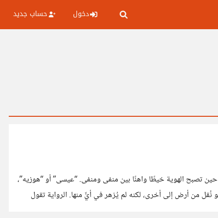
دخول
حساب جديد
📚 ساق البامبو – سعود السنعوسي “ساق البامبو” ليست مجرد رواية عن ابن خادمة يبحث عن اعتراف، بل بحث فادح في سؤال: “من أنا؟”، حين تصبح الهوية خيطًا واهنًا بين منفى ومنفى. “عيسى” أو “هوزيه”،
ليس شخصية بل هو سؤال معلق، طفل من أم فيليبينية وأب كويتي، لا يُعترف به هنا ولا هناك، لا في الجينات ولا في الجغرافيا. هو ساق بامبو نُقل من أرض إلى أخرى، لكنه لم يُزهر في أيٍّ منها. الرواية تقول