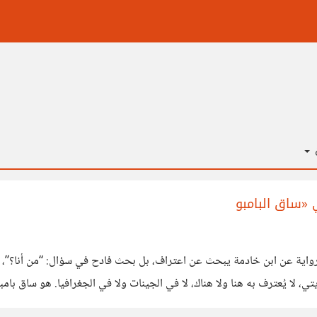
ة
 «ساق البامبو