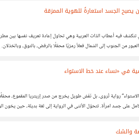
 يصبح الجسد استعارةً للهوية الممزقة
ا هو استعارة مكثفة
ية في «نساء عند خط الاستواء
 حجي جابر ليست “نساء عند خط الاستواء” رواية تُروى، بل نَفَسٌ طويل يخرج من صدر إريتريا
ن كامل على جسد امرأة. تتحوّل الأنثى في الرواية إلى لغة بديلة، حين يخون ال
صة والشك