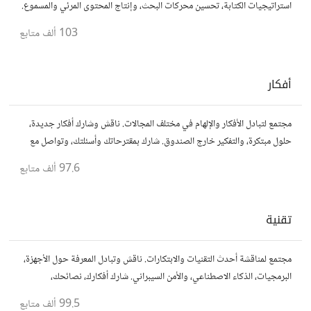
استراتيجيات الكتابة، تحسين محركات البحث، وإنتاج المحتوى المرئي والمسموع.
شارك أفكارك وأسئلتك، وتواصل مع كتّاب ومبدعين آخرين.
103 ألف
متابع
أفكار
مجتمع لتبادل الأفكار والإلهام في مختلف المجالات. ناقش وشارك أفكار جديدة،
حلول مبتكرة، والتفكير خارج الصندوق. شارك بمقترحاتك وأسئلتك، وتواصل مع
مفكرين آخرين.
97.6 ألف
متابع
تقنية
مجتمع لمناقشة أحدث التقنيات والابتكارات. ناقش وتبادل المعرفة حول الأجهزة،
البرمجيات، الذكاء الاصطناعي، والأمن السيبراني. شارك أفكارك، نصائحك،
وأسئلتك، وتواصل مع محبي التقنية والمتخصصين.
99.5 ألف
متابع