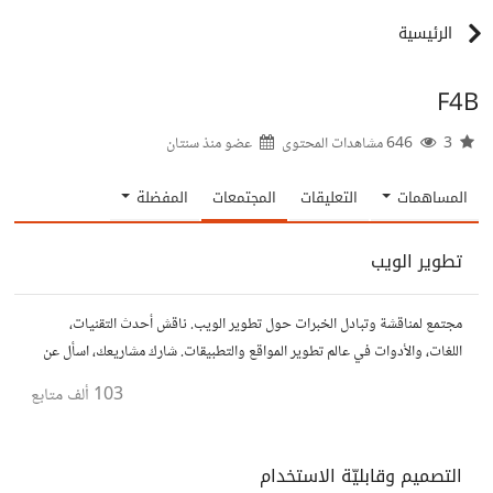
الرئيسية
F4B
3
646 مشاهدات المحتوى
عضو منذ
سنتان
المساهمات
التعليقات
المجتمعات
المفضلة
تطوير الويب
مجتمع لمناقشة وتبادل الخبرات حول تطوير الويب. ناقش أحدث التقنيات،
اللغات، والأدوات في عالم تطوير المواقع والتطبيقات. شارك مشاريعك، اسأل عن
نصائح، وتعاون مع مطورين محترفين وهواة.
103 ألف
متابع
التصميم وقابليّة الاستخدام