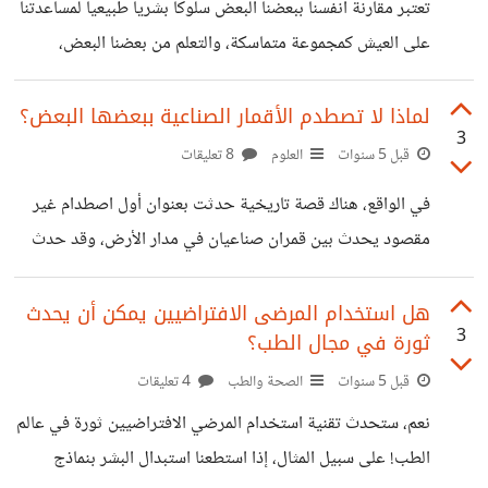
تعتبر مقارنة أنفسنا ببعضنا البعض سلوكاً بشرياً طبيعياً لمساعدتنا
لذلك يبدو على أنه مظلم، و السبب أن ترليونات النجوم
على العيش كمجموعة متماسكة، والتعلم من بعضنا البعض،
استكشاف وفهم مكانتنا في الحياة، ولكن إذا اعتمدنا عليها كثيرًا
لتحديد قيمتنا، فإنها تضعف هويتنا وتجعلنا نتساءل عن قيمنا
لماذا لا تصطدم الأقمار الصناعية ببعضها البعض؟
3
ونشعر بأننا لسنا كافيين . باختصار، الاستمرار في المقارنة يمكن
قبل 5 سنوات
العلوم
8 تعليقات
أن تعرض سعادتنا للخطر، ولا تؤدي إلا إلى تشتيت انتباهنا عن
في الواقع، هناك قصة تاريخية حدثت بعنوان أول اصطدام غير
تحقيق أهدافنا الشخصية، وهي معاملة غير عادلة للذات لما فيها
مقصود يحدث بين قمران صناعيان في مدار الأرض، وقد حدث
من تجاهل نقاط القوة والتركيز فقط على نقاط الضعف . لذا
ذلك في الماضي، ففي فبراير عام ٢٠٠٩، اصطدم قمران صناعيان
برأيكم كيف
أمريكي وروسي ببعضهما. وفق بيانات الجيش الأمريكي، أن
هل استخدام المرضى الافتراضيين يمكن أن يحدث
3
ثورة في مجال الطب؟
القمران الصناعيان كانوا يدوران حول الأرض باتجاه متعاكس
بسرعة تفوق 20 ألف كيلومتر في الساعة، مما أسفر عن تحطُّمهما
قبل 5 سنوات
الصحة والطب
4 تعليقات
بشكل كامل بسبب السرعة الفائقة لكليهما، فتكونت سحابتين
نعم، ستحدث تقنية استخدام المرضي الافتراضيين ثورة في عالم
كبيرتين من الحطام بعد الحادث، إضافاً انه لم يتحدد بعد مدى
الطب! على سبيل المثال، إذا استطعنا استبدال البشر بنماذج
قوة وخطورة هذا التصادم