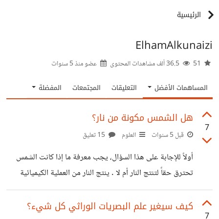
الرئيسية
ElhamAlkunaizi
51
36.5 ألف مشاهدات المحتوى
عضو منذ
5 سنوات
المساهمات الأفضل
التعليقات
المجتمعات
المفضلة
هل الشمس مكونة من نار؟
7
قبل 5 سنوات
العلوم
15 تعليق
أولاً للإجابة على هذا السؤال، يجب معرفة ما إذا كانت الشمس
تحترق حقاً لتنتج النار أم لا . ينتج النار من العملية الكيميائية
الشائعة التي وهي الاحتراق، فهذه العملية تتكون من مزيج من
المواد التي تحتاج للأكسجين للاشتعال، و منها ستنتج الحرارة و
كيف سيغير علم البصريات الوراثي كل شيء؟
7