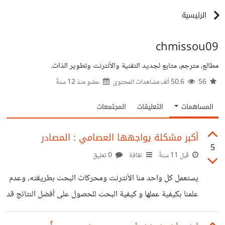
الرئيسية
chmissou09
مطالع، مترجم، متابع لجديد التقنية والأنترنت وتطوير الذات.
56
50.6 ألف مشاهدات المحتوى
عضو منذ
12 سنةً
المساهمات
التعليقات
المجتمعات
أكبر مشكلة يواجهها العصامي : المصادر
5
قبل 11 سنةً
ثقافة
0 تعليق
يستعمل كل واحد منا الأنترنت ومحركات البحث بطريقته، وعدم
علمنا بكيفية عملها و كيفية البحث للحصول على أفضل النتائج قد
يكون أحد الأسباب التي تنفرنا من تعلم شيئ ما، فربما يريد