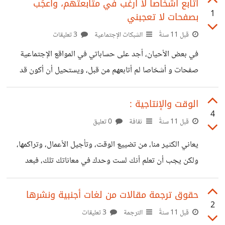
الواحد منا تعلم لغة أجنبية أو لغة برمجة أو أي علم من العلوم،
أتابع أشخاصا لا أرغب في متابعتهم، وأُعجَب
1
بصفحات لا تعجبني
وبعد البحث، يجد مصادر للتعلم قد تخالف توقعاته و تثنيه عن
مواصلة تعلمه، فيترك هذا الباب ويطرق آخرا ثم آخرا، ويمر
قبل 11 سنةً
الشبكات الإجتماعية
3 تعليقات
الوقت ويجد الواحد منا نفسه وقد تعلم شيئا عن كل شيئ ولكنه
في بعض الأحيان، أجد على حساباتي في المواقع الإجتماعية
لم يتعلم شيئا
صفحات و أشخاصا لم أتابعهم من قبل، ويستحيل أن أكون قد
فعلت ذلك بنفسي من قبل، نظرا للمحتوى الّذي يقدّمونه والّذي لا
يثير اهتمامي لا من قريب ولا من بعيد. من الجانب الآخر، يبيع
الوقت والإنتاجية :
4
عدد من الأفراد على مواقع الخدمات، خدمات تسمح بإضافة
قبل 11 سنةً
ثقافة
0 تعليق
المتابعين و المعجبين والمشاهدات، وهناك العديد من المواقع
يعاني الكثير منا، من تضييع الوقت، وتأجيل الأعمال، وتراكمها،
المعروفة المساعدة على ذلك، ولكن، أرغب في فهم العمليّة من
ولكن يجب أن تعلم أنك لست وحدك في معاناتك تلك، فبعد
أصلها. فسؤالي للخبراء، كيف تتمّ إضافة صفحات على حساباتك
معرفتنا ببشريّة المشكل وانتشاره، خفت وطأة ضغطنا وتأنيبنا
الشّخصيّة
لأنفسنا، واستطعنا الشّروع في إيجاد حلول تساعدنا على حسن
حقوق ترجمة مقالات من لغات أجنبية ونشرها
2
استخدام ما قد يُعتبر في البداية مذمّة أو مشكلا، لننطلق : 1-
قبل 11 سنةً
الترجمة
3 تعليقات