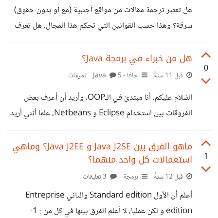
تأجيل الأعمال المنظّم (Structured procrastination) : هي
هل تعتبر ترجمة مقالات من مواقع أجنبية (مع او بدون حقوق)
حقيقة يمكن تلخيصها في التّالي : "كلّ شخص بإمكانه إنجاز كمّ
سرقة؟ وهذا حسب القوانين التي تحكم هذا المجال. هل تعرف
هائل من الأعمال، شرط أن تكون هذه الأعمال أقلّ أهميّة من عمل
مواقعا تسمح باستعمال محتواها للنسخ أو الترجمة والتصرف فيه
آخر
(في مجال التقنية خصوصا)؟
هل من خبراء في برمجة Java؟
0
قبل 11 سنةً
جافا - Java
5 تعليقات
السّلام عليكم، أنا مبتدئ في الـOOP، وأريد أن أعرف بعض
الفروقات بين استخدام Eclipse و Netbeans، علما أنني أريد
برمجة تطبيق يشتغل على سطح المكتب لمشروع جامعي. وماذا
عن تقنية Drag and drop على Netbeans؟ هل استعمالخا
ماهو الفرق بين Java J2SE و Java J2EE؟ وماهي
1
استعمالات كل واحد منهما؟
أفضل للمبتدئين؟ أفيدونا بارك الله فيكم.
قبل 12 سنةً
برمجة
3 تعليقات
أعلم أن الأول Standard edition والثاني Entreprise
edition و لكن عمليا، لا أعلم الفرق بينها في كل من : 1-