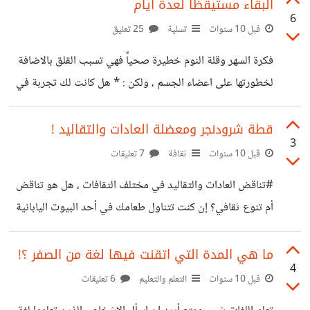
البقاء مستيقظاََ لعدة ايام
6
قبل 10 سنوات
تسلية
25 تعليق
فكرة السهر وقلة النوم خطيرة صحياّّ فهي تسبب القلق بالاضافة
لخطورتها على اعضاء الجسم ، ولكن : * هل كانت لك تجربة في
البقاء مستيقظاّّ لأكثر من 24 ساعة أو ليومين؟ * بماذا كنت تشعر
حينها ؟ أنا لم اجرب البقاء مستيقظاََ لمدة تزيد عن 24 ساعة ،
قطة شرودنجر ومعضلة العادات والتقاليد !
3
لخطورة ذلك أولا ، ولأنني لا أقدر أصلاََ :) أرجو ألاّ تتعدى الحدود
قبل 10 سنوات
ثقافة
7 تعليقات
أكثر من مشاركة لتجربة مسبقة أو قراءة المشاركات الاخرى ، ولا
#تناقض العادات والتقاليد في مختلف الثقافات ، هل هو تناقض
يدخل أحدكم غمار هذه التجربة تجنباّّ للأضرار الصحية
أم تنوع ثقافي؟ إن كنت تتناول طعامك في أحد البيوت اليابانية
فقد ترى اليابانيين يرفعون صحن الحساء إلى الفم ويرتشفون منه
بصوت عالِِ . حسناََ .. ما رأيك بأن تفعل هذا اثناء استضافتك في
ما هي المدة التي اتقنت فيها لغة من الصفر ؟!
4
أحد البيوت الانجليزية مثلاََ ؟ ما رأيك بأن تفعل كلا التصرفين
قبل 10 سنوات
التعلم والتعليم
6 تعليقات
وفي نفس المكانين ؟ الأولى في اليابان تصرف مقبول ومحمود ،