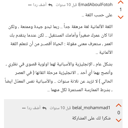
EmadAboulFotoh
أضف ردا
قبل 10 سنوات
1
على حسب اللغة ..
اللغة الألمانية لغة مرهقة جداً .. ربما تبدو جيدة وممتعة ، ولكن
اذا كان عمرك صغيراً وأمامك المستقبل .. لكن عندما يتقدم بك
العمر ، ستعرف معنى مقولة : الحياة أقصــر من أن تتعلم اللغة
الألمانية ..
بشكل عام ، الإنجليزية والأسبانية لهما اولوية قصوى في نظري ،
وأنصح بهما أي أحد .. الانجليزية مرحلة اتقانها ( في العصر
الحالي ) لا تزيد عن ثلاثة سنوات .. والأسبانية نفس المعدّل ايضاً
، بشرط الممارسة المستمرة لكل منهما ..
belal_mohammad1
أضف ردا
قبل 10 سنوات
0
شكرا لك على المشاركة