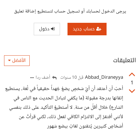
يرجى الدخول لحسابك أو تسجيل حساب لتستطيع إضافة تعليق
حساب جديد
دخول
التعليقات
الأفضل
Abbad_Diraneyya
أضف ردا
قبل 10 سنوات
1
أحبّ أن أعتقد أن أيّ شخصٍ يضعُ جُهداً حقيقياً في لُغة، يستطيع
إتقانها بدرجة مقبولة (ما يكفي لتبادل الحديث مع الناس في
الشارع) خلال أقلّ من سنة. لا أستطيعُ التأكيد على ذلك بنفسي
لأنني أفتقرُ إلى الالتزام الكافي لفعل ذلك، لكني قرأتُ عن
أشخاصٍ كثيرين يُتقنون لغاتٍ ببضع شهور