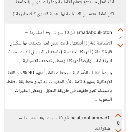
انا بالفعل مستمتع بتعلم الالمانية وما زلت ادرس بالجامعة
لكن لماذا تعتقد ان الاسبانية لها اهمية قصوى كالانجليزية ؟
EmadAboulFotoh
أضف ردا
قبل 10 سنوات
2
الاسبانية لغة إذا أتقنتها ، فأنت تتقن لغـة يتحدث بها سكّــان
قارة كاملة ( أمريكا الجنوبية ) باستنثاء البرازيل التيت تحدث
البرتغالية .. وايضاً أمريكا الوسطى تتحدث الاسبانية ..
وأيضاً إتقانك للأسبانية سيجعلك تلقائياً تفهم 90 % من اللغة
الإيطالية بسهولة تامة ، لأن المفردات قد تبدو متطابقة ، فقط
بإستثناء تغير طفيف في طريقة النطق ، وبعض التغيرات
النحوية ..
belal_mohammad1
أضف ردا
قبل 10 سنوات
0
شكراََ لك