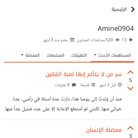
الرئيسية
Amine0904
13
520 مشاهدات المحتوى
عضو منذ
3 أشهر
المساهمات الأحدث
التعليقات
المجتمعات
المفضلة
سر من لا يتألم إنها لعبة الفانين
5
قبل 3 أشهر
فلسفة
8 تعليقات
منذ أن وُلِدتُ إلى يومنا هذا، دارت عدة أسئلة في رأسي، عددٌ
خيالي منها، لكنني لم أستطع الإجابة إلا على عدد ضئيل جداً منها.
والعالم لم يُعجبني على ولا سؤال منها، واعتبروها تفاهةً، لكن إذا
كانت تفاهةً فلماذا لم يستطيعوا أن يُجيبوا عليها؟ هل التفاهة
معضلة الإنسان
3