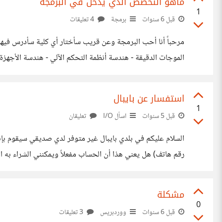
ماهو التخصص الذي يدخل في البرمجة
1
قبل 6 سنوات
برمجة
4 تعليقات
مرحباً أنا أحب البرمجة وعن قريب سأختار أي كلية سأدرس فيها 
الموجات الدقيقة - هندسة أنظمة التحكم الآلي - هندسة الأجهزة
استفسار عن بايبال
1
قبل 5 سنوات
اسأل I/O
تعليقان
السلام عليكم في بلدي بايبال غير متوفر لدي صديقي سيقوم بإ
رقم هاتف) هل يعني هذا أن الحساب مفعلاً ويمكنني الشراء به او
مشكلة
0
قبل 6 سنوات
ووردبريس
3 تعليقات