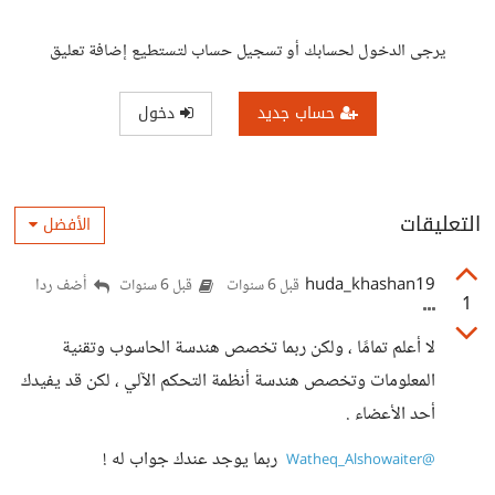
يرجى الدخول لحسابك أو تسجيل حساب لتستطيع إضافة تعليق
حساب جديد
دخول
التعليقات
الأفضل
huda_khashan19
أضف ردا
قبل 6 سنوات
قبل 6 سنوات
1
لا أعلم تمامًا ، ولكن ربما تخصص هندسة الحاسوب وتقنية
المعلومات وتخصص هندسة أنظمة التحكم الآلي ، لكن قد يفيدك
أحد الأعضاء .
‍ ربما يوجد عندك جواب له !
@Watheq_Alshowaiter