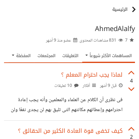
الرئيسية
AhmedAlalfy
7
831 مشاهدات المحتوى
عضو منذ
9 أشهر
المساهمات الأكثر شيوعاً
التعليقات
المجتمعات
المفضلة
لماذا يجب احترام المعلم ؟
4
قبل 9 أشهر
أفكار
10 تعليقات
فى نظرى أن الكلام عن العلماء والمعلمين وأنه يجب إعادة
احترامهم وإعطائهم مكانتهم التى تليق بهم لن يجدى نفعًا ولن
يحقق غايًة،، طالما لم يسبق هذا الكلام بالكلام عن العلم
نفسه وعن قيمته فى حد ذاته ،، فالعالم والمُعلم إنما يستمدان
كيف تخفى قوة العادة الكثير من الحقائق ؟
2