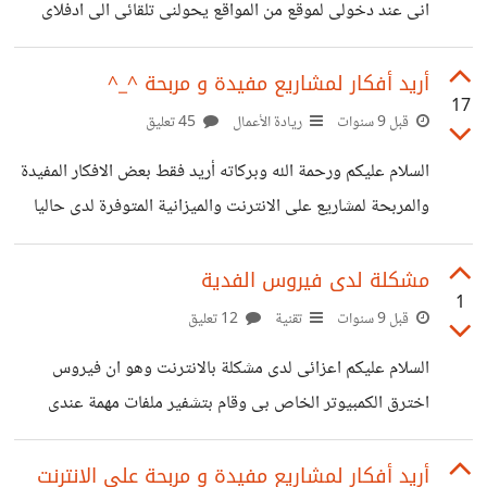
انى عند دخولى لموقع من المواقع يحولنى تلقائى الى ادفلاى
http://b.top4top.net/p_426yq4cp1.jpg كما بالصورة
السابقة ولكن المشكلة ليست فى ذلك المشكلة انى عندما افتح
أريد أفكار لمشاريع مفيدة و مربحة ^_^
17
بعض المواقع التى اعمل عليها مثل موقع freepik فانه يصعب
قبل 9 سنوات
ريادة الأعمال
45 تعليق
علىّ المهمة فى تحميل الملفات لان النت عند دخولى لهذا الموقع
السلام عليكم ورحمة الله وبركاته أريد فقط بعض الافكار المفيدة
يفصل كثيرا حتى انى استغرقت مدة خمس ساعات لتحميل
والمربحة لمشاريع على الانترنت والميزانية المتوفرة لدى حاليا
صورة واحدة من على الموقع بسبب هذه المشكلة وانا لدى عمل
1000$ و يا حبذا لو كانت افكار جديدة أو مستوحاة من فكرة
كثير مطلوب منى ومتعطل بسبب هذه
اجنبية بشكل مختلف وشاكر لكم كثيرا ^_^
مشكلة لدى فيروس الفدية
1
قبل 9 سنوات
تقنية
12 تعليق
السلام عليكم اعزائى لدى مشكلة بالانترنت وهو ان فيروس
اخترق الكمبيوتر الخاص بى وقام بتشفير ملفات مهمة عندى
وترك رسالة طويلة وهذا جزء منها Your documents,
photos, databases, save games and other
أريد أفكار لمشاريع مفيدة و مربحة على الانترنت