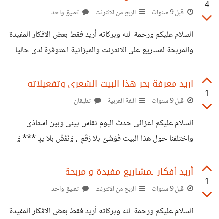
4
important data was encrypted To restore data,
قبل 9 سنوات
الربح من الانترنت
تعليق واحد
you need the decrypter. To get the decrypter,
السلام عليكم ورحمة الله وبركاته أريد فقط بعض الافكار المفيدة
you must pay the cost: 0.15 Bitcoin ( BTC ~ 300
والمربحة لمشاريع على الانترنت والميزانية المتوفرة لدى حاليا
usd). If payment is not made within 24 hours, the
1000$ و يا حبذا لو كانت افكار جديدة أو مستوحاة من فكرة
amount will be doubled. If payment is not made
اجنبية بشكل مختلف وشاكر لكم كثيرا ^_^
اريد معرفة بحر هذا البيت الشعرى وتفعيلاته
within 3 days,
1
قبل 9 سنوات
اللغة العربية
تعليقان
السلام عليكم اعزائى حدث اليوم نقاش بينى وبين استاذى
واختلفنا حول هذا البيت فَوَشْىٌ بلا رَقَمٍ , وَنَقْشٌ بلا يدٍ *** وَ
دمْعٌ بلا عَيْنٍ , وَ ضحْكٌ بلا ثَغْرٍ فأستاذى يقول أنه على وزن
مستفعلن مستفعلن *** مستفعلن مستفعلن وأنا أقول أنه على
أريد أفكار لمشاريع مفيدة و مربحة
1
وزن فعولن مفاعيلن فعولن مفاعيلن *** فعولن مفاعيلن فعولن
قبل 9 سنوات
الربح من الانترنت
تعليق واحد
مفاعيلن فأرجو الافادة وشكرا
السلام عليكم ورحمة الله وبركاته أريد فقط بعض الافكار المفيدة