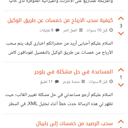
والمربحة لمشاريع على الانترنت والميزانية المتوفرة لدى حاليا
1000$ و يا حبذا لو كانت افكار جديدة أو مستوحاة من فكرة
اجنبية بشكل مختلف وشاكر لكم كثيرا ^_^
كيفية سحب الارباح من خمسات عن طريق الوكيل
3
قبل 10 سنوات
العمل الحر
8 تعليقات
السلام عليكم أحبابى أريد من حضراتكم اخبارى كيف يتم سحب
الأرباح من خمسات عن طريق الوكيل بالتفصيل لفودافون كاش
ومن هو أفضل وكيل من حيث السعر؟ وشكرا لكم جزيلا تقبلوا
فائق احترامى
المساعدة في حل مشكلة في بلوجر
1
قبل 8 سنوات
منصة بلوجر
11 تعليق
السلام عليكم أرجو مساعدتي في حل مشكلة تغيير القالب؛ حيث
تظهر لي هذه الرسالة حدث خطأ أثناء تحليل XML، في السطر
28، العمود 7: The element type "link" must be
terminated by the matching end-tag " ولقد تكرر هذا
سحب الرصيد من خمسات إلى بايبال