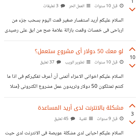
1
مع قوالب كثيرة أرجو المساعدة وشكرا مقدمًا
قبل 10 سنوات
العمل الحر
3 تعليقات
السلام عليكم أريد استفسار صغير قمت اليوم بسحب جزء من
ارباحى فى خمسات وقمت بازالة علامة صح من ابق على رصيدى
فى خمسات ثم قمت بعمل تحديث هل سحب الرصيد يأخذ وقت
كبير ؟ وهل يصلنى تنبيه عند تمام عملية السحب ؟ أرجو الافادة
لو معك 50 دولار أى مشروع ستعمل؟
10
وشكرا لكم مقدما
قبل 10 سنوات
تطوير الويب
37 تعليق
السلام عليكم اخوانى الاعزاء أتمنى أن أعرف تفكيركم فى اذا ما
كنتم تمتلكون 50 دولار وتريدون عمل مشروع الكترونى {مثلا
موقع }فأى مشروع ستفكرون عمله؟ لا يشترط أن يكون المشروع
كبير ولكن يمكن أن يكبر بنفسه أى مثلا كل مدة يتم تطويره و
مشكلة بالانترنت لدى أريد المساعدة
3
يمكن جنى أرباح منه أرجو أن تفيدونى بأفكاركم الطيبة فائق
قبل 9 سنوات
تقنية
45 تعليق
احترامى
السلام عليكم احبابى لدى مشكلة عويصة فى الانترنت لدى حيث