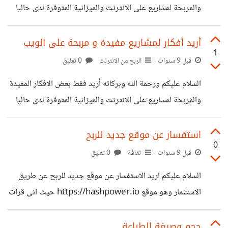
والمربحة لمشاريع على الانترنت والميزانية المتوفرة لدى حاليا
1000$ و يا حبذا لو كانت افكار جديدة أو مستوحاة من فكرة
اجنبية بشكل مختلف وشاكر لكم كثيرا ^_^
أريد أفكار لمشاريع مفيدة و مربحة على الويب
1
قبل 9 سنوات
الربح من الانترنت
0 تعليق
السلام عليكم ورحمة الله وبركاته أريد فقط بعض الافكار المفيدة
والمربحة لمشاريع على الانترنت والميزانية المتوفرة لدى حاليا
1000$ و يا حبذا لو كانت افكار جديدة أو مستوحاة من فكرة
اجنبية بشكل مختلف وشاكر لكم كثيرا ^_^
استفسار عن موقع جديد للربح
0
قبل 9 سنوات
ثقافة
0 تعليق
السلام عليكم اريد الاستفسار عن موقع جديد للربح عن طريق
الاستثمار وهو موقع https://hashpower.io حيث انى قرأت
عنه مؤخرا فى احد المواقع العربية الشهيرة واريد ان اعرف فيما
يستثمر هذا الموقع المال وهل لدى احدكم تجربة معه ؟ اتمنى
حجم وصيغة الطباعة