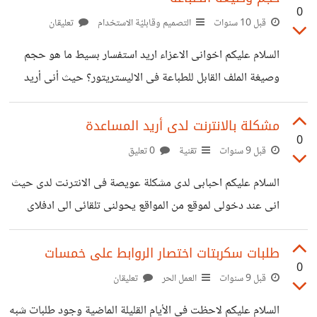
0
الافادة وشكرا لسعة صدركم^_^
قبل 10 سنوات
التصميم وقابليّة الاستخدام
تعليقان
السلام عليكم اخوانى الاعزاء اريد استفسار بسيط ما هو حجم
وصيغة الملف القابل للطباعة فى الاليستريتور؟ حيث أنى أريد
طباعة شعار فى الاليستريتور وما هى الصيغة القابلة للطباعة فى
الفوتوشوب ؟ وشكرا لكم
مشكلة بالانترنت لدى أريد المساعدة
0
قبل 9 سنوات
تقنية
0 تعليق
السلام عليكم احبابى لدى مشكلة عويصة فى الانترنت لدى حيث
انى عند دخولى لموقع من المواقع يحولنى تلقائى الى ادفلاى
http://b.top4top.net/p_426yq4cp1.jpg كما بالصورة
السابقة ولكن المشكلة ليست فى ذلك المشكلة انى عندما افتح
طلبات سكربتات اختصار الروابط على خمسات
0
بعض المواقع التى اعمل عليها مثل موقع freepik فانه يصعب
قبل 9 سنوات
العمل الحر
تعليقان
علىّ المهمة فى تحميل الملفات لان النت عند دخولى لهذا الموقع
السلام عليكم لاحظت فى الأيام القليلة الماضية وجود طلبات شبه