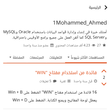
الرئيسية
1Mohammed_Ahmed
أمتلك خبرة في إنشاء وإدارة قواعد البيانات باستخدام Oracle وMySQL
وSQL Server كما أتقن العمل على جميع برامج الأوفيس باحترافية.
27
4.23 ألف مشاهدات المحتوى
عضو منذ
سنة واحدة
المساهمات الأكثر شيوعاً
التعليقات
المجتمعات
المفضلة
فائدة من استخدام مفتاح "WIN"
2
قبل سنة واحدة
تقنية
5 تعليقات
16 فائدة من استخدام مفتاح "WIN" الضغط على Win + B
يعطل لوحة المفاتيح ويمنع الكتابة. الضغط على Win + D
يأخذك مباشرة إلى سطح المكتب. الضغط على Win + E يفتح