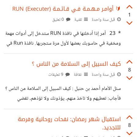
"My Computer" مباشرة. الضغط على Win + F يفتح
🔰 أوامـر مـهـمـة فـي قـائـمـة RUN (Executer)
1
وظيفة البحث دون استخدام الماوس. الضغط على Win + L
قبل سنة واحدة
تقنية
0 تعليق
يقفل شاشة الكمبيوتر الخاص بك. الضغط على Win + M يقلل
* 23 أمر إذا أدخلتها في نافذة RUN ستدخل إلى أدوات مهمة
جميع النوافذ المفتوحة على سطح المكتب. الضغط على Win +
ومخفية في حاسوبك بعضها لأول مرة ستجربها. نافذة Run في
P يقوم بتبديل وضع العرض للحصول على شاشات
الـ Windows لمن لا يعرفهــا يقصد بهــا اوامر "تشغيل"،
موجودة في جميع أنظمة تشغيل Microsoft و تساعد في
كيف السبيل إلى السلامة من الناس ؟
8
الدخول المباشر دون تعب إلى مجموعة من الأقسام المهمة في الـ
قبل سنة واحدة
ثقافة
9 تعليقات
Windows والبحث عن الشيء الذي تريده، وهذه النافذة يمكن
سئل الأمام أحمد بن حنبل : كيف السبيل إلى السلامة من الناس ؟
إدخال فيها مجموعة من الأوامر. بداية حتى تقوم بإظهار هذه
فأجاب: تعطيهم ولا تاخذ منهم، يؤذونك ولا تؤذهم، تقضي
النافذة إضغط على زر Windows + حرف R ...
مصالحهم ولا تكلفهم باقضاء مصالحك ، فقيل له: صعبة يا إمام؟
قال: وليتك تسلم!
استقبال شهر رمضان: نفحات روحانية وفرصة
8
للتجديد.