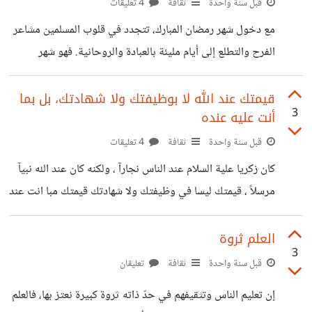
قبل سنة واحدة
ثقافة
4 تعليقات
مع دخول شهر رمضان المبارك، تتجدد في قلوب المسلمين مشاعر
الفرح والتطلع إلى أيام مليئة بالعبادة والروحانية. فهو شهر
الرحمة والمغفرة، حيث تتجلى قيم الصيام والصلاة والصدقات،
ويحرص المسلمون في جميع أنحاء العالم على اغتنام أوقاته
قيمتك عند الله لا بوظيفتك ولا شهادتك، بل بما
3
أنت عليه عنده
المباركة في التقرب إلى الله. يعد رمضان فرصة ثمينة لإعادة
ترتيب الأولويات، والتأمل في معنى الصبر والإحسان، وتعزيز
قبل سنة واحدة
ثقافة
4 تعليقات
الروابط الأسرية والاجتماعية. كما يمثل هذا الشهر محطة للتغيير
كان زكريا علية السلام عند الناس نجارآ ، ولكنه كان عند الله نبيآ
الإيجابي، حيث يسعى الكثيرون إلى تحسين عاداتهم اليومية،
مرسلاً ، قيمتك ليسا في وظيفتك ولا شهادتك قيمتك مبا انت عند
سواء من خلال تعزيز العبادات أو تبني أسلوب حياة
الله !
العلم ثروة
3
قبل سنة واحدة
ثقافة
تعليقان
إن تعليم الناس وتثقيفهم في حدّ ذاته ثروة كبيرة نعتز بها، فالعلم