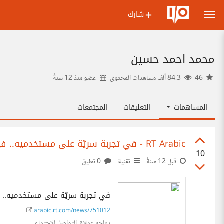
شارك
محمد احمد حسين
46
84.3 ألف مشاهدات المحتوى
عضو منذ
12 سنةً
المساهمات
التعليقات
المجتمعات
RT Arabic - في تجربة سريّة على مستخدميه.. فيسبوك ينشر الكآبة
10
قبل 12 سنةً
تقنية
0 تعليق
في تجربة سريّة على مستخدميه.. ف
arabic.rt.com/news/751012
يواجه عملاق التواصل الاجتماعي