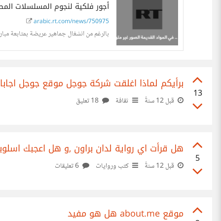
أجور فلكية لنجوم المسلسلات المص
arabic.rt.com/news/750975
بالرغم من انشغال جماهير عريضة بمتابعة مباريا
برأيكم لماذا اغلقت شركة جوجل موقع جوجل اجابا
13
قبل 12 سنةً
ثقافة
18 تعليق
هل قرأت اي رواية لدان براون ,و هل اعجبك اسلوب
5
قبل 12 سنةً
كتب وروايات
6 تعليقات
موقع about.me هل هو مفيد