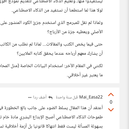
ليستفيدوا منها، وتعليم الذكاء الاصطناعي لتقديم نموذج أقوى
لولا هذا لما استطعنا أن نستفيد من الذكاء الاصطناعي.
ولماذا لم نقل للمبرمج الذي استخدم جزئ الكود المنشور على
الأصلي ويعطيه جزءً من الأرباح؟
حتى فيما يخص الكتب والمقالات... لماذا لم نطلب من الكاتب
أن يشارك معهم أرباحه عندما يحقق كتابه الملايين؟
لكنني في المقام الآخر: استخدام البيانات الخاصة (مثل الم
ما يعتبر غير أخلاقي.
Mai_Easa22
أضف ردا
قبل سنة واحدة
0
أعتقد أن هذا المقال يسلط الضوء على جانب بالغ الخطورة في 
طموحات الذكاء الاصطناعي أصبح الإبداع البشري مادة خام تس
بسهولة المسألة ليست فقط انتهاكا قانونيا بل أزمة أخلاقي