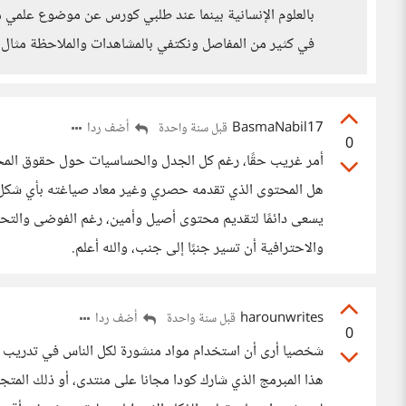
في كثير من المفاصل ونكتفي بالمشاهدات والملاحظة مثال ا
BasmaNabil17
أضف ردا
قبل سنة واحدة
0
أمر غريب حقًا، رغم كل الجدل والحساسيات حول حقوق المحت
هل المحتوى الذي تقدمه حصري وغير معاد صياغته بأي شكل؟ وك
يسعى دائمًا لتقديم محتوى أصيل وأمين، رغم الفوضى والتحدي
والاحترافية أن تسير جنبًا إلى جنب، والله أعلم.
harounwrites
أضف ردا
قبل سنة واحدة
0
شخصيا أرى أن استخدام مواد منشورة لكل الناس في تدريب نماذ
هذا المبرمج الذي شارك كودا مجانا على منتدى، أو ذلك المتجر 