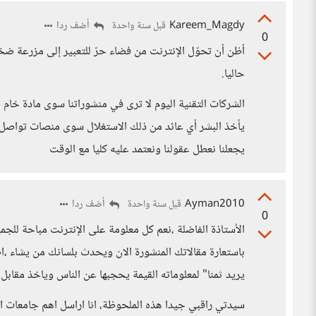
Kareem_Magdy
أضف ردا
قبل سنة واحدة
0
أظن أن تحوّل الإنترنت من فضاء حرّ للتعبير إلى مزرعة ض
حاليا.
الشركات التقنية اليوم لا ترى في منشوراتنا سوى مادة خام 
يأخذ البشر أي عائد من ذلك الاستغلال سوى منصات تواصل 
يجعلنا نعطل عقولنا ونعتمد عليه كليا مع الوقت
Ayman2010
أضف ردا
قبل سنة واحدة
0
الأستاذة الفاضلة ،نعم كل معلومة على الإنترنت مباحة للج
باستعارة مقالاتك المنشورة الان ويحدث بلسانك من يشاء ،ا
يريد ثمنا" لمعلوماته القيمة يحجبها عن الناس وياخذ مقابل 
سيدتي راقبي جيدا هذه الملحوظة، انا اراسل اهم جامعات 