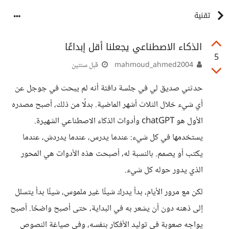
تقنية
الذكاء الاصطناعي يجعلنا أقل إبداعًا
5
mahmoud_ahmed2004
قبل سنتين
حدثني صديق لي في جلسة دافئة أنه لم يبحث في جوجل عن
أي شيء خلال الثلاث أشهر الماضية. بدلًا من ذلك، أصبح مصدره
الأول هو chatGPT وأدوات الذكاء الاصطناعي الشهيرة.
يستخدمها في كل شيء: عندما يدرس، عندما يدردش، عندما
يكتب أو يصمم. بالنسبة له، أصبحت هذه الأدوات هي المحور
الذي يدور حوله كل شيء.
لكن مع مرور الأيام، بدأ يدرك شيئًا غير ملموس، شيئًا بدأ يتسلل
إلى ذهنه دون أن يشعر به في البداية، حتى أصبح واضحًا. أصبح
يواجه صعوبة في توليد الأفكار بنفسه، وفي صياغة النصوص