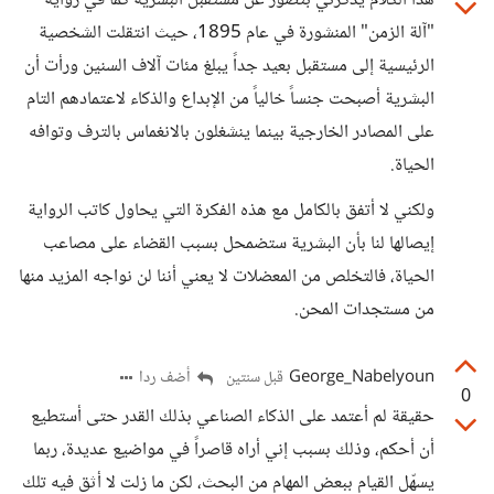
هذا الكلام يذكرني بتصوّر عن مستقبل البشرية كما في رواية
"آلة الزمن" المنشورة في عام 1895، حيث انتقلت الشخصية
الرئيسية إلى مستقبل بعيد جداً يبلغ مئات آلاف السنين ورأت أن
البشرية أصبحت جنساً خالياً من الإبداع والذكاء لاعتمادهم التام
على المصادر الخارجية بينما ينشغلون بالانغماس بالترف وتوافه
الحياة.
ولكني لا أتفق بالكامل مع هذه الفكرة التي يحاول كاتب الرواية
إيصالها لنا بأن البشرية ستضمحل بسبب القضاء على مصاعب
الحياة، فالتخلص من المعضلات لا يعني أننا لن نواجه المزيد منها
من مستجدات المحن.
George_Nabelyoun
أضف ردا
قبل سنتين
0
حقيقة لم أعتمد على الذكاء الصناعي بذلك القدر حتى أستطيع
أن أحكم، وذلك بسبب إني أراه قاصراً في مواضيع عديدة، ربما
يسهّل القيام ببعض المهام من البحث، لكن ما زلت لا أثق فيه تلك