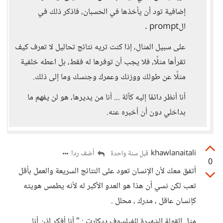
إضافية تود أن يأخذها في الحسبان، فاذكر ذلك في
الprompt .
على سبيل المثال، إذا كنت تريه نتائج تحاليل لا تعرف كيف
تقرأها مثلًا، فلا يجب أن توفرها له فقط، بل اعطه خلفية
مثلًا عن طولك ووزنك وعمرك وجنسك وما إلى ذلك.
أنا أنظر دائمًا إليه كآلة ... أنا من يديرها، هو لن يفهم ما
بداخلي دون أن أخبره عنه.
khawlanaitali
أضف ردا
قبل سنة واحدة
0
أتفق معك لأن الإنسان تعود على النتائج السريعة والعمل بأقل
تعب لكن نسي أن هذا هو العدو الأكبر له لأنه يطمس هويته
كإنسان عاقل ، مدرك ، محلل .
مثل القولة الشهيرة للفيلسوف ديكارت : " أنا أفكر إذن أنا