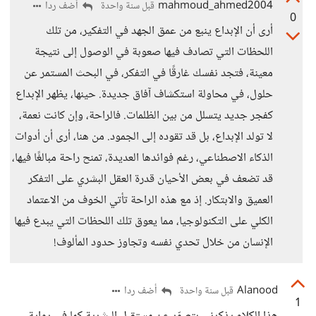
mahmoud_ahmed2004
أضف ردا
قبل سنة واحدة
0
أرى أن الإبداع ينبع من عمق الجهد في التفكير، من تلك
اللحظات التي تصادف فيها صعوبة في الوصول إلى نتيجة
معينة، فتجد نفسك غارقًا في التفكر، في البحث المستمر عن
حلول، في محاولة استكشاف آفاق جديدة. حينها، يظهر الإبداع
كفجر جديد يتسلل من بين الظلمات. فالراحة، وإن كانت نعمة،
لا تولد الإبداع، بل قد تقوده إلى الجمود. من هنا، أرى أن أدوات
الذكاء الاصطناعي، رغم فوائدها العديدة، تمنح راحة مبالغًا فيها،
قد تضعف في بعض الأحيان قدرة العقل البشري على التفكر
العميق والابتكار. إذ مع هذه الراحة تأتي الخوف من الاعتماد
الكلي على التكنولوجيا، مما يعوق تلك اللحظات التي يبدع فيها
الإنسان من خلال تحدي نفسه وتجاوز حدود المألوف!
Alanood
أضف ردا
قبل سنة واحدة
1