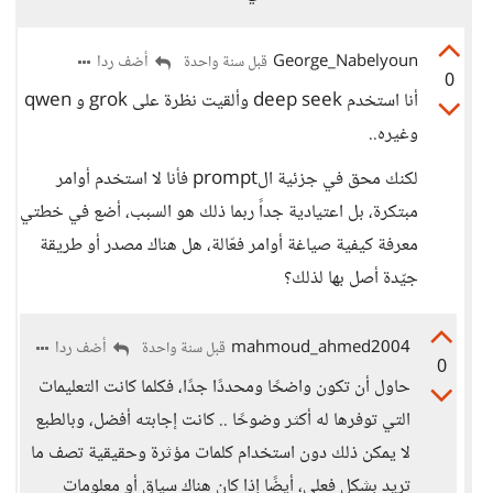
George_Nabelyoun
أضف ردا
قبل سنة واحدة
0
أنا استخدم deep seek وألقيت نظرة على grok و qwen
وغيره..
لكنك محق في جزئية الprompt فأنا لا استخدم أوامر
مبتكرة، بل اعتيادية جداً ربما ذلك هو السبب، أضع في خطتي
معرفة كيفية صياغة أوامر فعّالة، هل هناك مصدر أو طريقة
جيّدة أصل بها لذلك؟
mahmoud_ahmed2004
أضف ردا
قبل سنة واحدة
0
حاول أن تكون واضحًا ومحددًا جدًا، فكلما كانت التعليمات
التي توفرها له أكثر وضوحًا .. كانت إجابته أفضل، وبالطبع
لا يمكن ذلك دون استخدام كلمات مؤثرة وحقيقية تصف ما
تريد بشكل فعلي، أيضًا إذا كان هناك سياق أو معلومات