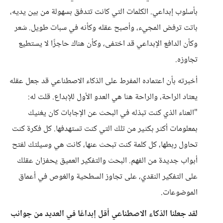
بأسلوب إبداعي. الكلمات التي كانت تتدفق بسهولة من بين يديه،
باتت ترفض المجيء، وأصبح عقله وكأنه في سبات طويل. شعر
وكأن الدافع الإبداعي قد اختفى، وكأن هناك حاجزًا لا يستطيع
تجاوزه.
أخبرته بأن اعتماده المفرط على الذكاء الاصطناعي قد جعل عقله
يعتاد الراحة، والراحة هنا هي العدو الأول للإبداع. قلت له:
"العناء الذي كنت تبذله في البحث عن الإجابات كان يغنيك
بمعلومات أكثر بكثير من تلك التي كنت تستهدفها. كل فكرة كنت
تحاول ربطها، كل كلمة كنت تبحث عنها، كانت هي وسيلتك لفتح
أبواب جديدة من الفهم. البحث والتفكير العميق يحفزان عقلك
على التفكير النقدي، على تجاوز السطحية والغوص في أعماق
الموضوعات.
لقد جعلنا الذكاء الاصطناعي أقل إبداعًا في العديد من جوانب