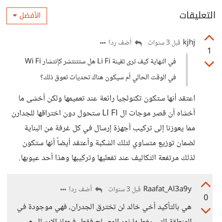
التعليقات
الأفضل
kjhj
أضف ردا
قبل 3 سنوات
1
في النهاية كيف ترى تقينة Li Fi هل ستتنتشر كإنتشار Wi Fi
في الوقت الحالي أم سيكون هناك تحديات تعوق ذلك؟
اعتقد أنها ستكون تكنولجيا رائعة عند تعميمها ولكن أخشى ما
أخشاه أن قصر موجات ال LI FI ستحول دون اختراقها للجدارن
مما يعوزنا إلى تركيب أجهزة إرسال في كل غرفة من البناية
لضمان توزيع متساوي لتلك الشكبة وأعتقد أيضاً أنها ستكون
لذلك مرتفعة التكاليف عند تفعليها وتركيبها وهذا أحد عيوبها.
Raafat_Al3a9y
أضف ردا
قبل 3 سنوات
0
هي بالتأكيد أخي خالد لن تخترق الجدران، فهي موجودة في