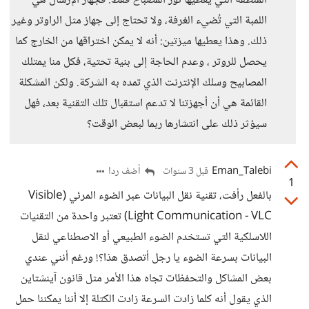
المنطقة التي يغطيها نور المصباح فقط. فجهاز الإرسال هي
اللمبة التي تُضيء الغرفة، ولا تحتاج إلى جهاز مثل الراوتر وغير
ذلك. وهذا يعطيها ميزتين: أنه لا يمكن اختراقها من الخارج كما
يحصل للروتر ، وعدم الحاجة إلى بنية تحتية، فكل منا يمتلك
المصابيح وسلك الإنترنت الذي تمده به الشركة. ولكن المشكلة
القائمة هي أن أجهزتنا لا تدعم استقبال تلك التقنية بعد، فهل
سيؤثر ذلك على انتشارها ربما لبعض الوقت؟
Eman_Talebi
أضف ردا
قبل 3 سنوات
1
بالفعل رأفت، تقنية نقل البيانات عبر الضوء المرئي (Visible
Light Communication - VLC) تعتبر واحدة من التقنيات
اللاسلكية التي تستخدم الضوء الطبيعي أو الاصطناعي لنقل
البيانات بسرعة الضوء يا رجل أتصدق هذا؟! ورغم أنني عندي
بعض المشاكل والتحفظات تجاه هذا الأمر مثل قانون آينشتاين
الذي يقول أنه كلما زادت السرعة زادت الكتلة إلا أننا يمكننا حمل