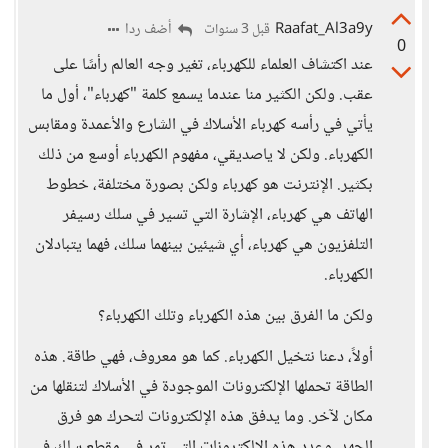
Raafat_Al3a9y
أضف ردا
قبل 3 سنوات
0
عند اكتشاف العلماء للكهرباء، تغير وجه العالم رأسًا على
عقب. ولكن الكثير منا عندما يسمع كلمة "كهرباء"، أول ما
يأتي في رأسه كهرباء الأسلاك في الشارع والأعمدة ومقابس
الكهرباء. ولكن لا ياصديقي، مفهوم الكهرباء أوسع من ذلك
بكثير. الإنترنت هو كهرباء ولكن بصورة مختلفة، خطوط
الهاتف هي كهرباء، الإشارة التي تسير في سلك رسيفر
التلفزيون هي كهرباء، أي شيئين بينهما سلك، فهما يتبادلان
الكهرباء.
ولكن ما الفرق بين هذه الكهرباء وتلك الكهرباء؟
أولاً، دعنا نتخيل الكهرباء. كما هو معروف، فهي طاقة. هذه
الطاقة تحملها الإلكترونات الموجودة في الأسلاك لتنقلها من
مكان لآخر. وما يدفق هذه الإلكترونات لتحرك هو فرق
الجهد، وعدد هذه الإلكترونات التي تمر في مقطع سلك في