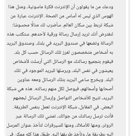
ودعك من ما يقولون أن الإنترنت فكرة ماسونية، ومثل هذا
الهوس الذي ليس له أساس من الصحة. الإنترنت عبارة عن
شبكة تربط بين سكان العالم. سأضرب لك مثالًا محسوسًا:
لنفترض أنك تريد إرسال رسالة ورقية لأحدهم. ستكتب هذه
الرسالة وتضعها في صندوق البريد في بلدك. وصندوق البريد
به أشخاص متخصصون لفرز تلك الرسائل حسب كل بلد.
فيقوم بتجميع رسالتك مع الرسائل التي أرسلت لأشخاص
يعيشون في نفس البلد، ويرسلها للبريد الموجود في تلك
البلد. ويخرج ساعي البريد بتلك الرسائل ومعه عناوين
أصحابها وأسمائهم، فيوصل لكل منهم رسالته. هذه هي شبكة
البريد، تتيح للأشخاص التواصل وإرسال الرسائل لبعضهم
البعض. في المقابل، شبكة الإنترنت تعمل بنفس الطريقة.
فأنت ترسل رسالتك من جوالك، تمشي تلك الرسالة عبر
الروتر، ومنها للأسلاك، ومنها للسيرفرات لتأخذ عنوان المرسل
إليه بطريقة ما، وتأخذ طريقها إليه. طبعًا، هذا كله ممكن في