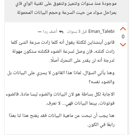
موجودة منذ سنوات وتتميز وتتفوق على تقنية الواي فاي
بمراحل سواء من حيث السرعة وحجم البيانات المحمولة
Eman_Talebi
أضف ردا
قبل 3 سنوات
0
قانون آينشتاين للكتلة يقول أنه كلما زادت سرعة الشئ كلما
زادت كتلته، فإن وصل لسرعة الضوء فكتلته ستكون مهولة
لدرجة أنه لن يقدر على التحرك أصلًا.
وهنا يأتي السؤال، لماذا هذا القانون لا يسري على البيانات بل
والضوء نفسه؟
الاجابة لكل بساطة هو لان البيانات والضوء ليسا مادة، فالضوء
فوتونات، بينما البيانات فهي... لا نعرف.
هنا يجب أن نبحث عن ماهية البيانات فقد يفتح هذا لنا بعدًا
رابعًا في الكون.