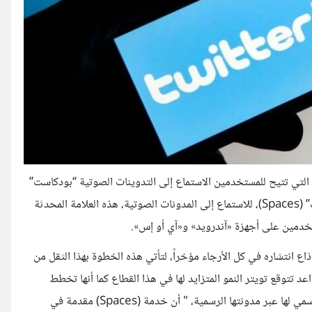
ة التي تتيح للمستخدمين الاستماع إلى التدوينات الصوتية “بودكاست”
عبر المنصة، بحيث سيتمكن المستخدمين من استخدام علامة “التبويب” (Spaces)، للاستماع إلى المدونات الصوتية، هذه العلامة المحدثة
ع انتشاره في كل الأرجاء مؤخراً، لتأتي هذه الخطوة بهذا الثقل من
 تتوقع تويتر النمو المتزايد لها في هذا القطاع كما أنها تخطط
للمنافسة بقوة في هذا القطاع لتعلن منافستها بكل جراءة في تصريح رسمي لها عبر مدونتها الرسمية، " أن خدمة (Spaces) مقدمة في