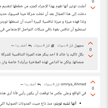
0
أعلنت توتير أنها تقوم بهذا الإجراء كجزء من خططها لتق
دخلت إلى هذا المجال بعد أن تخلت شركة ميتا فسيبوك حديثا 
ولذا فهذه ميزة و ميزة تنافسية كبيرة أحبت أن تستغلها تويتر
تستطيع أن تنافس بقوة باقي شبكات التواصل الإجتماعي في ه
مجهول
أضف ردا
قبل 4 سنوات
قبل 4 سنوات
0
بكل تاكيد يا خالد لا احد ينكر هذه الميزة التنافسية للش
منصاتها، ولكن ما الداعي لهذه المفاخرة برأيك؟ خاصة وان ه
omnya_Ahmed
أضف ردا
قبل 4 سنوات
0
في الواقع وعلى عكس ما توقعت أن يكون رأيي فأنا أرى هذه ال
أنها تشبه تويتر:
منذ ذاع صيت المدونات الصوتية اللي