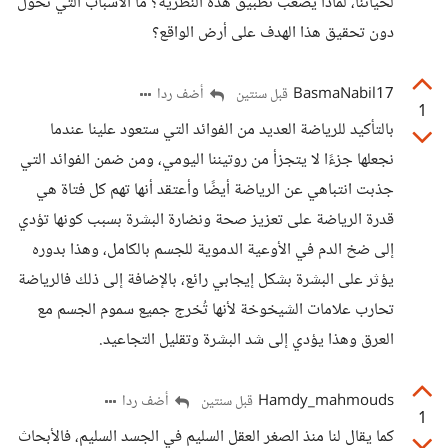
لحياتنا، لماذا يصعب تطبيق هذه النظرية؟ ما الأسباب التي تحول
دون تحقيق هذا الهدف على أرض الواقع؟
BasmaNabil17
أضف ردا
قبل سنتين
1
بالتأكيد للرياضة العديد من الفوائد التي ستعود علينا عندما
نجعلها جزءًا لا يتجزأ من روتيننا اليومي، ومن ضمن الفوائد التي
جذبت انتباهي عن الرياضة أيضًا وأعتقد أنها تهم كل فتاة هي
قدرة الرياضة على تعزيز صحة ونضارة البشرة بسبب كونها تؤدي
إلى ضخ الدم في الأوعية الدموية للجسم بالكامل، وهذا بدوره
يؤثر على البشرة بشكل إيجابي رائع، بالإضافة إلى ذلك فالرياضة
تحارب علامات الشيخوخة لأنها تُخرج جميع سموم الجسم مع
العرق وهذا يؤدي إلى شد البشرة وتقليل التجاعيد.
Hamdy_mahmouds
أضف ردا
قبل سنتين
1
كما يقال لنا منذ الصغر العقل السليم في الجسد السليم، فالأبحاث