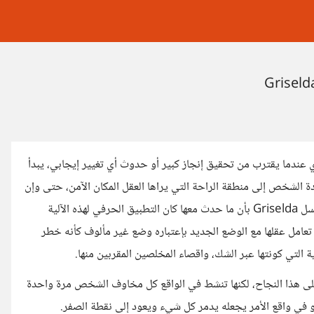
ي عندما يقترب من تحقيق إنجاز كبير أو حدوث أي تغيير إيجابي، يبدأ
ة الشخص إلى منطقة الراحة التي يراها العقل المكان الآمن، حتى وإن
كان هذا يعني فشلاً في الواقع. ذكرني ذلك بشخصية غريزيلدا من مسلسل Griselda بأن ما حدث معها كان التطبيق الحرفي لهذه الآلية
ه، تعامل عقلها مع الوضع الجديد بإعتباره وضع غير مألوف كأنه خطر
 التي كونتها عبر الشك، واقصاء المخلصين المقربين منها.
اظ على هذا النجاح، لكنها تنشط في الواقع كل مخاوف الشخص مرة واحدة
في واقع الأمر يجعله يدمر كل شيء ويعود إلى نقطة الصفر.