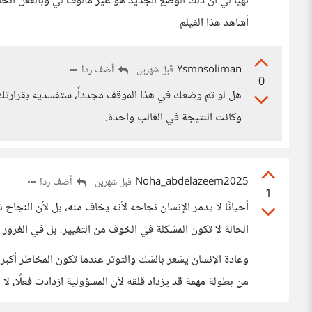
تهيأ لي أن ذلك الوضع الجديد هو غير مألوف لي وبالفعل اتخ
أشاهد هذا الفيلم
Ysmnsoliman
أضف ردا
قبل شهرين
0
هل لو تم وضعك في هذا الموقف مجدداً، ستفسديه بقرارتك 
وكانت النتيجة في الغالب واحدة.
Noha_abdelazeem2025
أضف ردا
قبل شهرين
1
أحيانًا لا يدمر الإنسان نجاحه لأنه يخاف منه، بل لأن النج
الحالة لا تكون المشكلة في الخوف من التغيير، بل في الغرور أ
وعادة الإنسان يشعر بالشك والتوتر عندما تكون المخاطر أكب
من بطولة مهمة قد يزداد قلقه لأن المسؤولية ازدادت فعلًا، لا