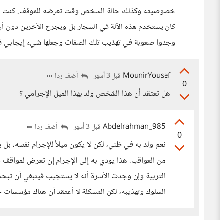
خصوصيته وكذلك حالة الشخص وقت تعرضه للموقف. كنت أعرف
كان يستخدم هذه الآلة في الشجار بل ويجرح الآخرين دون أن
وجدوا صعوبة في تهذيب تلك الصفات وجعلها شيء إيجابي ف
MounirYousef
أضف ردا
قبل 3 أشهر
0
هل تعتقد أن هذا الشخص ولد بهذا الميل الإجرامي ؟
Abdelrahman_985
أضف ردا
قبل 3 أشهر
0
نعم ولد به في ظني، لكن لا يكون ميلاً للإجرام نفسه، ب
من العواقب. هذا يودي به إلى الإجرام إن تعرض لمواقف حي
التربية وإن وجدت الأسرة أنه لا يستجيب فينبغي أن تب
السلوك وتهذيبه، لكن المشكلة لا أعتقد أن هناك مؤسسات 