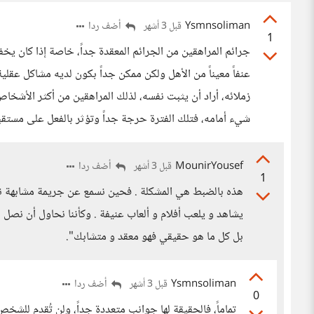
Ysmnsoliman
أضف ردا
قبل 3 أشهر
1
جرائم المراهقين من الجرائم المعقدة جداً، خاصة إذا كان يخف
عنفاً معيناً من الأهل ولكن ممكن جداً بكون لديه مشاكل عقل
زملائه، أراد أن يثبت نفسه، لذلك المراهقين من أكثر الأش
شيء أمامه، فتلك الفترة حرجة جداً وتؤثر بالفعل على مستقبل
MounirYousef
أضف ردا
قبل 3 أشهر
1
هذه بالضبط هي المشكلة . فحين نسمع عن جريمة مشابهة نبدأ 
يشاهد و يلعب أفلام و ألعاب عنيفة . وكأننا نحاول أن نصل 
بل كل ما هو حقيقي فهو معقد و متشابك".
Ysmnsoliman
أضف ردا
قبل 3 أشهر
0
تماماً، فالحقيقة لها جوانب متعددة جداً، ولن تُقدم ل