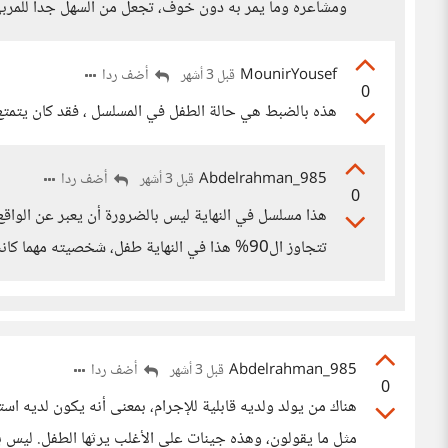
ومشاعره وما يمر به دون خوف، تجعل من السهل جدا للمربي 
MounirYousef
أضف ردا
قبل 3 أشهر
0
هذه بالضبط هي حالة الطفل في المسلسل ، فقد كان يتمتع 
Abdelrahman_985
أضف ردا
قبل 3 أشهر
0
هذا مسلسل في النهاية ليس بالضرورة أن يعبر عن الواقع
تتجاوز ال90% هذا في النهاية طفل، شخصيته مهما كانت معقدة فإنه لازال عجينة طرية يمكن تشكيلها.
Abdelrahman_985
أضف ردا
قبل 3 أشهر
0
هناك من يولد ولديه قابلية للإجرام، بمعنى أنه يكون لديه ا
مثل ما يقولون، وهذه جينات على الأغلب يرثها الطفل. ليس 