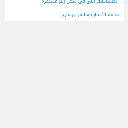
المسلسلات التي في شكل ريلز مستفزة
سرقة الأفكار مسلسل برستيج