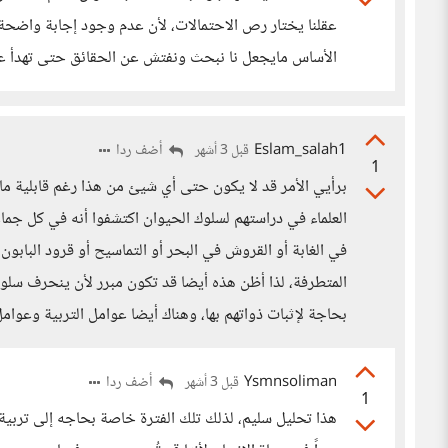
عقلنا يختار رص الاحتمالات، لأن عدم وجود إجابة واضحة 
الأساس مايجعل نا نبحث ونفتش عن الحقائق حتى تهدأ عقو
Eslam_salah1
أضف ردا
قبل 3 أشهر
1
برأيي الأمر قد لا يكون حتى أي شيئ من هذا رغم قابلية ما 
العلماء في دراستهم لسلوك الحيوان اكتشفوا أنه في كل جماع
في الغابة أو القروش في البحر أو التماسيح أو قرود البابون
المتطرفة، لذا أظن هذه أيضا قد تكون مبرر لأن ينحرف سلوك
بحاجة لإثبات ذواتهم بها، وهناك أيضا عوامل التربية وعوام
Ysmnsoliman
أضف ردا
قبل 3 أشهر
1
هذا تحليل سليم، لذلك تلك الفترة خاصة بحاجه إلى تربية