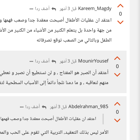
Kareem_Magdy
أضف ردا
قبل 3 أشهر
0
اعتقد ان عقليات الأطفال أصبحت معقدة جدا وصعب فهمها والتح
من جهة واحدة بل يتعلم الكثير من الأشياء من الكثير من ال
الطفل وبالتالي من الصعب توقع تصرفاته
MounirYousef
أضف ردا
قبل 3 أشهر
0
أعتقد أن الصبر هو المفتاح ، و لن نستطيع أن نصبر و نعطي ا
متهم لنعاقبه ، و ما دمنا نلجأ دائماً إلى الأسباب السطحية لتف
Abdelrahman_985
أضف ردا
قبل 3 أشهر
0
اعتقد ان عقليات الأطفال أصبحت معقدة جدا وصعب فهمها و
الأمر ليس بذلك التعقيد، التربية التي تقوم على الحب وا