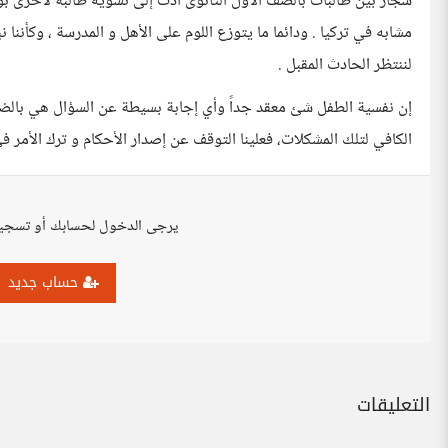
شجار بين طالبات بالصف الأول الثانوى أدت إلى تشويه طالبة لأخرى ب
مشابه في تركيا . ودائما ما يتوزع اللوم على الأهل و المدرسة ، وكأنن
لننتظر الحادث المقبل .
إن نفسية الطفل شئ معقد جداً وأي إجابة بسيطة عن السؤال هي بالضرورة
الكافي لتلك المشكلات، فعلينا التوقف عن إصدار الأحكام و ترك الأمر ف
يرجى الدخول لحسابك أو تسجي
حساب جديد
التعليقات