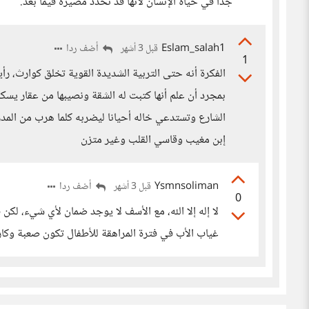
جداً في حياة الإنسان لأنها قد تُحدد مصيره فيما بعد.
Eslam_salah1
أضف ردا
قبل 3 أشهر
1
الفكرة أنه حتى التربية الشديدة القوية تخلق كوارث، رأي
بمجرد أن علم أنها كتبت له الشقة ونصيبها من عقار يسك
الشارع وتستدعي خاله أحيانا ليضربه كلما هرب من ال
إبن مغيب وقاسي القلب وغير متزن
Ysmnsoliman
أضف ردا
قبل 3 أشهر
0
لا إله إلا الله، مع الأسف لا يوجد ضمان لأي شيء، لك
غياب الأب في فترة المراهقة للأطفال تكون صعبة وكار