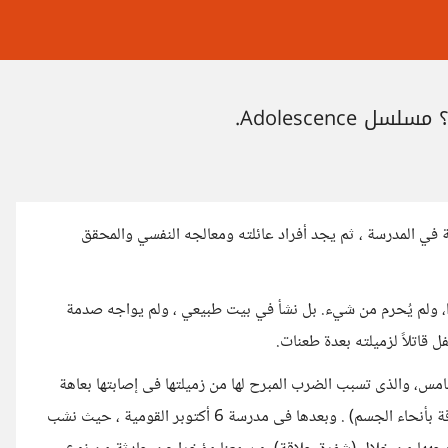
Adolescenc.
 يُتهم فتى يبلغ من العمر 13 عام بقتل زميلة في المدرسة ، ثم يجد أفراد عائلته ومعالجه النفسي والمحقق
ا، ولم يُحرم من شيء. بل نشأ في بيت طبيعي ، ولم يواجه صدمة
 قاتلاً لزميلته بعدة طعنات.
خامس، والذى تسبب الضرب المبرح لها من زميلتها فى إصابتها بعاهة
مستديمة (كسر بعظم الأنف، وجرح عميق بفروة الرأس، وكدمات متفرقة بأنحاء الجسم) . وبعدها فى مدرسة 6 أكتوبر القومية ، حيث نشب