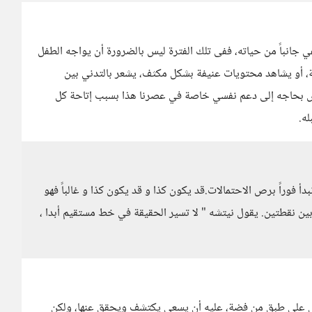
ي جانباً من حياته، ففى تلك الفترة ليس بالضرورة أن يواجه الطفل
ية، أو يشاهد محتويات عنيفة بشكل مكثف، يشعر بالتدني بين
خاص بحاجه إلى دعم نفسي خاصة في عصرنا هذا بسبب إتاحة كل
ه.
فوراً برص الاحتمالات.قد يكون كذا و قد يكون كذا و غالباً فهو
بين نقطتين. يقول نيتشه " لا تسير الحقيقة في خط مستقيم أبدا ،
لشخص على طبق من فضة، عليه أن يسعى يكتشف ويحقق عنها، ولكن