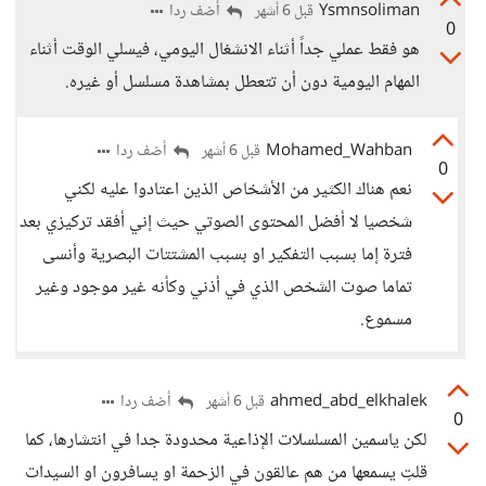
Ysmnsoliman
أضف ردا
قبل 6 أشهر
0
هو فقط عملي جداً أثناء الانشغال اليومي، فيسلي الوقت أثناء
المهام اليومية دون أن تتعطل بمشاهدة مسلسل أو غيره.
Mohamed_Wahban
أضف ردا
قبل 6 أشهر
0
نعم هناك الكثير من الأشخاص الذين اعتادوا عليه لكني
شخصيا لا أفضل المحتوى الصوتي حيث إني أفقد تركيزي بعد
فترة إما بسبب التفكير او بسبب المشتتات البصرية وأنسى
تماما صوت الشخص الذي في أذني وكأنه غير موجود وغير
مسموع.
ahmed_abd_elkhalek
أضف ردا
قبل 6 أشهر
0
لكن ياسمين المسلسلات الإذاعية محدودة جدا في انتشارها، كما
قلتِ يسمعها من هم عالقون في الزحمة او يسافرون او السيدات