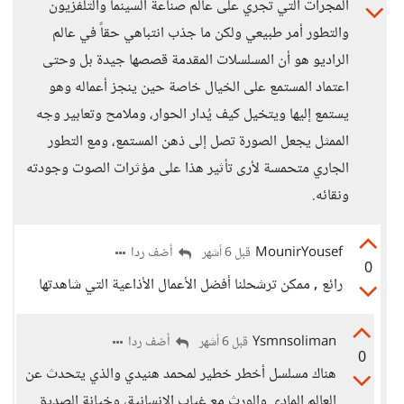
المجرات التي تجري على عالم صناعة السينما والتلفزيون
والتطور أمر طبيعي ولكن ما جذب انتباهي حقاً في عالم
الراديو هو أن المسلسلات المقدمة قصصها جيدة بل وحتى
اعتماد المستمع على الخيال خاصة حين ينجز أعماله وهو
يستمع إليها ويتخيل كيف يُدار الحوار، وملامح وتعابير وجه
الممثل يجعل الصورة تصل إلى ذهن المستمع، ومع التطور
الجاري متحمسة لأرى تأثير هذا على مؤثرات الصوت وجودته
ونقائه.
MounirYousef
أضف ردا
قبل 6 أشهر
0
رائع , ممكن ترشحلنا أفضل الأعمال الأذاعية التي شاهدتها
Ysmnsoliman
أضف ردا
قبل 6 أشهر
0
هناك مسلسل أخطر خطير لمحمد هنيدي والذي يتحدث عن
العالم المادي والورث مع غياب الإنسانية، وخيانة الصديق