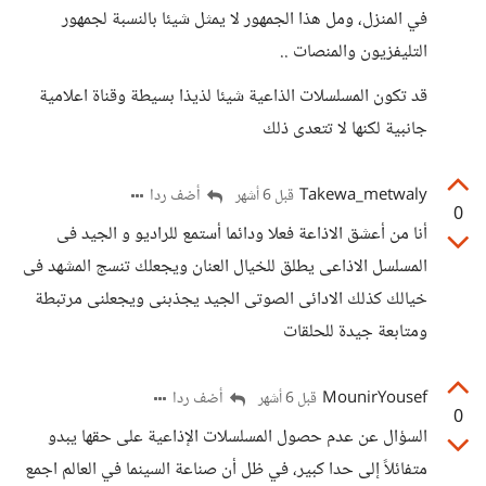
في المنزل، ومل هذا الجمهور لا يمثل شيئا بالنسبة لجمهور
التليفزيون والمنصات ..
قد تكون المسلسلات الذاعية شيئا لذيذا بسيطة وقناة اعلامية
جانبية لكنها لا تتعدى ذلك
Takewa_metwaly
أضف ردا
قبل 6 أشهر
0
أنا من أعشق الاذاعة فعلا ودائما أستمع للراديو و الجيد فى
المسلسل الاذاعى يطلق للخيال العنان ويجعلك تنسج المشهد فى
خيالك كذلك الادائى الصوتى الجيد يجذبنى ويجعلنى مرتبطة
ومتابعة جيدة للحلقات
MounirYousef
أضف ردا
قبل 6 أشهر
0
السؤال عن عدم حصول المسلسلات الإذاعية على حقها يبدو
متفائلاً إلى حدا كبير، في ظل أن صناعة السينما في العالم اجمع