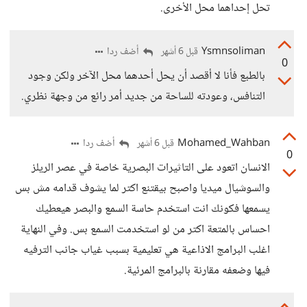
تحل إحداهما محل الأخرى.
Ysmnsoliman
أضف ردا
قبل 6 أشهر
0
بالطبع فأنا لا أقصد أن يحل أحدهما محل الآخر ولكن وجود
التنافس، وعودته للساحة من جديد أمر رائع من وجهة نظري.
Mohamed_Wahban
أضف ردا
قبل 6 أشهر
0
الانسان اتعود على التاثيرات البصرية خاصة في عصر الريلز
والسوشيال ميديا واصبح بيقتنع اكتر لما يشوف قدامه مش بس
يسمعها فكونك انت استخدم حاسة السمع والبصر هيعطيك
احساس بالمتعة اكتر من لو استخدمت السمع بس. وفي النهاية
اغلب البرامج الاذاعية هي تعليمية بسبب غياب جانب الترفيه
فيها وضعفه مقارنة بالبرامج المرئية.