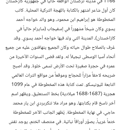
1166 في مدينة تركستان الواقعة حاليا في جمهورية كازخستان
كان أول شاعر اشتهر بالكتابة باللهجة التركية المحلية. كاتب
المخطوطة هو إبراهيم ابن محمود، وهو والد خواجه أحمد
يسوي وكان شيخاً مشهوراً في إسفيجاب (سايرام حالياً في
كازاخستان)، المدينة التي ولد فيها خواجه أحمد يسوي. وقد
عُرف بالصلاح طوال حياته وكان الجميع يتهافتون عليه من جميع
أنحاء آسيا الوسطى تبجيلاً له. ولقد قضى السنوات الأخيرة من
عمره في حجرة صغيرة تحت الأرض تسمى خلوة. وقد أصبح
ضريحه لاحقاً مزاراً للحجاج وموقعاً من مواقع التراث العالمي
التابعة لليونيسكو. تمت كتابة هذه المخطوطة في عام 1099
هجرية (1687-1688 ميلادية) بخط النستعليق، ويظهر اسم
آخر ناسخ قام بكتابتها، وهو مراد ملا تنكربردي ابن يار محمد
حاجي، في نهاية المخطوطة. يُظهر الجانب الآخر للمخطوطة
ختماً غريباً، يصوِّر أوراقاً نباتية. في منتصف الختم، يوجد نقش