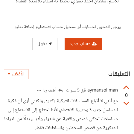
للاسم؛ سلطان أحمد يسوي، تحيط به أسماء تلاميذه العشرة
يرجى الدخول لحسابك أو تسجيل حساب لتستطيع إضافة تعليق
حساب جديد
دخول
التعليقات
الأفضل
aymansoliman
أضف ردا
قبل 5 سنوات
0
مع أنني لا أتباع المسلسلات التركية بكثره، ولكنني أرى أن فكرة
المسلسل جديدة ومثيرة للاهتمام، لأننا نحتاج إلى الاستماع إلى
مسلسلات تحكي قصص واقعية عن شعراء وأدباء، بدلًا من الدراما
المتكررة عن قصص السلاطين والسلطنات فقط.