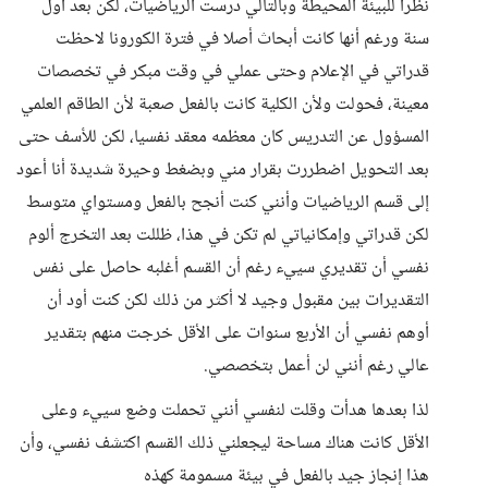
نظرا للبيئة المحيطة وبالتالي درست الرياضيات، لكن بعد أول
سنة ورغم أنها كانت أبحاث أصلا في فترة الكورونا لاحظت
قدراتي في الإعلام وحتى عملي في وقت مبكر في تخصصات
معينة، فحولت ولأن الكلية كانت بالفعل صعبة لأن الطاقم العلمي
المسؤول عن التدريس كان معظمه معقد نفسيا، لكن للأسف حتى
بعد التحويل اضطررت بقرار مني وبضغط وحيرة شديدة أنا أعود
إلى قسم الرياضيات وأنني كنت أنجح بالفعل ومستواي متوسط
لكن قدراتي وإمكانياتي لم تكن في هذا، ظللت بعد التخرج ألوم
نفسي أن تقديري سييء رغم أن القسم أغلبه حاصل على نفس
التقديرات بين مقبول وجيد لا أكثر من ذلك لكن كنت أود أن
أوهم نفسي أن الأربع سنوات على الأقل خرجت منهم بتقدير
عالي رغم أنني لن أعمل بتخصصي.
لذا بعدها هدأت وقلت لنفسي أنني تحملت وضع سييء وعلى
الأقل كانت هناك مساحة ليجعلني ذلك القسم اكتشف نفسي، وأن
هذا إنجاز جيد بالفعل في بيئة مسمومة كهذه