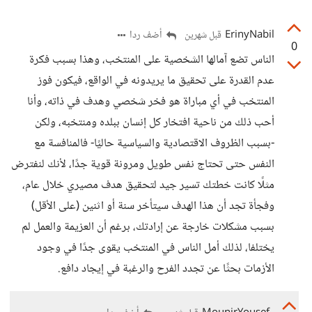
ErinyNabil
أضف ردا
قبل شهرين
0
الناس تضع آمالها الشخصية على المنتخب، وهذا بسبب فكرة
عدم القدرة على تحقيق ما يريدونه في الواقع، فيكون فوز
المنتخب في أي مباراة هو فخر شخصي وهدف في ذاته، وأنا
أحب ذلك من ناحية افتخار كل إنسان ببلده ومنتخبه، ولكن
-بسبب الظروف الاقتصادية والسياسية حاليًا- فالمنافسة مع
النفس حتى تحتاج نفس طويل ومرونة قوية جدًا، لأنك لنفترض
مثلًا كانت خطتك تسير جيد لتحقيق هدف مصيري خلال عام،
وفجأة تجد أن هذا الهدف سيتأخر سنة أو اثنين (على الأقل)
بسبب مشكلات خارجة عن إرادتك، برغم أن العزيمة والعمل لم
يختلفا، لذلك أمل الناس في المنتخب يقوى جدًا في وجود
الأزمات بحثًا عن تجدد الفرح والرغبة في إيجاد دافع.