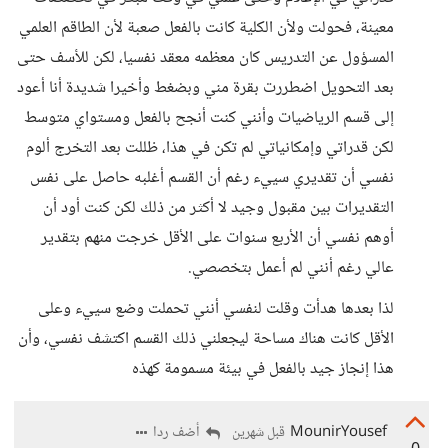
معينة، فحولت ولأن الكلية كانت بالفعل صعبة لأن الطاقم العلمي
المسؤول عن التدريس كان معظمه معقد نفسيا، لكن للأسف حتى
بعد التحويل اضطررت بقرة مني وبضغط وأخيرا شديدة أنا أعود
إلى قسم الرياضيات وأنني كنت أنجح بالفعل ومستواي متوسط
لكن قدراتي وإمكانياتي لم تكن في هذا، ظللت بعد التخرج ألوم
نفسي أن تقديري سييء رغم أن القسم أغلبه حاصل على نفس
التقديرات بين مقبول وجيد لا أكثر من ذلك لكن كنت أود أن
أوهم نفسي أن الأربع سنوات على الأقل خرجت منهم بتقدير
عالي رغم أنني لم أعمل بتخصصي.
لذا بعدها هدأت وقلت لنفسي أنني تحملت وضع سييء وعلى
الأقل كانت هناك مساحة ليجعلني ذلك القسم اكتشف نفسي، وأن
هذا إنجاز جيد بالفعل في بيئة مسمومة كهذه
MounirYousef
أضف ردا
قبل شهرين