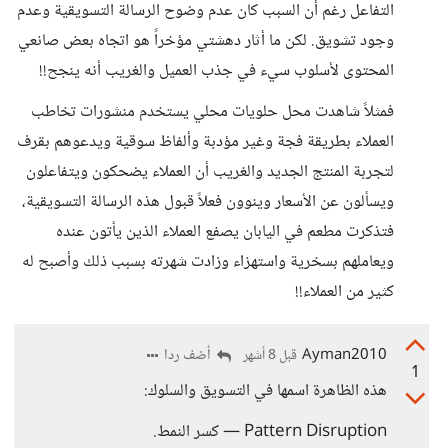
التفاعل رغم أن السبب كان عدم وضوح الرسالة التسويقية وعدم
وجود تشويق. لكن ما أثار دهشتي مؤخراً هو اتجاه بعض صانعي
المحتوى لأسلوب سيء في جذب العميل والغريب أنه ينجح!!
فمثلاً شاهدت محل حلويات محلي يستخدم منشورات تخاطب
العملاء بطريقة فجة وغير مؤدبة وألفاظ سوقية ويدعوهم بقرف
لتجربة المنتج الجديد والغريب أن العملاء يضحكون ويتفاعلون
ويسألون عن الأسعار وينوون فعلاً قبول هذه الرسالة التسويقية،
فتذكرت مطعم في اليابان يصفع العملاء الذين يأتون عنده
ويعاملهم بسخرية واستهزاء وزادت شهرته بسبب ذلك وأصبح له
كثير من العملاء!!
Ayman2010
أضف ردا
قبل 8 أشهر
1
هذه الظاهرة اسمها في التسويق والسلوك:
Pattern Disruption — كسر النمط.