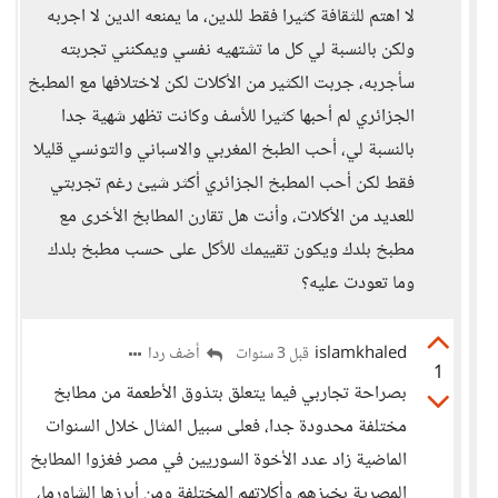
لا اهتم للثقافة كثيرا فقط للدين، ما يمنعه الدين لا اجربه
ولكن بالنسبة لي كل ما تشتهيه نفسي ويمكنني تجربته
سأجربه، جربت الكثير من الأكلات لكن لاختلافها مع المطبخ
الجزائري لم أحبها كثيرا للأسف وكانت تظهر شهية جدا
بالنسبة لي، أحب الطبخ المغربي والاسباني والتونسي قليلا
فقط لكن أحب المطبخ الجزائري أكثر شيئ رغم تجربتي
للعديد من الأكلات، وأنت هل تقارن المطابخ الأخرى مع
مطبخ بلدك ويكون تقييمك للأكل على حسب مطبخ بلدك
وما تعودت عليه؟
islamkhaled
أضف ردا
قبل 3 سنوات
1
بصراحة تجاربي فيما يتعلق بتذوق الأطعمة من مطابخ
مختلفة محدودة جدا، فعلى سبيل المثال خلال السنوات
الماضية زاد عدد الأخوة السوريين في مصر فغزوا المطابخ
المصرية بخبزهم وأكلاتهم المختلفة ومن أبرزها الشاورما،