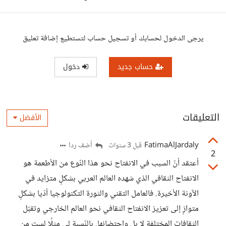
يرجى الدخول لحسابك أو تسجيل حساب لتستطيع إضافة تعليق
حساب جديد
دخول
التعليقات
الأفضل
FatimaAlJardaly
أضف ردا
قبل 3 سنوات
2
أعتقد أنّ السبب في الانفتاح نحو هذا النّوع من الأطعمة هو
الانفتاح الثقافي الذي شهده العالم العربي بشكلٍ متزايد في
الآونة الأخيرة. فالعامل التقني والثورة التكنولوجيا أدّيا بشكلٍ
متوازٍ إلى تعزيز الانفتاح الثقافي نحو العالم الخارجي وتقبّل
الثقافات المختلفة لا بل واحتضانها. بالنّسبة لي مثلًا لست من