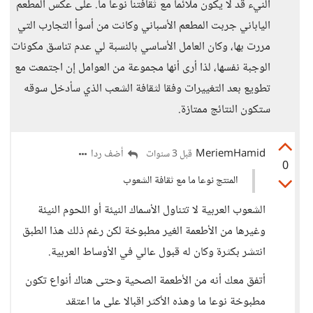
النيء قد لا يكون ملائما مع ثقافتنا نوعا ما. على عكس المطعم
الياباني جربت المطعم الأسباني وكانت من أسوأ التجارب التي
مررت بها، وكان العامل الأساسي بالنسبة لي عدم تناسق مكونات
الوجبة نفسها، لذا أرى أنها مجموعة من العوامل إن اجتمعت مع
تطويع بعد التغييرات وفقا لثقافة الشعب الذي سأدخل سوقه
ستكون النتائج ممتازة.
MeriemHamid
أضف ردا
قبل 3 سنوات
0
المنتج نوعا ما مع ثقافة الشعوب
الشعوب العربية لا تتناول الأسماك النيئة أو اللحوم النيئة
وغيرها من الأطعمة الغير مطبوخة لكن رغم ذلك هذا الطبق
انتشر بكثرة وكان له قبول عالي في الأوساط العربية.
أتفق معك أنه من الأطعمة الصحية وحتى هناك أنواع تكون
مطبوخة نوعا ما وهذه الأكثر اقبالا على ما اعتقد