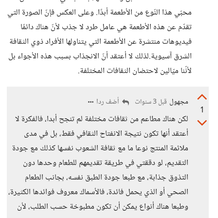
محبّي هذا النّوع من الأطعمة أبدًا. وعلى العكس فإنّ الصورة التي
تقدّم عن هذه الأطعمة هي عامل طرد لا جذب لأنّ هناك دائمًا
فيديوهات منتشرة عن الأطعمة التي يتناولها الأفراد ذوي الثقافة
الشرق آسيوية.لذلك لا أعتقد أنّ الانجذاب بسبب هذه الأجواء بل
لأنّنا ميّالين لاحتضان الثقافات المختلفة.
مجهول
أضف ردا
قبل 3 سنوات
1
لكن هناك مطاعم من ثقافات مختلفة لم تنجح أبدا، فالفكرة لا
أعتقد أنها تكون نتيجة الانفتاح الثقافي فقط، بل في مدى
ملائمة المنتج نوعا ما مع ثقافة الشعوب نفسها كذلك مع جودة
التقديم، لو دققتي في طريقة تقديمهم للطعام وحدها دون
التذوق جذابة، مع طبعا جودة الطبق نفسه، بجانب الطعام
الصحي أو الذي يحمل فائدة، فالأسماك معروف فوائدها الكثيرة،
وطبعا هناك أنواع يمكن أن تكون مطبوخة حسب الطلب، لأن