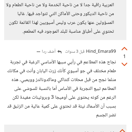
العربية راقية جدا لا من ناحية الخدمة ولا من ناحية الطعام ولا
من ناحية الديكور وحتى الأماكن التي تتواجد فيها. غالبا
المسؤولين عنها يكون عرب وليس آسيويين لهذا القائمة تكون
تحتوي على أطباق مناسبة للبلد الموجود فيه المطعم.
Hind_Emara99
أضف ردا
قبل 3 سنوات
1
نجاح هذه المطاعم في رأيي سببها الأساسي الرغبة في تجربة
طعام مختلف في جو آسيوي كأنك زرت اليابان وأنت في مكانك
مثلما نجح من قبل محلات كنتاكي وماكدونالدز وويمبي، هذه
المطاعم تبيع التجربة في الأساس أما بالنسبة للسوشي على
الرغم من كونه يحتوى على أوميجا 3 وبروتينات مفيدة لكن
بسبب أن الأسماك نيئة قد تحتوي على كمية عالية من الزئبق قد
تضر الجسم