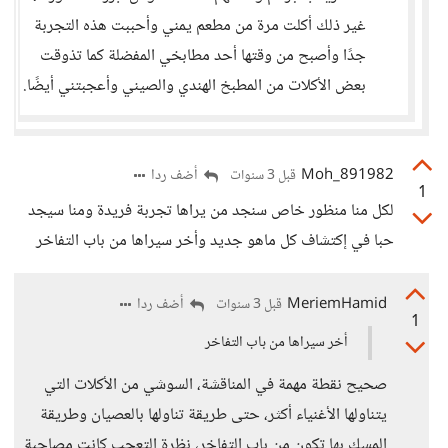
غير ذلك أكلت مرة من مطعم يمني وأحببت هذه التجربة
جدًا وأصبح من وقتها أحد مطابخي المفضلة كما تذوقت
بعض الأكلات من المطبخ الهندي والصيني وأعجبتني أيضًا.
Moh_891982
أضف ردا
قبل 3 سنوات
1
لكل منا منظور خاص سنجد من يراها تجربة فريدة ومنا سيجد
حبا في إكتشاف كل ماهو جديد وأخر سيراها من باب التفاخر
MeriemHamid
أضف ردا
قبل 3 سنوات
1
أخر سيراها من باب التفاخر
صحيح نقطة مهمة في المناقشة، السوشي من الأكلات التي
يتناولها الأغنياء أكثر، حتى طريقة تناولها بالعصيان وطريقة
المسك بها تكون من باب التفاخر، نظرة التعجب كانت مصاحبة