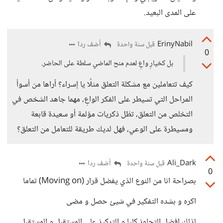
على المدى البعيد.
ErinyNabil
أضف ردا
قبل سنة واحدة
0
بل كخيارٍ واعٍ لعدم منح الماضي سلطة على الحاضر.
كيف تتعاملين مع مشكلة التعلق مثلًا يا إسراء؟ أراها من أسوأ
المراحل التي تسيطر على الفكر الواعِ، مهما جاهد الشخص في
التخلص من التعلق، تظل ذكريات مؤلمة أو سعيدة قابعة
ومسيطرة على الوعي، فهل لديك طريقة للتعامل من التعلق؟
Ali_Dark
أضف ردا
قبل سنة واحدة
0
بصراحة انا من النوع الذي يفضل قرار (Moving on) تماما
اكره و بشده التفكير في شيئ حصل و مضى
لذلك افضل التجاوز كليا و التركيز على المستقبل و المستقبل