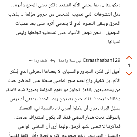
وتكويننا .. ربما يخفي الألم الشديد ولكن يبقى الوجع وأثره ..
مثل التشوهات التي تصيب الشخص من حروق مؤلمة .. يذهب
الحرق ويبقى التشوه الذي لا ينمحي أثره حتى بعد عمليات
التجميل .. نحن نجمل الأشياء حتى نستطيع تجاهلها وليس
نسيانها .
Esraashaaban129
أضف ردا
قبل سنة واحدة
1
أميل إلى فكرة التجاوز والنسيان، لا بمعناها الحرفي الذي يُنكر
الألم، بل كخيارٍ واعٍ لعدم منح الماضي سلطة على الحاضر. هناك
من يستطيعون بالفعل تجاوز مواقفهم المؤلمة بصورة شبه كاملة،
وغالبًا ما يحدث ذلك حين يعيدون ربط الحدث بمعنى أو درس
يسهّل قبوله، دون أن يظلوا أسرى له. بالنسبة لي، التمسك
بالموقف تحت شعار المضي قدمًا قد يكون استنزاف صامت،
فذاكرتنا لا تنسى لكنها تُرهق. ولهذا أرى أن التخلي الواعي
والنسيان التدريجي رغم صعوبته أكثر واقعية وأقل كلفة نفسياً