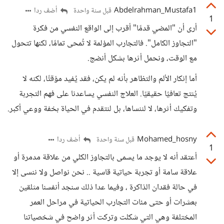
Abdelrahman_Mustafa1
أضف ردا
قبل سنة واحدة
1
أرى أن "المضي قدمًا" أقرب إلى الواقع النفسي من فكرة
"التجاوز الكامل". فالتجارب المؤلمة لا تُمحى تمامًا، لكنها تتحول
مع الوقت، ونحمل أثرها بشكل أنضج.
أما إنكار الألم والتظاهر بأنه لم يكن، فقد يُفيد مؤقتًا، لكنه لا
يُنتج تعافيًا حقيقيًا. العلاج النفسي يساعدنا على فهم التجربة
وتفكيك أثرها، لا لننساها، بل لنتقدم في الحياة بخفة ووعي أكبر.
Mohamed_hosny
أضف ردا
قبل سنة واحدة
1
أعتقد أنه لا يوجد ما يسمى بالتجاوز الكلي من علاقة مدمرة أو
علاقة سامة أو تجربة حياتية قاسية .. نحن نواصل ولا ننسى إلا
في حالة فقدان الذاكرة ، وفيما عدا ذلك سنجد أنفسنا مثلقين
بعشرات أو حتى مئات التجارب الحياتية في مراحل العمر
المختلفة وهي التي شكلت وتركت أثر واضح في شخصياتنا