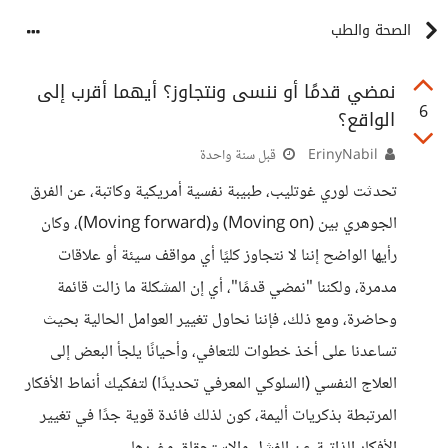
الصحة والطب
نمضي قدمًا أو ننسى ونتجاوز؟ أيهما أقرب إلى
6
الواقع؟
ErinyNabil
قبل سنة واحدة
تحدثت لوري غوتليب، طبيبة نفسية أمريكية وكاتبة، عن الفرق
الجوهري بين (Moving on) و(Moving forward)، وكان
رأيها الواضح إننا لا نتجاوز كليًا أي مواقف سيئة أو علاقات
مدمرة، ولكننا "نمضي قدمًا"، أي إن المشكلة ما زالت قائمة
وحاضرة، ومع ذلك، فإننا نحاول تغيير العوامل الحالية بحيث
تساعدنا على أخذ خطوات للتعافي، وأحيانًا يلجأ البعض إلى
العلاج النفسي (السلوكي المعرفي تحديدًا) لتفكيك أنماط الأفكار
المرتبطة بذكريات أليمة، كون لذلك فائدة قوية جدًا في تغيير