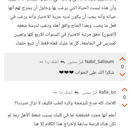
وأن هذه ليست الحياة التي يرغب بها وحاول أن يشرح لهم أنها
حياته وأنه يجب أن يكون لديه جرية الاختيار وأنه يرغب في
فعل ما يحب، وبعدا الحاح وافق أهله وذهب لدرسة شغفه
(الفنون) حقق مرتبة الامتياز في السنوات الاربع كلها وتعيين
كمدرس في الجامعة، كل ما عليك فعله فقط أن تتبع حلمك
Nabil_Salloum
أضف ردا
قبل سنتين
0
شكرا الك على الجواب ❤️❤️❤️
Rafik_bn
أضف ردا
قبل سنتين
0
كلامك كله مدح للبرمجة وكره للطب فكيف لا تزال مترددا؟
أعلم أنها مجرد فضفضة لما في قلبك بسبب ضغط الأهل ربما لم
تكن هناك فرصة سابقة لإخراج هذا الكلام إلا هنا.