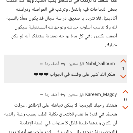
هذا الشغف ما ترددتَ في الالتحاق بكلية الطب، وبما أنك حققت
بعض النجاحات فيه بالفعل، وترغب في المواصلة ودراسته
أكاديميًا، فلا تتردد يا صديق. دراسة مجال قد يكون مملًا بالنسبة
لك ولا تناسب أسلوب حياتك وتوجهاتك المستقبلية سيكون
أصعب بكثير، وفي كل مرة تواجه صعوبة ستتذكر أنه لم يكن
خيارك.
Nabil_Salloum
أضف ردا
قبل سنتين
1
شكر الك كتير على وقتك في الجواب ❤️❤️❤️
Kareem_Magdy
أضف ردا
قبل سنتين
0
شغفك وحبك للبرمجة لا يمكن تجاهله على الإطلاق، عرفت
شخصًا في فترة ما تقدم للالتحاق بكلية الطب بسبب رغبة والديه
أن يكون ولدهما طبيبًا فظل 3 سنوات في السنة الإدادية
(التحضيرية) وتحدث إلى والديه في الأمر وأخبرهم أنه لا يريد