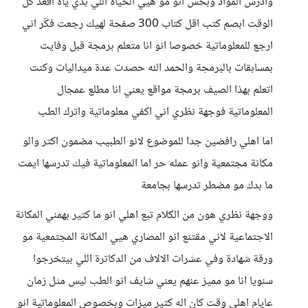
وادرس المواد وبحس انو مو هيي الحياة اللي بدي ياه اقعد كل
الوقت ابصم كتب اقل كتاب 300 صفحة لهيك رجعت فكّر اني
ارجع للمعلوماتية خصوصا انو انا متعلم برمجة قبل وفايت
بمسابقات بالبرمجة والحمد الله حصدت عدة ميداليات وكنت
اتعلم بهذا الصيف برمجة مواقع يعني انا مطلع عمجال
المعلوماتية فوجهة نظري اني اكفي معلوماتية واترك الطب
اما اهلي رافضين جدا للموضوع لانو الطبيب مضمون اكتر والو
مكانة مجتمعية وانو عمله حر اما المعلوماتية فيك تدرسها ايمت
ما بدك مو مضطر تدرسها بجامعة
ووجهة نظري هون من الكلام تبع اهلي انو ما كتير بهمني المكانة
الاجتماعية لاني مقتنع انو المصاري هيي المكانة المجتمعية مو
ورقة شهادة وفي عشرات الالاف من الدكاترة اللي بيتخرجوا
سنويا انا مو مميز عنهم يعني شايف انو الطب ليس مثل زمان
عايام اهلي وقت كان اله كتير ميزات وبخصوص المعلوماتية انو