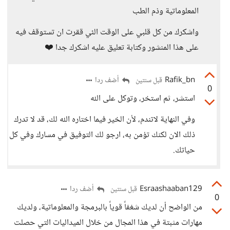
المعلوماتية وذم الطب
واشكرك من كل قلبي على الوقت الئي ققرت ان تستوقف فيه
على هذا المنشور وكتابة تعليق عليه اشكرك جدا ❤️
Rafik_bn
أضف ردا
قبل سنتين
0
استشر، ثم استخر، وتوكل على الله
وفي النهاية لاتندم، لأن الخير فيما اختاره الله لك، قد لا تدرك
ذلك الان لكنك تؤمن به، ارجو لك التوفيق في مسارك وفي كل
حياتك.
Esraashaaban129
أضف ردا
قبل سنتين
0
من الواضح أن لديك شغفاً قوياً بالبرمجة والمعلوماتية، ولديك
مهارات مثبتة في هذا المجال من خلال الميداليات التي حصلت