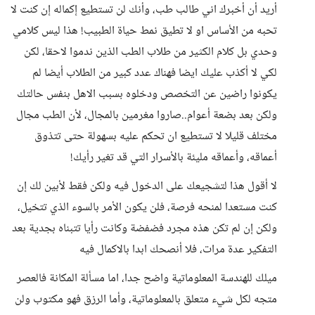
أريد أن أخبرك اني طالب طب، وأنك لن تستطيع إكماله إن كنت لا
تحبه من الأساس او لا تطيق نمط حياة الطبيب! هذا ليس كلامي
وحدي بل كلام الكثير من طلاب الطب الذين ندموا لاحقا، لكن
لكي لا أكذب عليك ايضا فهناك عدد كبير من الطلاب أيضا لم
يكونوا راضين عن التخصص ودخلوه بسبب الاهل بنفس حالتك
ولكن بعد بضعة أعوام..صاروا مغرمين بالمجال، لأن الطب مجال
مختلف قليلا لا تستطيع ان تحكم عليه بسهولة حتى تتذوق
أعماقه، وأعماقه مليئة بالأسرار التي قد تغير رأيك!
لا أقول هذا لتشجيعك على الدخول فيه ولكن فقط لأبين لك إن
كنت مستعدا لمنحه فرصة، فلن يكون الأمر بالسوء الذي تتخيل،
ولكن إن لم تكن هذه مجرد فضفضة وكانت رأيا تتبناه بجدية بعد
التفكير عدة مرات، فلا أنصحك ابدا بالاكمال فيه
ميلك للهندسة المعلوماتية واضح جدا، اما مسألة المكانة فالعصر
متجه لكل شيء متعلق بالمعلوماتية، وأما الرزق فهو مكتوب ولن