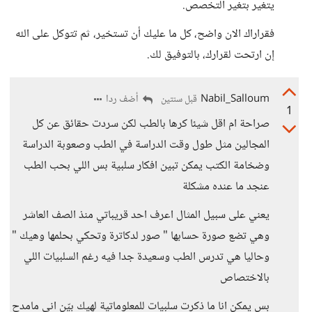
يتغير بتغير التخصص.
فقراراك الان واضح، كل ما عليك أن تستخير، ثم تتوكل على الله
إن ارتحت لقرارك، بالتوفيق لك.
Nabil_Salloum
أضف ردا
قبل سنتين
1
صراحة ام اقل شيئا كرها بالطب لكن سردت حقائق عن كل
المجالين مثل طول وقت الدراسة في الطب وصعوبة الدراسة
وضخامة الكتب يمكن تبين افكار سلبية بس اللي بحب الطب
عنجد ما عنده مشكلة
يعني على سبيل المثال اعرف احد قريباتي منذ الصف العاشر
وهي تضع صورة حسابها " صور لدكاترة وتحكي بحلمها وهيك "
وحاليا هي تدرس الطب وسعيدة جدا فيه رغم السلبيات اللي
بالاختصاص
بس يمكن انا ما ذكرت سلبيات للمعلوماتية لهيك بيّن اني مامدح