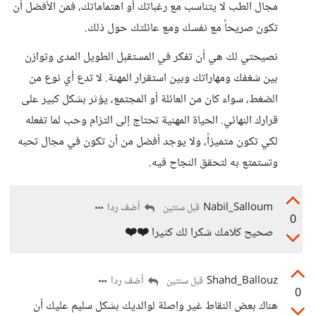
مجال الطب لا يتناسب مع رغباتك أو اهتماماتك، فمن الأفضل أن
تكون صريحاً مع نفسك ومع عائلتك حول ذلك.
نصيحتي لك هي أن تفكر في المستقبل الطويل المدى وتوازن
بين شغفك ومهاراتك وبين استقرار المهنة. لا تدع أي نوع من
الضغط، سواء كان من العائلة أو المجتمع، يؤثر بشكل كبير على
قرارك النهائي. الحياة المهنية تحتاج إلى التزام وحب لما تفعله
لكي تكون متميزاً، ولا يوجد أفضل من أن تكون في مجال تحبه
وتستمتع به لتحقق النجاح فيه.
Nabil_Salloum
أضف ردا
قبل سنتين
0
صحيح كلامك شكرا لك كثيرا
❤️❤️
Shahd_Ballouz
أضف ردا
قبل سنتين
0
هناك بعض النقاط غير واصلة لوالديك بشكل سليم عليك أن