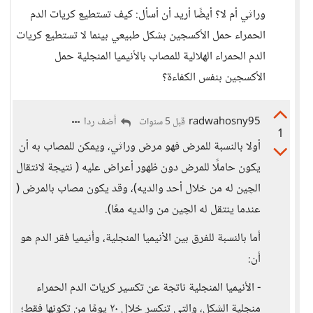
وراثي أم لا؟ أيضًا أريد أن أسأل: كيف تستطيع كريات الدم
الحمراء حمل الأكسجين بشكل طبيعي بينما لا تستطيع كريات
الدم الحمراء الهلالية للمصاب بالأنيميا المنجلية حمل
الأكسجين بنفس الكفاءة؟
radwahosny95
أضف ردا
قبل 5 سنوات
1
أولا بالنسبة للمرض فهو مرض وراثي، ويمكن للمصاب به أن
يكون حاملًا للمرض دون ظهور أعراض عليه ( نتيجة لانتقال
الچين له من خلال أحد والديه)، وقد يكون مصاب بالمرض (
عندما ينتقل له الچين من والديه معًا).
أما بالنسبة للفرق بين الأنيميا المنجلية، وأنيميا فقر الدم هو
أن:
- الأنيميا المنجلية ناتجة عن تكسير كريات الدم الحمراء
منجلية الشكل، والتي تنكسر خلال ٢٠ يومًا من تكونها فقط؛