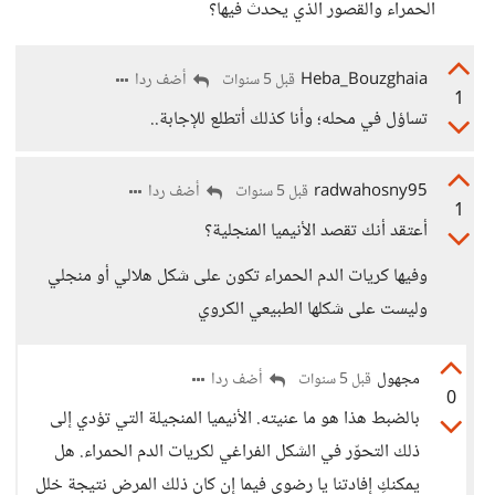
الحمراء والقصور الذي يحدث فيها؟
Heba_Bouzghaia
أضف ردا
قبل 5 سنوات
1
تساؤل في محله؛ وأنا كذلك أتطلع للإجابة..
radwahosny95
أضف ردا
قبل 5 سنوات
1
أعتقد أنك تقصد الأنيميا المنجلية؟
وفيها كريات الدم الحمراء تكون على شكل هلالي أو منجلي
وليست على شكلها الطبيعي الكروي
مجهول
أضف ردا
قبل 5 سنوات
0
بالضبط هذا هو ما عنيته. الأنيميا المنجيلة التي تؤدي إلى
ذلك التحوّر في الشكل الفراغي لكريات الدم الحمراء. هل
يمكنكِ إفادتنا يا رضوى فيما إن كان ذلك المرض نتيجة خلل