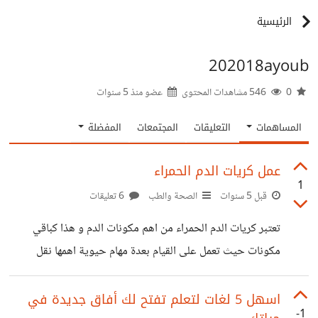
الرئيسية
202018ayoub
0
546 مشاهدات المحتوى
عضو منذ
5 سنوات
المساهمات
التعليقات
المجتمعات
المفضلة
عمل كريات الدم الحمراء
1
قبل 5 سنوات
الصحة والطب
6 تعليقات
تعتبر كريات الدم الحمراء من اهم مكونات الدم و هذا كباقي
مكونات حيث تعمل على القيام بعدة مهام حيوية اهمها نقل
المغديات الى جميع عضلات الجسم بالاضافة الى انها تلعب دور
الوسيط في عملية المبادلات الغازية بفضل مادة الهيموغلوبين
اسهل 5 لغات لتعلم تفتح لك أفاق جديدة في
-1