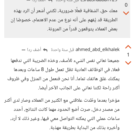
Esraashaaban129
أضف ردا
قبل سنة واحدة
0
معك حق، الشفافية فعلًا ضرورية، لكنني أشعر أن الرد بهذه
الطريقة قد يُفهم على أنه نوع من عدم الاهتمام، خصوصًا إن
بعض العملاء يتوقعون قدراً من المرونة.
ahmed_abd_elkhalek
أضف ردا
قبل سنة واحدة
1
جميعنا نعاني نفس الشيء للأسف، وخذه الضريبة التي ندفعها
فعلا، في الوظائف العادية تظل تعمل طول 8 ساعات وبعدها
يمكنك غلق هاتفك تماما، أنا نحن فنعمل من المنزل وفي ظروف
أكثر راحة لكننا نعاني على الجانب الآخر أيضا.
مؤخرا بعدما وطّدت علاقتي مع الكثير من العملاء وصار لدى أكثر
من مصدر دخل، صرت أضع الحدود مهما كانت النتائج، أحدد
ساعات عملي التي يمكنه التواصل معي فيها، وغير ذلك لا أرد،
وأخبره بذلك من البداية بطريقة مهذبة.