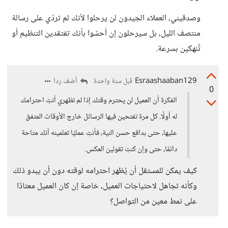
وصدقيني، العملاء الجيدون لن يرحلوا لأنك لم تردّي على رسالة
منتصف الليل، بل سيرحلون إن أحسّوا بأنك تفتقدين التنظيم أو
تُنهكين بسرعة.
Esraashaaban129
أضف ردا
قبل سنة واحدة
0
الفكرة أن العميل لن يحترم وقتك إذا لم تظهري أنتِ احترامك
له أولًا. كل مرة تفتحين فيها الرسائل خارج الأوقات المتفق
عليها، حتى بدافع حسن النية، فأنتِ عمليًا تعلمينه أنك متاحة
دائمًا، حتى وإن كنتِ تقولين العكس.
كيف يمكن للمستقل أن يُظهر احترامه لوقته دون أن يبدو ذلك
وكأنه تجاهل لاحتياجات العميل، خاصة إن كان العميل معتادًا
على نمط معين من التواصل؟