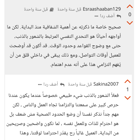
Esraashaaban129
قبل سنة واحدة
قبل سنة واحدة
0
أضف ردا
صحيح خاصة ما ذكرتِه عن أهمية الشفافية منذ البداية. لكن ما
أواجهه أحيانًا هو التحدي النفسي المرتبط بالشعور بالذنب،
حتى مع وضوح القواعد وحدود الوقت. قد أكون قد أوضحت
للعميل أوقات التواصل، ومع ذلك يبقى في داخلي قلق من أن
يُفهم التزامي هذا على أنه عدم اهتمام.
Sakina2007
أضف ردا
قبل سنة واحدة
1
فعلاً الشعور بالذنب شيء طبيعي خصوصاً عندما يكون عندنا
حرص كبير على سمعتنا والتزامنا تجاه العمل والناس ، لكن
مهم جداً نذكر نفسنا أن وضع الحدود الصحية مش ضعف بل
هو احترام للذات وللعمل نفسه ، لما نكون واضحين وصريحين
من البداية، العميل غالباً رح يقدّر احترامنا لوقتنا، وهذا