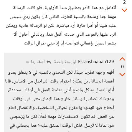
2
أتعامل مع هذا الأمر بتطبيق مبدأ الأولوية، فلو كانت الرسالة
مهمة جدا وملحة بالنسبة للطرف الثاني كأن يكون ردي سيبنى
عليه شيئا أو أمرا طارئا أرد مباشرة، لكن لو الرسالة عادية ويمكن
الرد عليها بالموعد الذي حددته أفعل هذا، وبالتالي أحاول ألا
يشعر العميل بإهمالي لتواصله أو إتاحتي طوال الوقت
Esraashaaban129
أضف ردا
قبل سنة واحدة
0
أفهم وجهة نظرك جيدًا، لكن التحدي بالنسبة لي لا يتعلق بمدى
أهمية الرسالة، بل بفكرة احترام وقت التواصل من الأساس. فأنا
أُبلِغ العميل بشكل واضح أنني متاحة للعمل في أوقات محددة،
ومع ذلك تصلني الرسائل خارج هذا الإطار، حتى في أوقات
أحتاج فيها للهدوء والتفرغ لحياتي الشخصية، والانفصال التام
عن العمل. قد تكون الاستفسارات مهمة فعلًا، لكن ما يُزعجني
هو: لماذا لا تُرسل خلال الوقت المتفق عليه؟ هذا يجعلني في