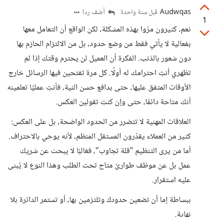
Audwqas
أضف ردا
قبل سنة واحدة
1
نعم، كثيرون مرّوا بهذه المشكلة، لكن الواقع أن التعامل معها
بفعالية لا يأتي فقط من وضع حدود، بل من الالتزام الحازم بها
دون شعور بالذنب. الفكرة أن العميل لن يحترم وقتك إذا لم
تظهري أنتِ احترامك له أولًا. كل مرة تفتحين فيها الرسائل خارج
الأوقات المتفق عليها، حتى بدافع حسن النية، فأنتِ عمليًا تعلمينه
أنك متاحة دائمًا، حتى وإن كنتِ تقولين العكس.
العلاقات المهنية لا تتضرر من الحدود الواضحة، بل على العكس:
كثير من العملاء يقدّرون المستقل المنظم، لأنه يوحي بالاحتراف.
أما من يرى التنظيم "قلة تجاوب"، فغالبًا لا يبحث عن شريك
عمل بل عن موظف طوارئ متاح تحت الطلب وهذا النوع لا يُبنى
عليه استقرار.
ببساطة إما أن تضعين حدودك وتلتزمين بها، أو تستمر الدائرة بلا
نهاية.