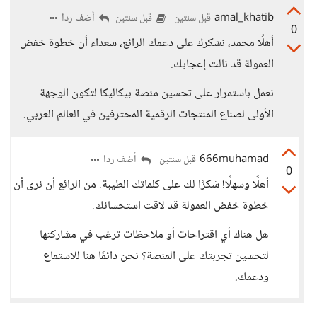
amal_khatib
أضف ردا
قبل سنتين
قبل سنتين
0
أهلًا محمد، نشكرك على دعمك الرائع، سعداء أن خطوة خفض
العمولة قد نالت إعجابك.
نعمل باستمرار على تحسين منصة بيكاليكا لتكون الوجهة
الأولى لصناع المنتجات الرقمية المحترفين في العالم العربي.
666muhamad
أضف ردا
قبل سنتين
0
أهلًا وسهلًا! شكرًا لك على كلماتك الطيبة. من الرائع أن نرى أن
خطوة خفض العمولة قد لاقت استحسانك.
هل هناك أي اقتراحات أو ملاحظات ترغب في مشاركتها
لتحسين تجربتك على المنصة؟ نحن دائمًا هنا للاستماع
ودعمك.