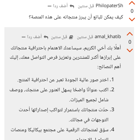
PhilopaterSh
أضف ردا
قبل سنتين
0
كيف يمكن للبائع أن يبرز منتجاته على هذه المنصة؟
amal_khatib
أضف ردا
قبل سنتين
قبل سنتين
0
أهلًا بك أخي الكريم، سيساعدك الاهتمام باحترافية منتجاتك
على إبرازها أكثر للمشترين وتعزيز فرص التواصل معك، إليك
أهم النصائح:
اختر صور عالية الجودة تعبر عن احترافية المنتج.
اكتب عنوانًا واضحًا يسهل العثور على منتجك، ووصف
شامل لجميع الميزات.
حدّث منتجاتك باستمرار لتواكب إصداراتها أحدث
التوجهات في مجالك.
سوّق لمنتجاتك الرقمية على مجتمع بيكاليكا ومنصات