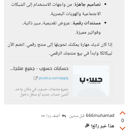
تصاميم جاهزة
: من واجهات الاستخدام إلى الشبكات
الاجتماعية والهويات البصرية.
مستندات رقمية
: عروض تقديمية، سير ذاتية،
وفواتير مميزة.
إذا كان لديك مهارة يمكنك تحويلها إلى منتج رقمي. انضم الآن
لبيكالكا وابدأ في بيع منتجك الرقمي.
حسابات حسوب - جميع منتجات حسوب في مكان واحد
picalica.com/apply
جميع منتجات حسوب في مكان واحد.
أنشئ حساب جديد أو سجّل دخول
لحسابك في حسوب.
666muhamad
أضف ردا
قبل سنتين
0
هذا خبر رائع! 🎉