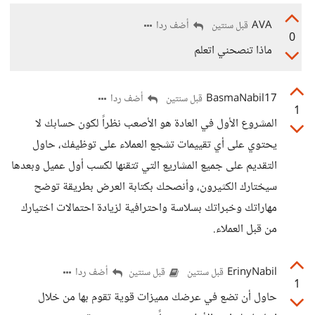
AVA
أضف ردا
قبل سنتين
0
ماذا تنصحني اتعلم
BasmaNabil17
أضف ردا
قبل سنتين
1
المشروع الأول في العادة هو الأصعب نظراً لكون حسابك لا
يحتوي على أي تقييمات تشجع العملاء على توظيفك، حاول
التقديم على جميع المشاريع التي تتقنها لكسب أول عميل وبعدها
سيختارك الكثيرون، وأنصحك بكتابة العرض بطريقة توضح
مهاراتك وخبراتك بسلاسة واحترافية لزيادة احتمالات اختيارك
من قبل العملاء.
ErinyNabil
أضف ردا
قبل سنتين
قبل سنتين
1
حاول أن تضع في عرضك مميزات قوية تقوم بها من خلال