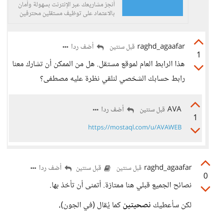
أنجز مشاريعك عبر الإنترنت بسهولة وأمان
بالاعتماد على توظيف مستقلين محترفين
في البرمجة، تطوير المواقع والتطبيقات،
التصميم، التسويق، الترجمة وغيرها من
المجالات من خلال مستقل،...
raghd_agaafar
أضف ردا
قبل سنتين
1
هذا الرابط العام لموقع مستقل. هل من الممكن أن تشارك معنا
رابط حسابك الشخصي لنلقي نظرة عليه مصطفى؟
AVA
أضف ردا
قبل سنتين
1
https://mostaql.com/u/AVAWEB
raghd_agaafar
أضف ردا
قبل سنتين
قبل سنتين
0
نصائح الجميع قبلي هنا ممتازة. أتمنى أن تأخذ بها.
لكن سأعطيك
نصحيتين
كما يُقال (في الجون)،