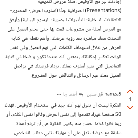
إجادتك لبرامج الأوفيس، مثلًا عروض تقديمية
(Presentations) احترافية جدًا (اسلوب العرض- المحتوى-
الانتقالات الداخلية- التأثيرات البصرية- الرسوم البيانية) وأرفق
مع العرض أمثلة من مشروعات قمت بها حتى تحفز العميل على
التحدث معك مباشرة بعد رؤية عرضك، وأهم نقطة هي كتابة
العرض من خلال استهداف الكلمات التي تهم العميل وفي نفس
الوقت تعكس إمكاناتك، بمعنى أنك عندما تكون واضحًا في كتابة
التفاصيل التي تميز أسلوب عملك، تزداد فرصتك في تواصل
العميل معك عبر الرسائل والتناقش حول المشروع.
hamza5
أضف ردا
قبل سنتين
1
الفكرة ليست أن تقول لهم أنك جيد في استخدام الأوفيس، فهناك
50 شخصا غيرك تقدموا إلى نفس العرض وقالوا نفس الكلام، أو
ربما قالوا كلاما أحسن منه بكثير. الفكرة هي أن ترفع أعمالا
سابقة مع عرضك تدل على أن مهارتك تلبي مطلب الشخص،