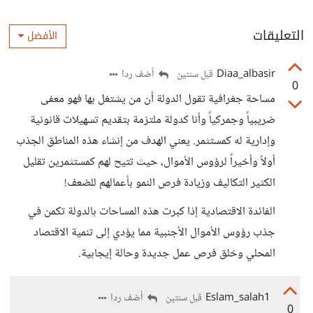
التعليقات
الأفضل
Diaa_albasir
أضف ردا
قبل سنتين
0
مساحة جغرافية تقول الدولة أن من يشتغل بها فهو معفى
ضريبياً وجمركياً وأنا كدولة ملتزمة بتقديم تسهيلات قانونية
وإدارية له كمستثمر. يعني الهدف من إنشاء هذه المناطق الجذب
أولاً وأخيراً لرؤوس الأموال، حيث تتيح لهم كمستثمرين تقليل
الكثير التكاليف وزيادة فرص النمو بأعمالهم للضعف!
الفائدة الاقتصادية إذا كبرت هذه المساحات بالدولة تكمن في
جذب رؤوس الأموال الأجنبية مما يؤدي إلى تنمية الاقتصاد
المحلي وخلق فرص عمل جديدة وحالة إيجابية.
Eslam_salah1
أضف ردا
قبل سنتين
0