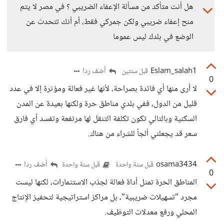
هل أنت متأكد من مسألة الإعفاء الضريبي ؟ في مصر لا يتم
منح إعفاء ضريبي ولكن جمركي فقط، أم أنك تتحدث عن
الوضع في بلدك ليس عموما
Eslam_salah1
أضف ردا
قبل سنتين
0
لا أرى منها أي فائدة بصراحة، لأنها غير فعالة ومؤثرة إلا في عدد
قليل من الدول، ففي بلدي مناطق حرة ولكنها بعيدة عن المدن
السكنية وبالتالي تكون تكلفة التنقل لها مرتفعة وتفسد أي فارق
سعر قد يجعلني ألجأ للشراء من هناك.
osama3434
أضف ردا
قبل سنة واحدة
قبل سنة واحدة
0
المناطق الحرة تمثل أداة فعالة لجذب الاستثمارات، لكنها ليست
مجرد "تسهيلات ضريبية"، بل مراكز استراتيجية لتحفيز الإنتاج
المحلي ورفع معدلات التوظيف.